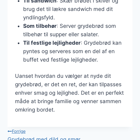
Til sandwich
: Skær brødet i skiver og
brug det til lækre sandwich med dit
yndlingsfyld.
Som tilbehør
: Server grydebrød som
tilbehør til supper eller salater.
Til festlige lejligheder
: Grydebrød kan
pyntes og serveres som en del af en
buffet ved festlige lejligheder.
Uanset hvordan du vælger at nyde dit
grydebrød, er det en ret, der kan tilpasses
enhver smag og lejlighed. Det er en perfekt
måde at bringe familie og venner sammen
omkring bordet.
Indlægsnavigation
Forrige
Grydebrød med dild og smør