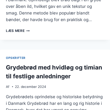
over åben ild, hvilket gav en unik tekstur og
smag. Denne metode blev populær blandt
bønder, der havde brug for en praktisk og…
GRYDEBRØD
LÆS MERE
MED
KORN
TIL
DEN
PERFEKTE
OPSKRIFTER
TEKSTUR
Grydebrød med hvidløg og timian
til festlige anledninger
Af
22. december 2024
Grydebrødets oprindelse og historiske betydning
i Danmark Grydebrød har en lang og rig historie i
Danmark, hvor det har været en populær