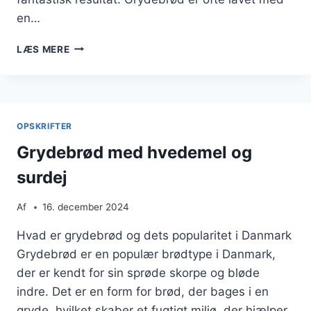
en…
GRYDEBRØD
LÆS MERE
MED
HAVREGRYN
TIL
FIBERBOOST
OPSKRIFTER
Grydebrød med hvedemel og
surdej
Af
16. december 2024
Hvad er grydebrød og dets popularitet i Danmark
Grydebrød er en populær brødtype i Danmark,
der er kendt for sin sprøde skorpe og bløde
indre. Det er en form for brød, der bages i en
gryde, hvilket skaber et fugtigt miljø, der hjælper