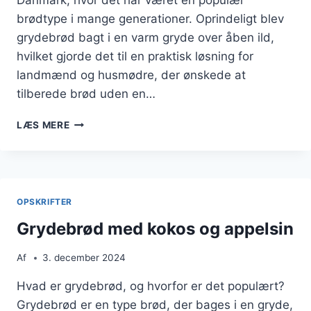
brødtype i mange generationer. Oprindeligt blev
grydebrød bagt i en varm gryde over åben ild,
hvilket gjorde det til en praktisk løsning for
landmænd og husmødre, der ønskede at
tilberede brød uden en…
GRYDEBRØD
LÆS MERE
MED
HVIDLØG
OG
TIMIAN
TIL
OPSKRIFTER
FESTLIGE
ANLEDNINGER
Grydebrød med kokos og appelsin
Af
3. december 2024
Hvad er grydebrød, og hvorfor er det populært?
Grydebrød er en type brød, der bages i en gryde,