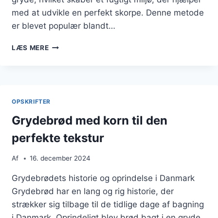
med at udvikle en perfekt skorpe. Denne metode
er blevet populær blandt…
GRYDEBRØD
LÆS MERE
MED
HVEDEMEL
OG
SURDEJ
OPSKRIFTER
Grydebrød med korn til den
perfekte tekstur
Af
16. december 2024
Grydebrødets historie og oprindelse i Danmark
Grydebrød har en lang og rig historie, der
strækker sig tilbage til de tidlige dage af bagning
i Danmark. Oprindeligt blev brød bagt i en gryde