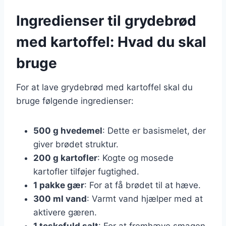
Ingredienser til grydebrød
med kartoffel: Hvad du skal
bruge
For at lave grydebrød med kartoffel skal du
bruge følgende ingredienser:
500 g hvedemel
: Dette er basismelet, der
giver brødet struktur.
200 g kartofler
: Kogte og mosede
kartofler tilføjer fugtighed.
1 pakke gær
: For at få brødet til at hæve.
300 ml vand
: Varmt vand hjælper med at
aktivere gæren.
1 teskefuld salt
: For at fremhæve smagen.