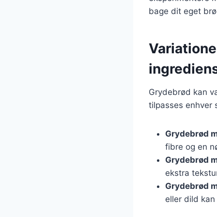
bage dit eget brø
Variatione
ingredien
Grydebrød kan var
tilpasses enhver 
Grydebrød m
fibre og en 
Grydebrød m
ekstra tekst
Grydebrød m
eller dild ka