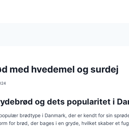
d med hvedemel og surdej
024
rydebrød og dets popularitet i D
populær brødtype i Danmark, der er kendt for sin sprød
orm for brød, der bages i en gryde, hvilket skaber et fugt