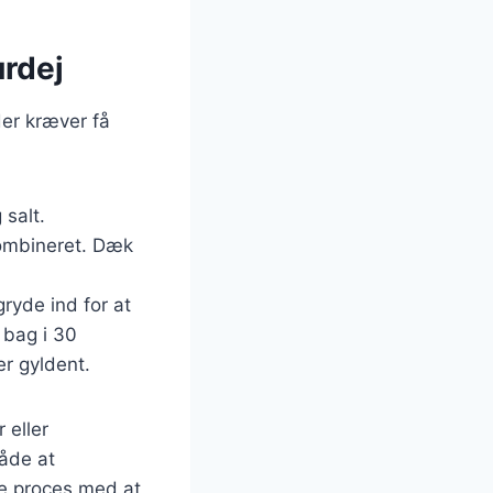
rdej
der kræver få
 salt.
 kombineret. Dæk
ryde ind for at
 bag i 30
er gyldent.
 eller
måde at
de proces med at