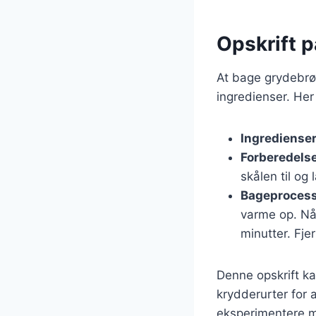
Opskrift 
At bage grydebrø
ingredienser. Her
Ingrediense
Forberedels
skålen til og
Bageproces
varme op. Nå
minutter. Fje
Denne opskrift ka
krydderurter for 
eksperimentere m