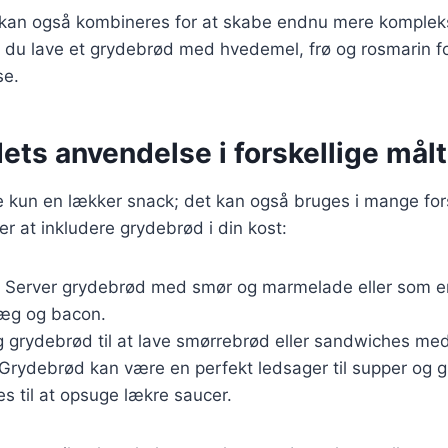
r kan også kombineres for at skabe endnu mere komplek
 du lave et grydebrød med hvedemel, frø og rosmarin f
se.
ts anvendelse i forskellige målt
 kun en lækker snack; det kan også bruges i mange fors
r at inkludere grydebrød i din kost:
: Server grydebrød med smør og marmelade eller som en
æg og bacon.
g grydebrød til at lave smørrebrød eller sandwiches med 
 Grydebrød kan være en perfekt ledsager til supper og g
s til at opsuge lækre saucer.