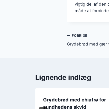
vigtig del af den
måde at forbinde
Indlægsnavi
FORRIGE
Grydebrød med gær ti
Lignende indlæg
til
Grydebrød med chiafrø for
sundhedens skyld