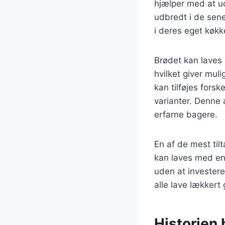
hjælper med at ud
udbredt i de sen
i deres eget køkk
Brødet kan laves
hvilket giver mul
kan tilføjes fors
varianter. Denne 
erfarne bagere.
En af de mest til
kan laves med en 
uden at investere
alle lave lækker
Historien