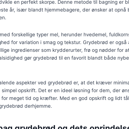
vikle en perfekt skorpe. Denne metode til bagning er b
este år, især blandt hjemmebagere, der ønsker at opnå 
en.
 med forskellige typer mel, herunder hvedemel, fuldkor
ighed for variation i smag og tekstur. Grydebrød er også 
kellige ingredienser som krydderurter, frø og nødder for 
alsidighed gør grydebrød til en favorit blandt både ny
talende aspekter ved grydebrød er, at det kræver minim
simpel opskrift. Det er en ideel løsning for dem, der ø
 for meget tid og kræfter. Med en god opskrift og lidt 
t grydebrød derhjemme.
 bag grydebrød og dets oprindels