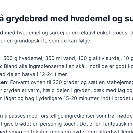
på grydebrød med hvedemel og su
d med hvedemel og surdej er en relativt enkel proces, 
 er en grundopskrift, som du kan følge:
r
: 500 g hvedemel, 350 ml vand, 100 g aktiv surdej, 10 g
e
: Bland alle ingredienserne i en skål, indtil de er godt
 lad dejen hæve i 12-24 timer.
sen
: Forvarm ovnen til 230 grader og sæt en støbejernsg
r gryden er varm, hæld dejen i gryden, dæk med låg og
rn låget og bag i yderligere 15-20 minutter, indtil brødet 
n tilpasses med forskellige ingredienser som frø, nødder
at give brødet en personlig touch. Det er en fantastisk 
ed smag og tekstur, mens du nyder den tilfredsstillen