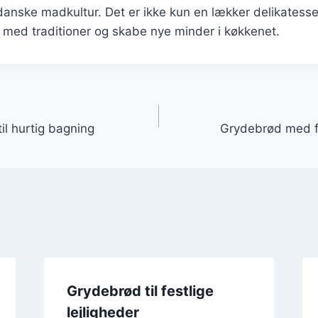
 danske madkultur. Det er ikke kun en lækker delikates
 med traditioner og skabe nye minder i køkkenet.
gation
l hurtig bagning
Grydebrød med fr
Grydebrød til festlige
lejligheder