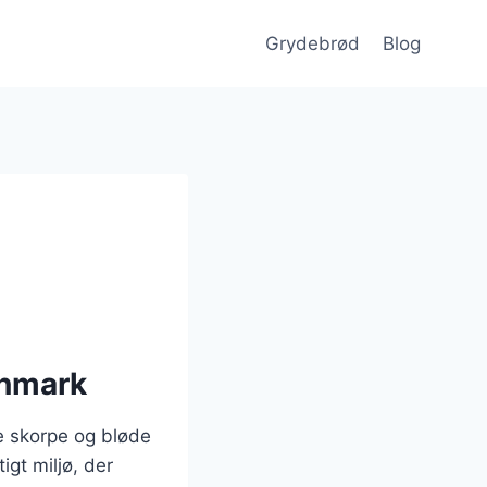
Grydebrød
Blog
anmark
e skorpe og bløde
igt miljø, der