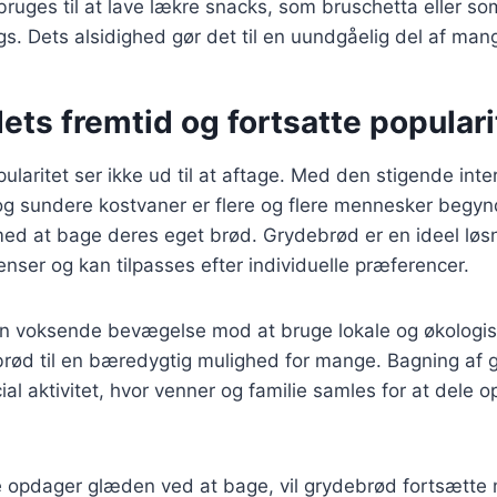
ruges til at lave lækre snacks, som bruschetta eller so
ngs. Dets alsidighed gør det til en uundgåelig del af man
ts fremtid og fortsatte populari
laritet ser ikke ud til at aftage. Med den stigende inte
 sundere kostvaner er flere og flere mennesker begyn
ed at bage deres eget brød. Grydebrød er en ideel løsn
enser og kan tilpasses efter individuelle præferencer.
n voksende bevægelse mod at bruge lokale og økologisk
ebrød til en bæredygtig mulighed for mange. Bagning af
al aktivitet, hvor venner og familie samles for at dele op
re opdager glæden ved at bage, vil grydebrød fortsætte