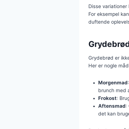
Disse variatione
For eksempel kan
duftende oplevel
Grydebrøde
Grydebrød er ikke
Her er nogle måde
Morgenmad
brunch med 
Frokost
: Bru
Aftensmad
:
det kan bruge