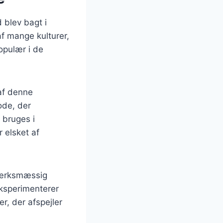
 blev bagt i
f mange kulturer,
opulær i de
 af denne
ode, der
 bruges i
r elsket af
dværksmæssig
eksperimenterer
r, der afspejler