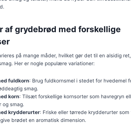
d.
r af grydebrød med forskellige
ser
ieres på mange måder, hvilket gør det til en alsidig ret
smag. Her er nogle populære variationer:
ed fuldkorn
: Brug fuldkornsmel i stedet for hvedemel for
nøddeagtig smag.
ed korn
: Tilsæt forskellige kornsorter som havregryn el
ur og smag.
ed krydderurter
: Friske eller tørrede krydderurter som
n give brødet en aromatisk dimension.