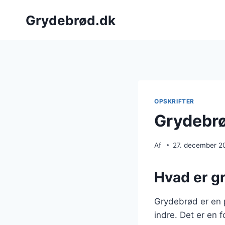
Fortsæt
Grydebrød.dk
til
indhold
OPSKRIFTER
Grydebrø
Af
27. december 2
Hvad er g
Grydebrød er en 
indre. Det er en f