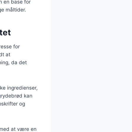
m en base for
ge måltider.
tet
resse for
dt at
ing, da det
e ingredienser,
 grydebrød kan
skrifter og
 med at være en