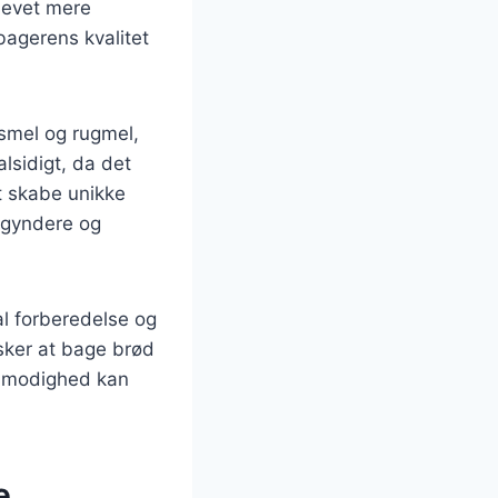
levet mere
bagerens kvalitet
nsmel og rugmel,
alsidigt, da det
at skabe unikke
begyndere og
al forberedelse og
nsker at bage brød
tålmodighed kan
e