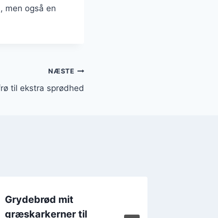
se, men også en
NÆSTE
ø til ekstra sprødhed
Grydebrød mit
Grydeb
græskarkerner til
som ap