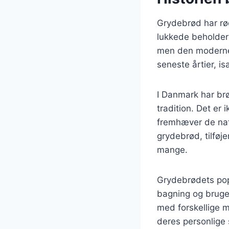
Grydebrød har rød
lukkede beholder
men den moderne 
seneste årtier, i
I Danmark har brø
tradition. Det er
fremhæver de nat
grydebrød, tilføj
mange.
Grydebrødets pop
bagning og bruge
med forskellige m
deres personlige 