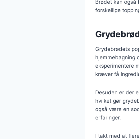
Brødet kan også b
forskellige toppi
Grydebrøde
Grydebrødets popu
hjemmebagning og
eksperimentere m
kræver få ingredi
Desuden er der e
hvilket gør gryd
også være en soci
erfaringer.
I takt med at fle