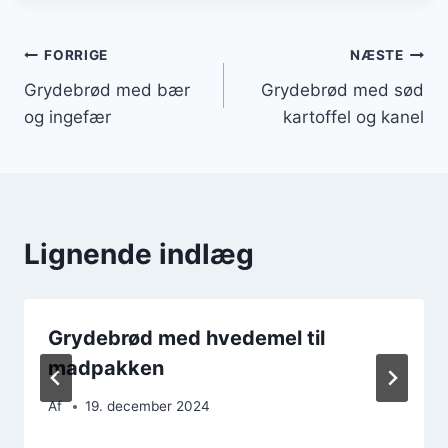
Indlægsnavigation
FORRIGE
NÆSTE
Grydebrød med bær
Grydebrød med sød
og ingefær
kartoffel og kanel
Lignende indlæg
Grydebrød med hvedemel til
madpakken
Af
19. december 2024