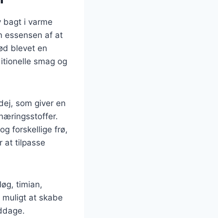
v bagt i varme
en essensen af at
ød blevet en
tionelle smag og
dej, som giver en
 næringsstoffer.
 forskellige frø,
 at tilpasse
øg, timian,
 muligt at skabe
iddage.