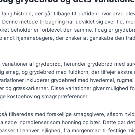
ang historie, der går tilbage til oldtiden, hvor brød ble
e. Denne metode til bagning har udviklet sig over tid, m
kket beholder er forblevet den samme. I dag er grydebr
landt hjemmebagere, der ønsker at genskabe den tradi
 variationer af grydebrød, herunder grydebrød med sur
rlig smag, og grydebrød med fuldkorn, der tilføjer ekstra
riationer inkluderer grydebrød med hvedemel, rugmel og
r og græskarkerner. Disse variationer giver mulighed for
llige kostbehov og smagspræferencer.
så tilberedes med forskellige smagsgivere, såsom hvidl
a søde ingredienser som honning og bær. Dette gør det
passer til enhver lejlighed, fra morgenmad til festlige m