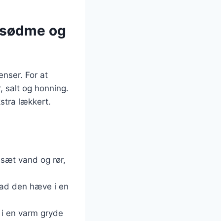
r sødme og
nser. For at
 salt og honning.
stra lækkert.
lsæt vand og rør,
. Lad den hæve i en
 i en varm gryde