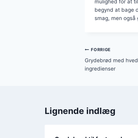
mulighed for at t
begynd at bage d
smag, men også 
Indlægsnavi
FORRIGE
Grydebrød med hved
ingredienser
Lignende indlæg