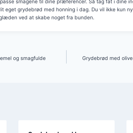
ilpasse smagene til dine præferencer. Så tag fat i dine i
it eget grydebrød med honning i dag. Du vil ikke kun n
glæden ved at skabe noget fra bunden.
gation
emel og smagfulde
Grydebrød med olive