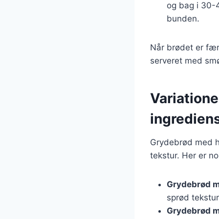
og bag i 30-4
bunden.
Når brødet er færd
serveret med smø
Variation
ingredien
Grydebrød med ho
tekstur. Her er n
Grydebrød 
sprød tekstur
Grydebrød m