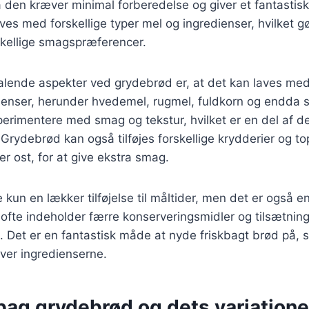
a den kræver minimal forberedelse og giver et fantastisk 
es med forskellige typer mel og ingredienser, hvilket gø
orskellige smagspræferencer.
talende aspekter ved grydebrød er, at det kan laves me
dienser, herunder hvedemel, rugmel, fuldkorn og endda s
perimentere med smag og tekstur, hvilket er en del af de
 Grydebrød kan også tilføjes forskellige krydderier og t
ler ost, for at give ekstra smag.
 kun en lækker tilføjelse til måltider, men det er også 
ofte indeholder færre konserveringsmidler og tilsætnin
 Det er en fantastisk måde at nyde friskbagt brød på, 
ver ingredienserne.
bag grydebrød og dets variatione