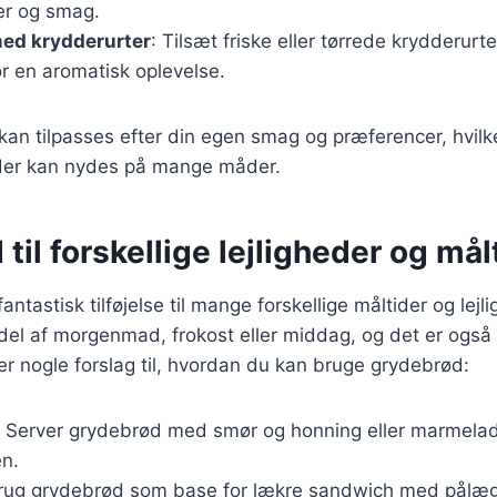
er og smag.
ed krydderurter
: Tilsæt friske eller tørrede krydderur
for en aromatisk oplevelse.
 kan tilpasses efter din egen smag og præferencer, hvil
t, der kan nydes på mange måder.
til forskellige lejligheder og mål
ntastisk tilføjelse til mange forskellige måltider og lejl
el af morgenmad, frokost eller middag, og det er også id
er nogle forslag til, hvordan du kan bruge grydebrød:
: Server grydebrød med smør og honning eller marmelad
en.
Brug grydebrød som base for lækre sandwich med pålæg