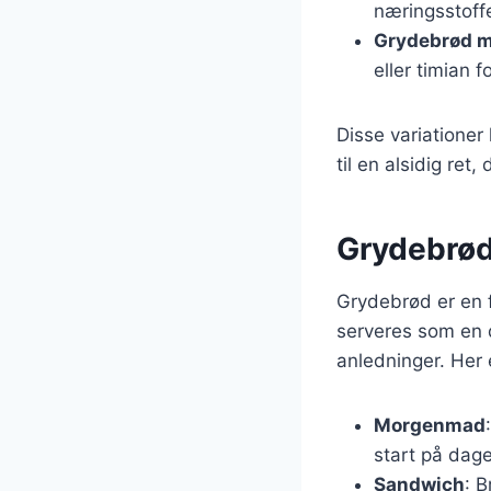
næringsstoff
Grydebrød m
eller timian 
Disse variationer
til en alsidig re
Grydebrød 
Grydebrød er en fa
serveres som en d
anledninger. Her 
Morgenmad
start på dag
Sandwich
: 