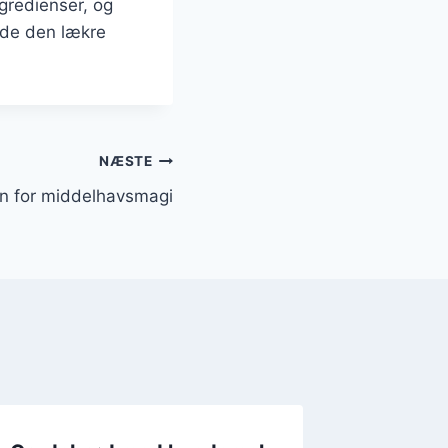
ngredienser, og
yde den lækre
NÆSTE
n for middelhavsmagi