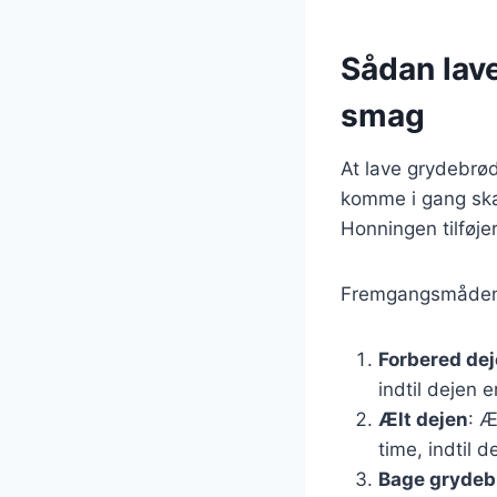
Sådan lav
smag
At lave grydebrød
komme i gang ska
Honningen tilføje
Fremgangsmåden t
Forbered de
indtil dejen e
Ælt dejen
: Æ
time, indtil d
Bage grydeb