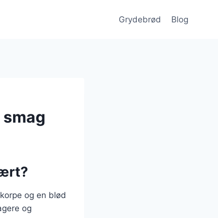
Grydebrød
Blog
g smag
lært?
skorpe og en blød
agere og