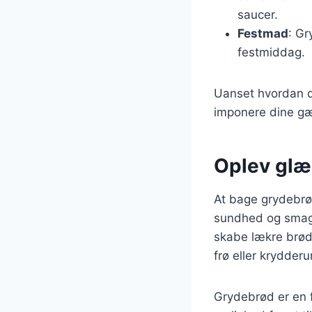
saucer.
Festmad
: Gr
festmiddag.
Uanset hvordan du
imponere dine gæ
Oplev glæ
At bage grydebrø
sundhed og smag 
skabe lækre brød
frø eller krydder
Grydebrød er en 