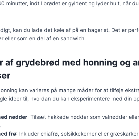
0 minutter, indtil brødet er gyldent og lyder hult, når d
igt, kan du lade det køle af på en bagerist. Det er perfek
r eller som en del af en sandwich.
er af grydebrød med honning og 
ser
nning kan varieres på mange måder for at tilføje ekst
ogle ideer til, hvordan du kan eksperimentere med din ops
med nødder
: Tilsæt hakkede nødder som valnødder eller
.
ed frø
: Inkluder chiafrø, solsikkekerner eller græskarker