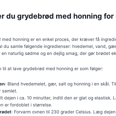
er du grydebrød med honning fo
 med honning er en enkel proces, der kræver få ingredie
l du samle følgende ingredienser: hvedemel, vand, gær,
r en naturlig sødme og en dejlig smag, der gør brødet ek
il at lave grydebrød med honning er som følger:
jen
: Bland hvedemelet, gær, salt og honning i en skål. Ti
r samlet.
lt dejen i ca. 10 minutter, indtil den er glat og elastisk
en er fordoblet i størrelse.
rødet
: Forvarm ovnen til 230 grader Celsius. Læg dejen