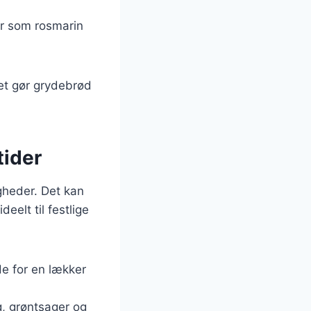
ter som rosmarin
ket gør grydebrød
tider
igheder. Det kan
eelt til festlige
e for en lækker
, grøntsager og