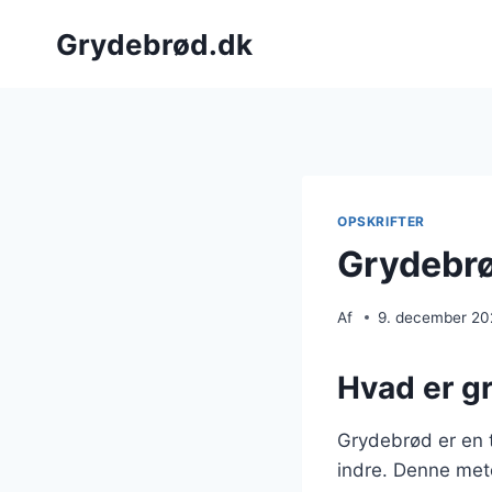
Fortsæt
Grydebrød.dk
til
indhold
OPSKRIFTER
Grydebrø
Af
9. december 2
Hvad er gr
Grydebrød er en t
indre. Denne met