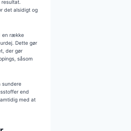
resultat.
r det alsidigt og
d en række
urdej. Dette gør
t, der gør
oppings, såsom
en sundere
gsstoffer end
samtidig med at
r