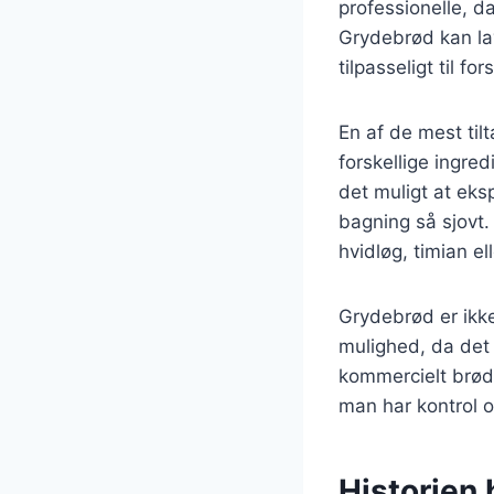
professionelle, d
Grydebrød kan lav
tilpasseligt til f
En af de mest til
forskellige ingre
det muligt at eks
bagning så sjovt.
hvidløg, timian el
Grydebrød er ikke
mulighed, da det 
kommercielt brød.
man har kontrol o
Historien 