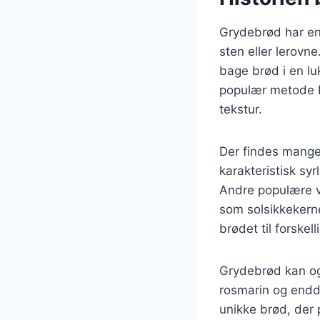
Grydebrød har en l
sten eller lerovn
bage brød i en lu
populær metode b
tekstur.
Der findes mange
karakteristisk sy
Andre populære va
som solsikkekerne
brødet til forske
Grydebrød kan og
rosmarin og endd
unikke brød, der 