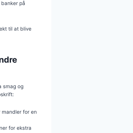
u banker på
t til at blive
andre
ra smag og
krift:
 mandler for en
ner for ekstra