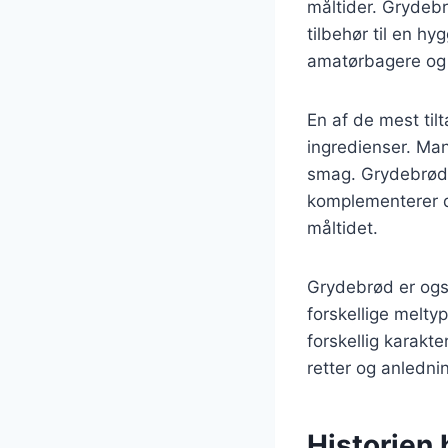
måltider. Grydebr
tilbehør til en hy
amatørbagere og 
En af de mest til
ingredienser. Man
smag. Grydebrød 
komplementerer de
måltidet.
Grydebrød er ogs
forskellige melty
forskellig karakt
retter og anledni
Historien 