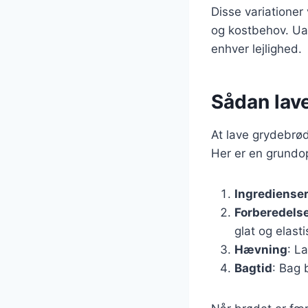
Disse variationer
og kostbehov. Uan
enhver lejlighed.
Sådan lave
At lave grydebrød
Her er en grundop
Ingrediense
Forberedels
glat og elasti
Hævning
: L
Bagtid
: Bag 