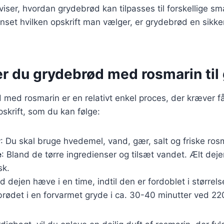
 viser, hvordan grydebrød kan tilpasses til forskellige 
set hvilken opskrift man vælger, er grydebrød en sikke
r du grydebrød med rosmarin til g
 med rosmarin er en relativt enkel proces, der kræver få
skrift, som du kan følge:
r
: Du skal bruge hvedemel, vand, gær, salt og friske ros
e
: Bland de tørre ingredienser og tilsæt vandet. Ælt dejen
sk.
ad dejen hæve i en time, indtil den er fordoblet i størrels
brødet i en forvarmet gryde i ca. 30-40 minutter ved 22