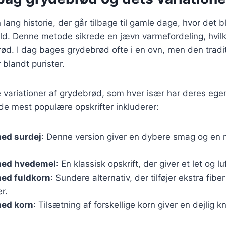
lang historie, der går tilbage til gamle dage, hvor det b
ld. Denne metode sikrede en jævn varmefordeling, hvilk
rød. I dag bages grydebrød ofte i en ovn, men den tradi
 blandt purister.
 variationer af grydebrød, som hver især har deres eg
 de mest populære opskrifter inkluderer:
ed surdej
: Denne version giver en dybere smag og en
med hvedemel
: En klassisk opskrift, der giver et let og lu
ed fuldkorn
: Sundere alternativ, der tilføjer ekstra fibe
r.
ed korn
: Tilsætning af forskellige korn giver en dejlig 