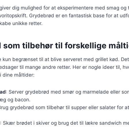
 giver dig mulighed for at eksperimentere med smag og 
voritopskrift. Grydebrød er en fantastisk base for at udf
kabe unikke retter.
som tilbehør til forskellige målt
 kun begrænset til at blive serveret med grillet kød. D
dsager til mange andre retter. Her er nogle ideer til, h
 dine måltider:
mad
: Server grydebrød med smør og marmelade eller som
æg og bacon.
Brug grydebrød som tilbehør til supper eller salater for at t
: Skær brødet i skiver og brug det til lækre sandwich 