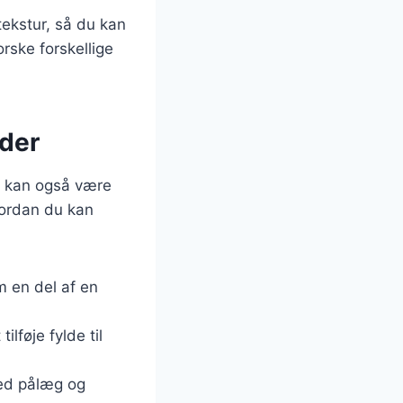
tekstur, så du kan
orske forskellige
ider
et kan også være
vordan du kan
 en del af en
ilføje fylde til
med pålæg og