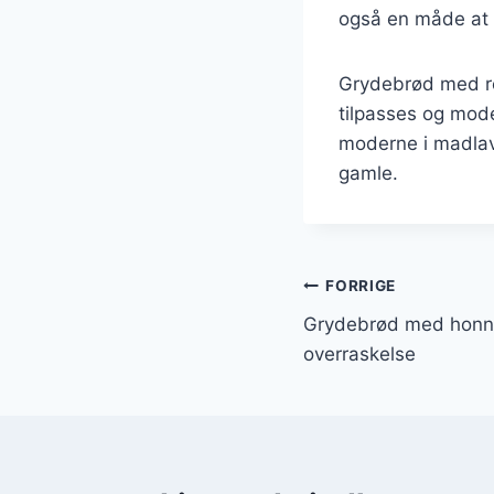
også en måde at 
Grydebrød med ros
tilpasses og mode
moderne i madlav
gamle.
Indlægsnavi
FORRIGE
Grydebrød med honni
overraskelse