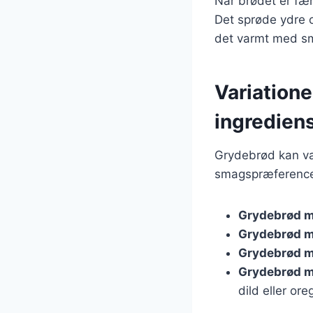
Når brødet er færd
Det sprøde ydre og
det varmt med smø
Variatione
ingredien
Grydebrød kan var
smagspræferencer
Grydebrød m
Grydebrød m
Grydebrød m
Grydebrød m
dild eller ore