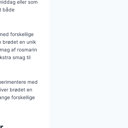
 middag eller som
dt både
med forskellige
ve brødet en unik
smag af rosmarin
kstra smag til
sperimentere med
giver brødet en
ange forskellige
r