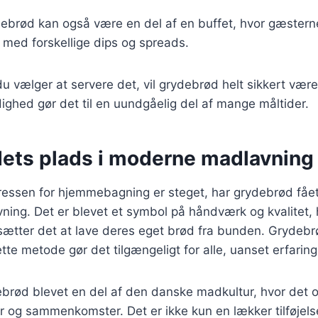
debrød kan også være en del af en buffet, hvor gæstern
med forskellige dips og spreads.
 vælger at servere det, vil grydebrød helt sikkert være
dighed gør det til en uundgåelig del af mange måltider.
ets plads i moderne madlavning 
eressen for hjemmebagning er steget, har grydebrød fået
ning. Det er blevet et symbol på håndværk og kvalitet,
tter det at lave deres eget brød fra bunden. Grydebr
tte metode gør det tilgængeligt for alle, uanset erfaring
brød blevet en del af den danske madkultur, hvor det o
der og sammenkomster. Det er ikke kun en lækker tilføjelse