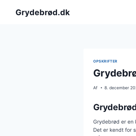
Fortsæt
Grydebrød.dk
til
indhold
OPSKRIFTER
Grydebrød
Af
8. december 2
Grydebrød
Grydebrød er en k
Det er kendt for s