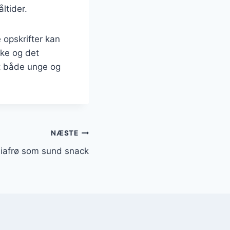
ltider.
 opskrifter kan
ske og det
dt både unge og
NÆSTE
iafrø som sund snack