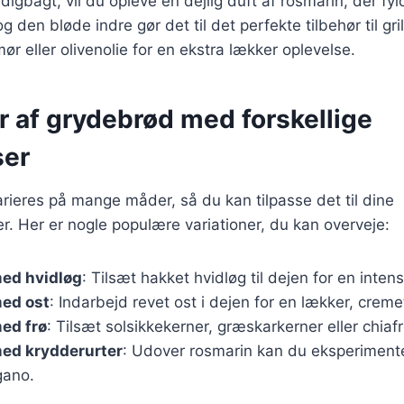
igbagt, vil du opleve en dejlig duft af rosmarin, der fyl
 den bløde indre gør det til det perfekte tilbehør til gri
r eller olivenolie for en ekstra lækker oplevelse.
r af grydebrød med forskellige
ser
ieres på mange måder, så du kan tilpasse det til dine
. Her er nogle populære variationer, du kan overveje:
ed hvidløg
: Tilsæt hakket hvidløg til dejen for en inten
ed ost
: Indarbejd revet ost i dejen for en lækker, creme
ed frø
: Tilsæt solsikkekerner, græskarkerner eller chiafr
ed krydderurter
: Udover rosmarin kan du eksperiment
gano.