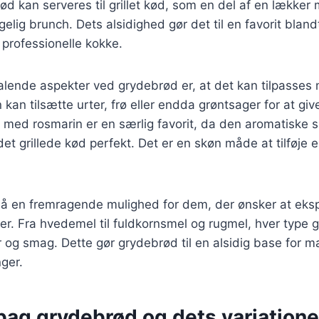
ød kan serveres til grillet kød, som en del af en lækker
ggelig brunch. Dets alsidighed gør det til en favorit blan
professionelle kokke.
talende aspekter ved grydebrød er, at det kan tilpasses 
 kan tilsætte urter, frø eller endda grøntsager for at gi
med rosmarin er en særlig favorit, da den aromatiske 
t grillede kød perfekt. Det er en skøn måde at tilføje e
å en fremragende mulighed for dem, der ønsker at ek
per. Fra hvedemel til fuldkornsmel og rugmel, hver type 
er og smag. Dette gør grydebrød til en alsidig base for m
nger.
bag grydebrød og dets variatione