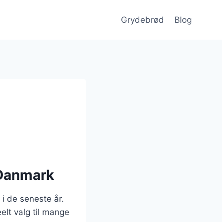
Grydebrød
Blog
 Danmark
i de seneste år.
eelt valg til mange