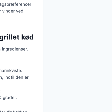
smagspræferencer
r vinder ved
rillet kød
 ingredienser.
marinkviste.
, indtil den er
e.
0 grader.