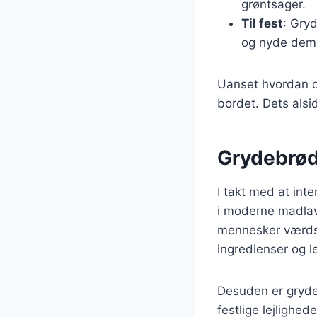
grøntsager.
Til fest
: Gry
og nyde dem 
Uanset hvordan du
bordet. Dets alsi
Grydebrød
I takt med at int
i moderne madlav
mennesker værdsæ
ingredienser og le
Desuden er gryde
festlige lejlighe