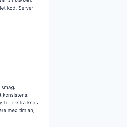
der dit køkken.
llet kød. Server
s smag.
t konsistens.
ø for ekstra knas.
ere med timian,