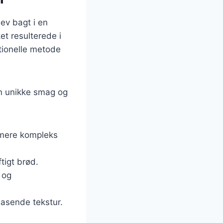
lev bagt i en
et resulterede i
tionelle metode
en unikke smag og
 mere kompleks
ftigt brød.
r og
knasende tekstur.