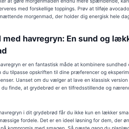
sker at gøre morgenmaden endnu mere spændende, ka
rveres med forskellige toppings. Prøv at tilføje avocado,
 mættende morgenmad, der holder dig energisk hele da
 med havregryn: En sund og læk
ad
avregryn er en fantastisk måde at kombinere sundhed
n du tilpasse opskriften til dine præferencer og eksper
dienser. Uanset om du vælger at lave en klassisk version
vil du finde, at grydebrød er en tilfredsstillende og nær
havregryn i dit grydebrød får du ikke kun en lækker sm
ssige fordele. Det er en ideel løsning for dem, der øn
å på kompromis med smagen. Så næste gang du planlæg