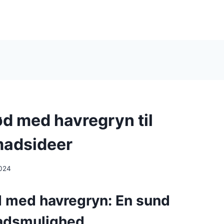
d med havregryn til
adsideer
024
 med havregryn: En sund
dsmulighed