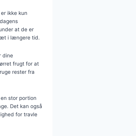
er ikke kun
e dagens
under at de er
æt i længere tid.
r dine
rret frugt for at
ruge rester fra
 en stor portion
age. Det kan også
lighed for travle