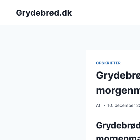
Fortsæt
Grydebrød.dk
til
indhold
OPSKRIFTER
Grydebrø
morgenm
Af
10. december 2
Grydebrød
morgenma