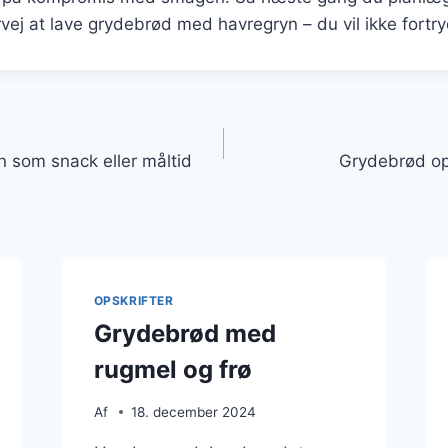
j at lave grydebrød med havregryn – du vil ikke fortry
gation
 som snack eller måltid
Grydebrød ops
OPSKRIFTER
Grydebrød med
rugmel og frø
Af
18. december 2024