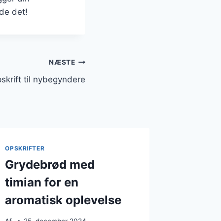
de det!
NÆSTE
krift til nybegyndere
OPSKRIFTER
Grydebrød med
timian for en
aromatisk oplevelse
Af
25. december 2024