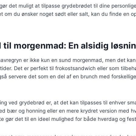
 gør det muligt at tilpasse grydebrødet til dine personli
 om du ønsker noget sødt eller salt, kan du finde en op
 til morgenmad: En alsidig løsni
vregryn er ikke kun en sund morgenmad, men det kan 
der. Det er perfekt til frokostsandwich eller som tilbehø
gså servere det som en del af en brunch med forskellig
ing ved grydebrød er, at det kan tilpasses til enhver sm
ed bær og honning eller en mere krydret version med hv
e gør det til en ideel mulighed for både hverdag og festl