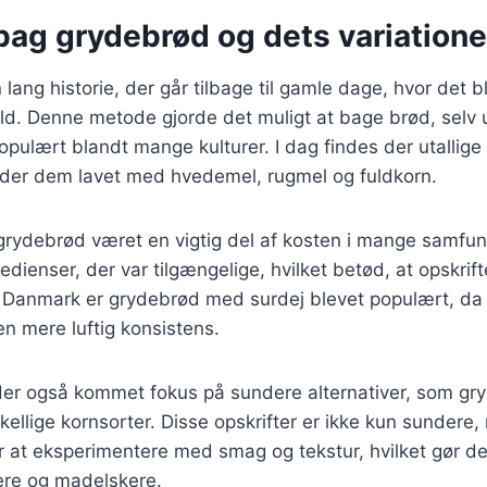
bag grydebrød og dets variatione
lang historie, der går tilbage til gamle dage, hvor det b
ild. Denne metode gjorde det muligt at bage brød, selv
opulært blandt mange kulturer. I dag findes der utallige 
der dem lavet med hvedemel, rugmel og fuldkorn.
 grydebrød været en vigtig del af kosten i mange samfun
edienser, der var tilgængelige, hvilket betød, at opskrift
. I Danmark er grydebrød med surdej blevet populært, da
n mere luftig konsistens.
 der også kommet fokus på sundere alternativer, som g
kellige kornsorter. Disse opskrifter er ikke kun sundere,
 at eksperimentere med smag og tekstur, hvilket gør dem
re og madelskere.