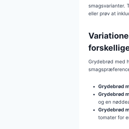
smagsvarianter. T
eller prøv at ink
Variatione
forskellig
Grydebrød med ha
smagspræferencer.
Grydebrød m
Grydebrød m
og en nøddea
Grydebrød m
tomater for e