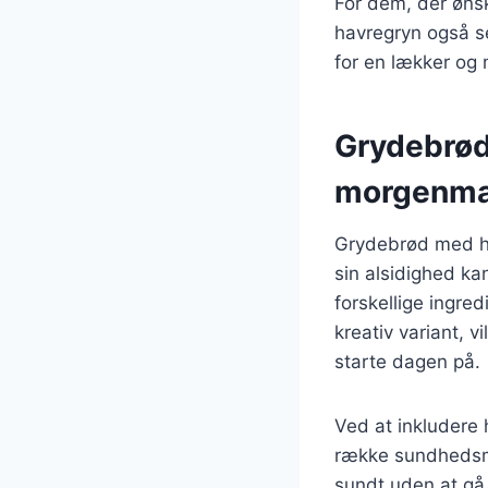
For dem, der øn
havregryn også se
for en lækker og
Grydebrød
morgenm
Grydebrød med h
sin alsidighed ka
forskellige ingre
kreativ variant, 
starte dagen på.
Ved at inkludere 
række sundhedsmæ
sundt uden at g