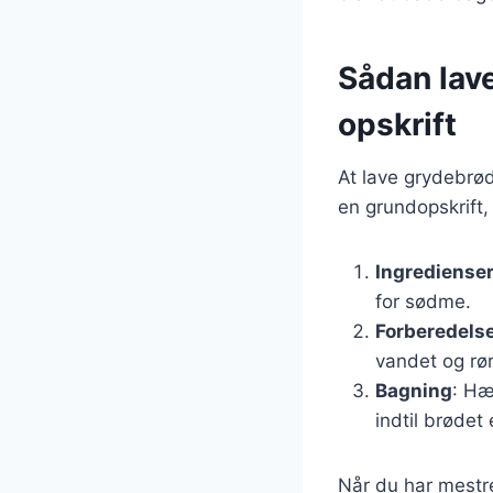
Sådan lav
opskrift
At lave grydebrød
en grundopskrift,
Ingrediense
for sødme.
Forberedels
vandet og rør
Bagning
: Hæ
indtil brødet
Når du har mestr