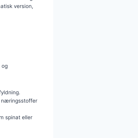
atisk version,
r og
fyldning.
a næringsstoffer
m spinat eller