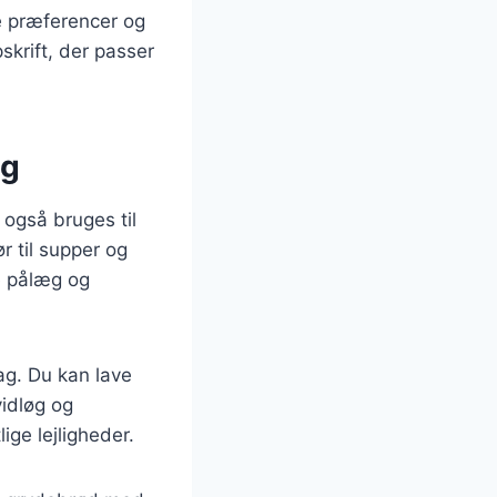
ge præferencer og
skrift, der passer
ng
også bruges til
r til supper og
e pålæg og
ag. Du kan lave
idløg og
ige lejligheder.