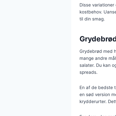
Disse variationer
kostbehov. Uanset
til din smag.
Grydebrød
Grydebrød med ha
mange andre målti
salater. Du kan o
spreads.
En af de bedste t
en sød version m
krydderurter. Dett