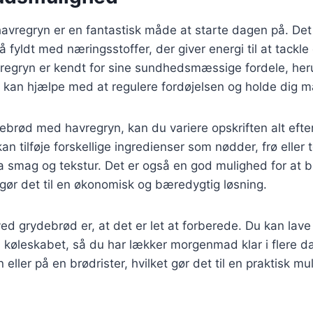
vregryn er en fantastisk måde at starte dagen på. Det 
 fyldt med næringsstoffer, der giver energi til at tackl
vregryn er kendt for sine sundhedsmæssige fordele, her
m kan hjælpe med at regulere fordøjelsen og holde dig m
ebrød med havregryn, kan du variere opskriften alt efte
n tilføje forskellige ingredienser som nødder, frø eller tø
a smag og tekstur. Det er også en god mulighed for at b
 gør det til en økonomisk og bæredygtig løsning.
ed grydebrød er, at det er let at forberede. Du kan lave
 køleskabet, så du har lækker morgenmad klar i flere d
eller på en brødrister, hvilket gør det til en praktisk mu