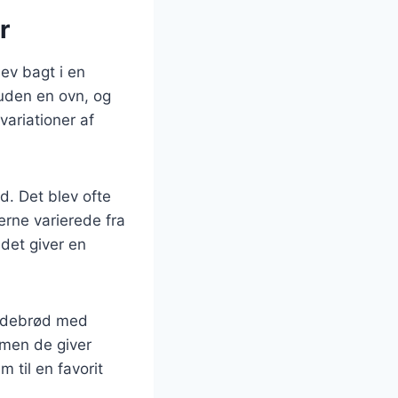
r
lev bagt i en
 uden en ovn, og
variationer af
d. Det blev ofte
erne varierede fra
 det giver en
rydebrød med
 men de giver
 til en favorit