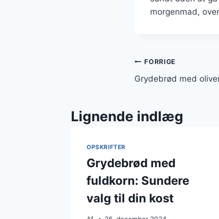
morgenmad, overve
Indlægsnavi
FORRIGE
Grydebrød med oliven
Lignende indlæg
OPSKRIFTER
Grydebrød med
fuldkorn: Sundere
valg til din kost
Af
26. december 2024