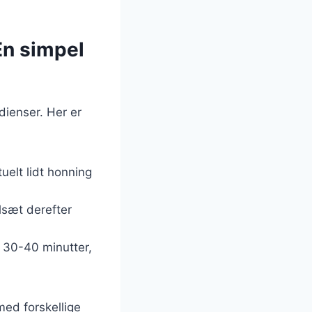
En simpel
dienser. Her er
uelt lidt honning
ilsæt derefter
a 30-40 minutter,
ed forskellige