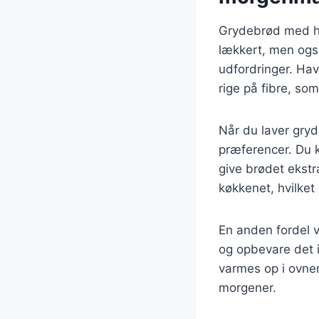
Grydebrød med ha
lækkert, men også
udfordringer. Ha
rige på fibre, so
Når du laver gryd
præferencer. Du ka
give brødet ekstr
køkkenet, hvilket
En anden fordel v
og opbevare det i
varmes op i ovnen 
morgener.