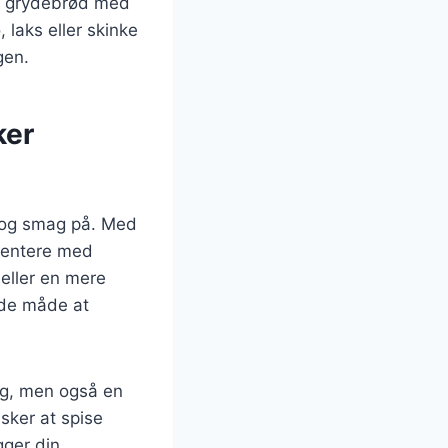
n grydebrød med
 laks eller skinke
gen.
ker
 og smag på. Med
imentere med
 eller en mere
ende måde at
ag, men også en
sker at spise
ger din