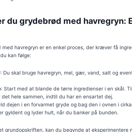
er du grydebrød med havregryn: 
 med havregryn er en enkel proces, der kræver få ingre
 du kan følge:
r
: Du skal bruge havregryn, mel, gær, vand, salt og event
e
: Start med at blande de tørre ingredienser i en skål. T
 det hele sammen, indtil du har en ensartet dej.
ld dejen i en forvarmet gryde og bag den i ovnen i cirk
 er gyldent og lyder hult, når du banker på bunden.
et grundopskriften, kan du begynde at eksperimentere m