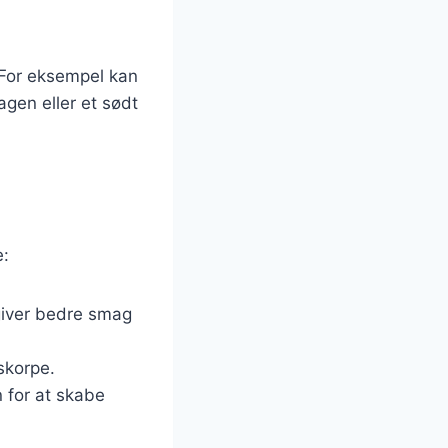
 For eksempel kan
agen eller et sødt
e:
 giver bedre smag
skorpe.
 for at skabe