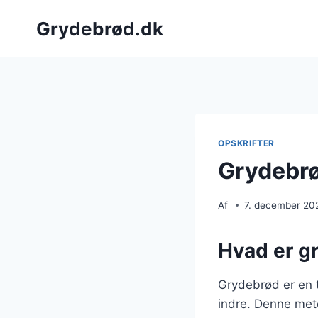
Fortsæt
Grydebrød.dk
til
indhold
OPSKRIFTER
Grydebrø
Af
7. december 20
Hvad er gr
Grydebrød er en t
indre. Denne met