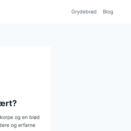
Grydebrød
Blog
lært?
skorpe og en blød
dere og erfarne