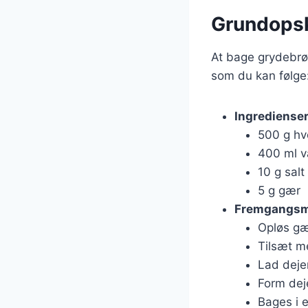
Grundopsk
At bage grydebrød
som du kan følge
Ingrediense
500 g h
400 ml 
10 g salt
5 g gær
Fremgangs
Opløs gæ
Tilsæt me
Lad deje
Form deje
Bages i 