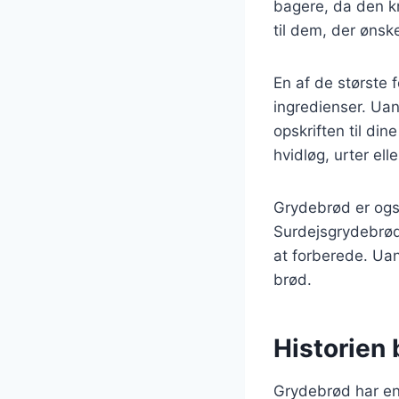
bagere, da den kr
til dem, der ønsk
En af de største 
ingredienser. Uan
opskriften til di
hvidløg, urter ell
Grydebrød er ogs
Surdejsgrydebrød
at forberede. Uan
brød.
Historien
Grydebrød har en l