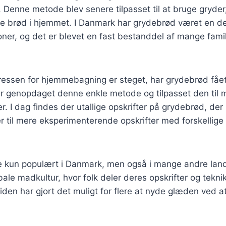
. Denne metode blev senere tilpasset til at bruge gryder,
age brød i hjemmet. I Danmark har grydebrød været en d
ner, og det er blevet en fast bestanddel af mange famil
.
teressen for hjemmebagning er steget, har grydebrød få
 genopdaget denne enkle metode og tilpasset den til
 I dag findes der utallige opskrifter på grydebrød, der i
er til mere eksperimenterende opskrifter med forskellige
e kun populært i Danmark, men også i mange andre land
bale madkultur, hvor folk deler deres opskrifter og teknik
iden har gjort det muligt for flere at nyde glæden ved 