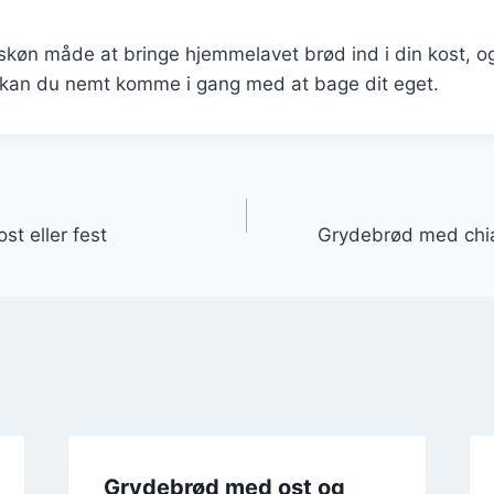
skøn måde at bringe hjemmelavet brød ind i din kost, 
s kan du nemt komme i gang med at bage dit eget.
gation
st eller fest
Grydebrød med chia
Grydebrød med ost og