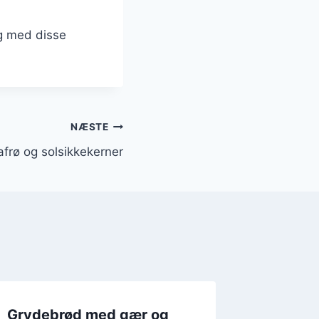
og med disse
NÆSTE
frø og solsikkekerner
Grydebrød med gær og
Grydeb