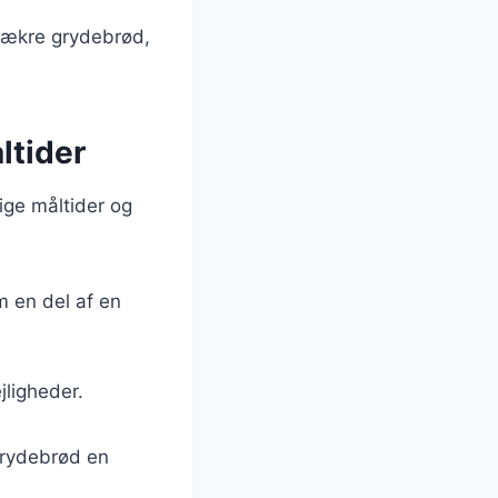
 lækre grydebrød,
ltider
ige måltider og
 en del af en
jligheder.
 grydebrød en