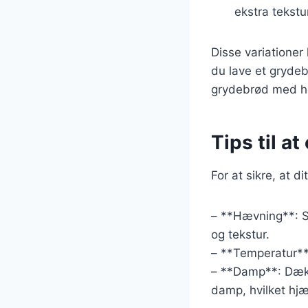
ekstra tekst
Disse variationer
du lave et grydeb
grydebrød med h
Tips til a
For at sikre, at d
– **Hævning**: Sø
og tekstur.
– **Temperatur**:
– **Damp**: Dæk 
damp, hvilket hjæ