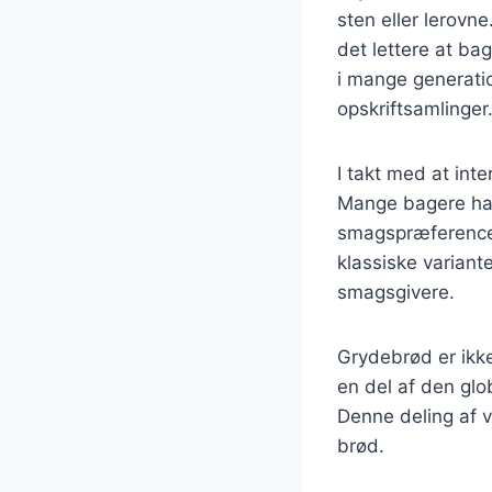
sten eller lerovne
det lettere at b
i mange generatio
opskriftsamlinger
I takt med at in
Mange bagere har
smagspræferencer.
klassiske variant
smagsgivere.
Grydebrød er ikk
en del af den glo
Denne deling af v
brød.