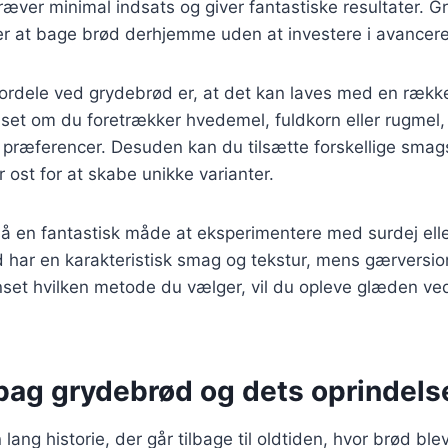
æver minimal indsats og giver fantastiske resultater. G
er at bage brød derhjemme uden at investere i avancere
fordele ved grydebrød er, at det kan laves med en række
set om du foretrækker hvedemel, fuldkorn eller rugmel,
ne præferencer. Desuden kan du tilsætte forskellige sma
er ost for at skabe unikke varianter.
å en fantastisk måde at eksperimentere med surdej elle
 har en karakteristisk smag og tekstur, mens gærversio
set hvilken metode du vælger, vil du opleve glæden ved
 bag grydebrød og dets oprindels
ang historie, der går tilbage til oldtiden, hvor brød ble