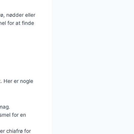
rø, nødder eller
el for at finde
. Her er nogle
smag.
smel for en
er chiafrø for