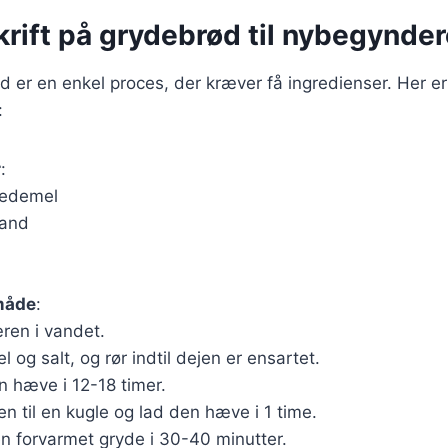
rift på grydebrød til nybegynder
 er en enkel proces, der kræver få ingredienser. Her er
:
r
:
vedemel
vand
måde
:
ren i vandet.
l og salt, og rør indtil dejen er ensartet.
n hæve i 12-18 timer.
n til en kugle og lad den hæve i 1 time.
en forvarmet gryde i 30-40 minutter.