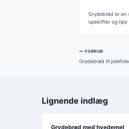
Grydebrød er en 
opskrifter og tip
Indlægsnavi
FORRIGE
Grydebrød til julefroko
Lignende indlæg
toffel
Grydebrød med hvedemel