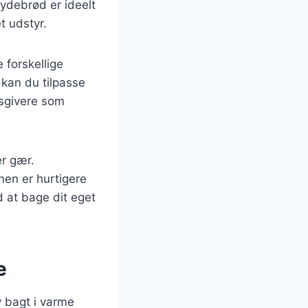
rydebrød er ideelt
t udstyr.
 forskellige
 kan du tilpasse
gsgivere som
r gær.
nen er hurtigere
 at bage dit eget
e
v bagt i varme