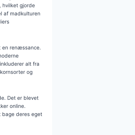
 hvilket gjorde
el af madkulturen
iers
et en renæssance.
 moderne
nkluderer alt fra
 kornsorter og
e. Det er blevet
ker online.
at bage deres eget