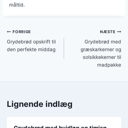
måltid.
Indlægsnavigation
FORRIGE
NÆSTE
Grydebrød opskrift til
Grydebrød med
den perfekte middag
græskarkerner og
solsikkekerner til
madpakke
Lignende indlæg
Grydebrød med hvidløg og timian