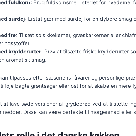
ed fuldkorn
: Brug fuldkornsmel i stedet for hvedemel 
ed surdej
: Erstat gær med surdej for en dybere smag 
ed frø
: Tilsæt solsikkekerner, græskarkerner eller chiafr
ringsstoffer.
ed krydderurter
: Prøv at tilsætte friske krydderurter s
 en aromatisk smag.
 kan tilpasses efter sæsonens råvarer og personlige præ
ilføje bagte grøntsager eller ost for at skabe en mere fy
t at lave søde versioner af grydebrød ved at tilsætte i
r nødder. Disse kan være perfekte til morgenmad eller 
ts rolle i det danske køkken