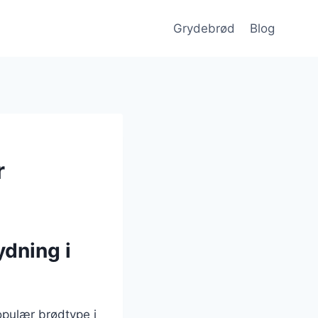
Grydebrød
Blog
r
ydning i
opulær brødtype i