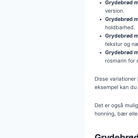
Grydebrød m
version.
Grydebrød m
holdbarhed.
Grydebrød m
tekstur og næ
Grydebrød m
rosmarin for
Disse variationer
eksempel kan du t
Det er også mulig
honning, bær elle
Grydebrøde