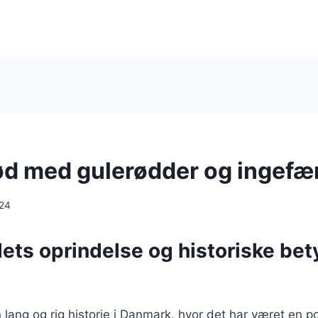
d med gulerødder og ingefæ
024
ts oprindelse og historiske bet
lang og rig historie i Danmark, hvor det har været en p