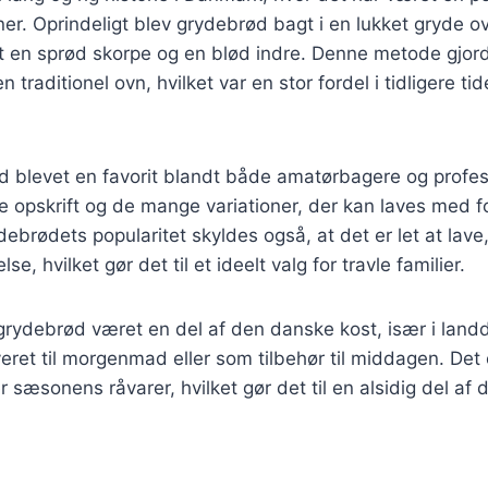
r. Oprindeligt blev grydebrød bagt i en lukket gryde ov
t en sprød skorpe og en blød indre. Denne metode gjord
traditionel ovn, hvilket var en stor fordel i tidligere tid
d blevet en favorit blandt både amatørbagere og profess
le opskrift og de mange variationer, der kan laves med fo
debrødets popularitet skyldes også, at det er let at lave
e, hvilket gør det til et ideelt valg for travle familier.
 grydebrød været en del af den danske kost, især i landd
veret til morgenmad eller som tilbehør til middagen. Det 
r sæsonens råvarer, hvilket gør det til en alsidig del af