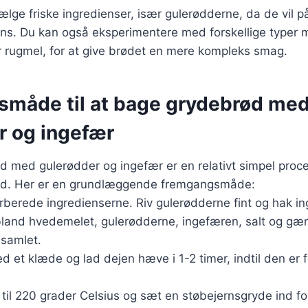
 vælge friske ingredienser, især gulerødderne, da de vil 
ns. Du kan også eksperimentere med forskellige typer 
r rugmel, for at give brødet en mere kompleks smag.
måde til at bage grydebrød me
r og ingefær
 med gulerødder og ingefær er en relativt simpel proces
hed. Her er en grundlæggende fremgangsmåde:
orberede ingredienserne. Riv gulerødderne fint og hak i
, bland hvedemelet, gulerødderne, ingefæren, salt og gær
r samlet.
 et klæde og lad dejen hæve i 1-2 timer, indtil den er f
til 220 grader Celsius og sæt en støbejernsgryde ind fo