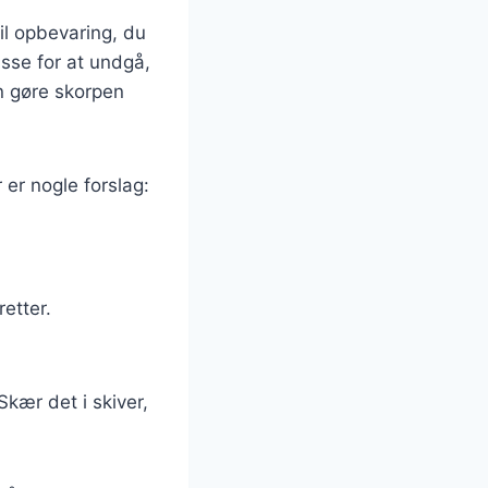
til opbevaring, du
asse for at undgå,
an gøre skorpen
er nogle forslag:
etter.
kær det i skiver,