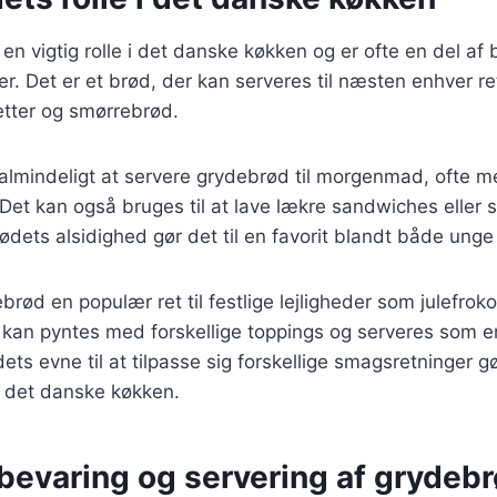
 en vigtig rolle i det danske køkken og er ofte en del a
er. Det er et brød, der kan serveres til næsten enhver re
retter og smørrebrød.
 almindeligt at servere grydebrød til morgenmad, ofte 
Det kan også bruges til at lave lækre sandwiches eller so
ødets alsidighed gør det til en favorit blandt både ung
rød en populær ret til festlige lejligheder som julefrok
 kan pyntes med forskellige toppings og serveres som e
ts evne til at tilpasse sig forskellige smagsretninger gør
f det danske køkken.
pbevaring og servering af grydeb