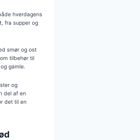
f både hverdagens
t, fra supper og
med smør og ost
m tilbehør til
e og gamle.
oster og
n del af en
 det til en
rød