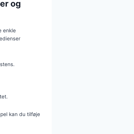
er og
e enkle
redienser
istens.
tet.
el kan du tilføje