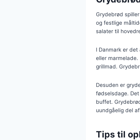
Grydebrød spiller
og festlige måltid
salater til hoved
I Danmark er det
eller marmelade. 
grillmad. Grydebr
Desuden er grydeb
fødselsdage. Det
buffet. Grydebrøde
uundgåelig del a
Tips til o