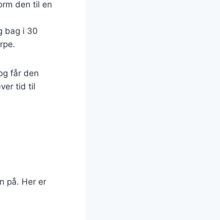
orm den til en
g bag i 30
rpe.
 og får den
r tid til
n på. Her er