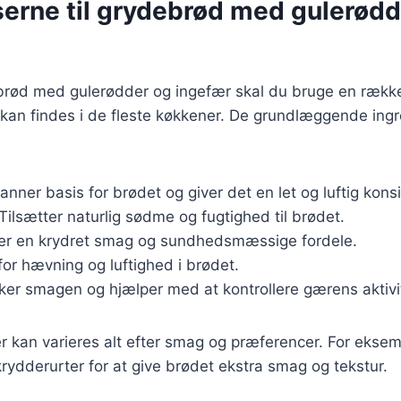
serne til grydebrød med gulerødd
ebrød med gulerødder og ingefær skal du bruge en rækk
 kan findes i de fleste køkkener. De grundlæggende ing
Danner basis for brødet og giver det en let og luftig kons
 Tilsætter naturlig sødme og fugtighed til brødet.
ver en krydret smag og sundhedsmæssige fordele.
for hævning og luftighed i brødet.
ker smagen og hjælper med at kontrollere gærens aktivi
r kan varieres alt efter smag og præferencer. For eksemp
 krydderurter for at give brødet ekstra smag og tekstur.