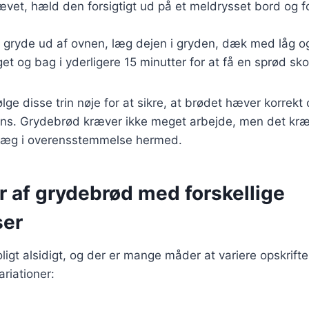
ævet, hæld den forsigtigt ud på et meldrysset bord og f
 gryde ud af ovnen, læg dejen i gryden, dæk med låg o
get og bag i yderligere 15 minutter for at få en sprød sko
følge disse trin nøje for at sikre, at brødet hæver korrekt
ns. Grydebrød kræver ikke meget arbejde, men det kræve
læg i overensstemmelse hermed.
r af grydebrød med forskellige
ser
ligt alsidigt, og der er mange måder at variere opskrifte
riationer: