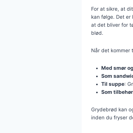
For at sikre, at d
kan følge. Det er
at det bliver for
blød.
Når det kommer t
Med smør og
Som sandwi
Til suppe
: G
Som tilbehør
Grydebrød kan ogs
inden du fryser d