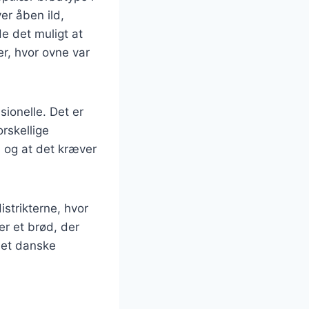
er åben ild,
e det muligt at
er, hvor ovne var
ionelle. Det er
rskellige
, og at det kræver
istrikterne, hvor
er et brød, der
 det danske