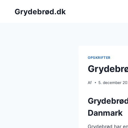
Fortsæt
Grydebrød.dk
til
indhold
OPSKRIFTER
Grydebrø
Af
5. december 2
Grydebrøde
Danmark
Grydebrød har en 