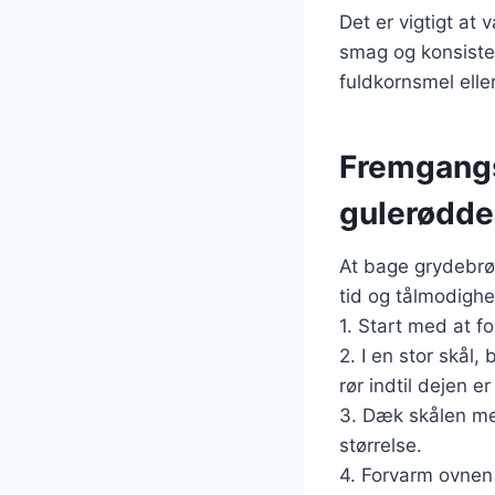
Det er vigtigt at
smag og konsiste
fuldkornsmel elle
Fremgangs
gulerødde
At bage grydebrød
tid og tålmodig
1. Start med at f
2. I en stor skål
rør indtil dejen e
3. Dæk skålen med
størrelse.
4. Forvarm ovnen 