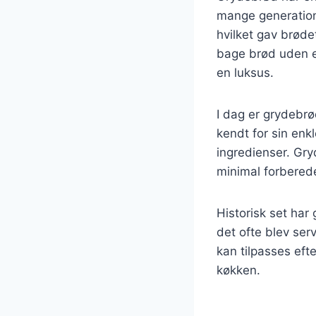
mange generatione
hvilket gav brøde
bage brød uden en 
en luksus.
I dag er grydebrø
kendt for sin enk
ingredienser. Gry
minimal forberedels
Historisk set har
det ofte blev ser
kan tilpasses efte
køkken.