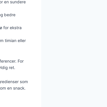
for en sundere
og bedre
ø for ekstra
om timian eller
ferencer. For
ldig ret.
ngredienser som
som en snack.