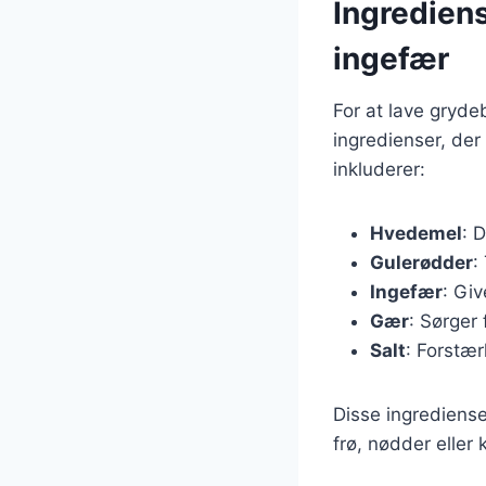
Ingredien
ingefær
For at lave gryd
ingredienser, der
inkluderer:
Hvedemel
: 
Gulerødder
:
Ingefær
: Gi
Gær
: Sørger 
Salt
: Forstær
Disse ingrediense
frø, nødder eller