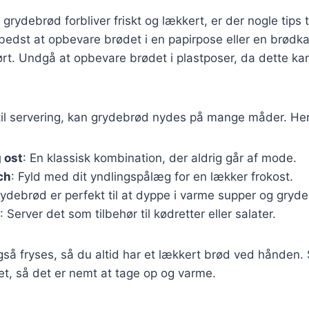
it grydebrød forbliver friskt og lækkert, er der nogle tips 
 bedst at opbevare brødet i en papirpose eller en brødk
 tørt. Undgå at opbevare brødet i plastposer, da dette k
il servering, kan grydebrød nydes på mange måder. Her 
 ost
: En klassisk kombination, der aldrig går af mode.
ch
: Fyld med dit yndlingspålæg for en lækker frokost.
rydebrød er perfekt til at dyppe i varme supper og gryder
: Server det som tilbehør til kødretter eller salater.
å fryses, så du altid har et lækkert brød ved hånden. S
et, så det er nemt at tage op og varme.