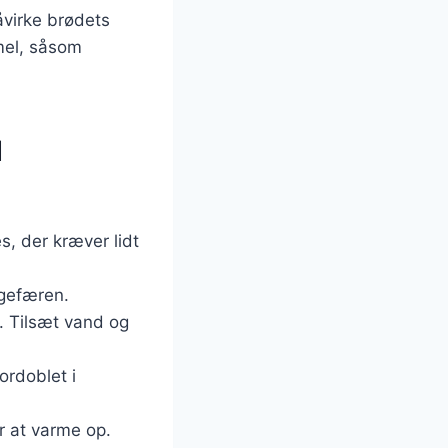
påvirke brødets
mel, såsom
d
, der kræver lidt
ngefæren.
. Tilsæt vand og
ordoblet i
r at varme op.