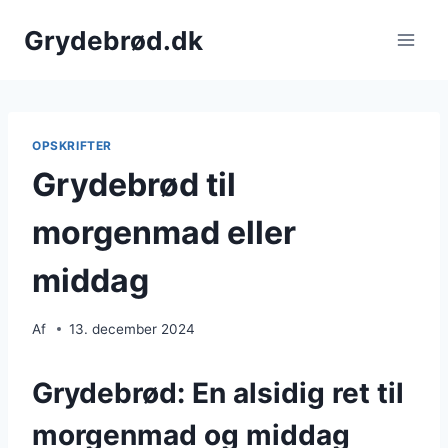
Fortsæt
Grydebrød.dk
til
indhold
OPSKRIFTER
Grydebrød til
morgenmad eller
middag
Af
13. december 2024
Grydebrød: En alsidig ret til
morgenmad og middag