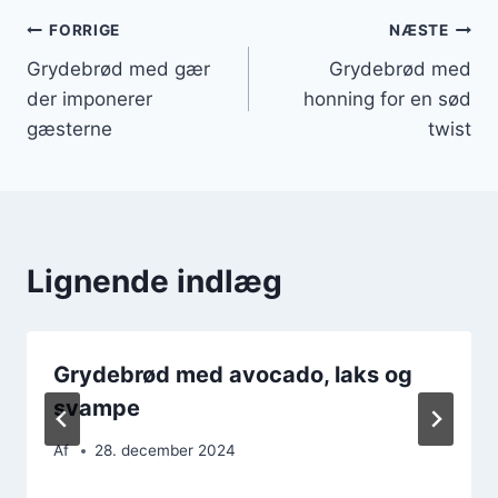
Indlægsnavigation
FORRIGE
NÆSTE
Grydebrød med gær
Grydebrød med
der imponerer
honning for en sød
gæsterne
twist
Lignende indlæg
Grydebrød med avocado, laks og
svampe
Af
28. december 2024