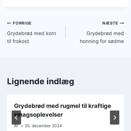
Indlægsnavigation
FORRIGE
NÆSTE
Grydebrød med korn
Grydebrød med
til frokost
honning for sødme
Lignende indlæg
Grydebrød med rugmel til kraftige
smagsoplevelser
Af
25. december 2024