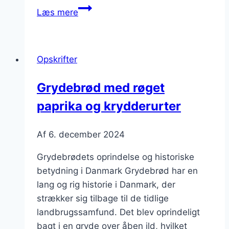
Grydebrød
Læs mere
med
gær
til
Opskrifter
hurtig
bagning
Grydebrød med røget
paprika og krydderurter
Af
6. december 2024
Grydebrødets oprindelse og historiske
betydning i Danmark Grydebrød har en
lang og rig historie i Danmark, der
strækker sig tilbage til de tidlige
landbrugssamfund. Det blev oprindeligt
bagt i en gryde over åben ild, hvilket