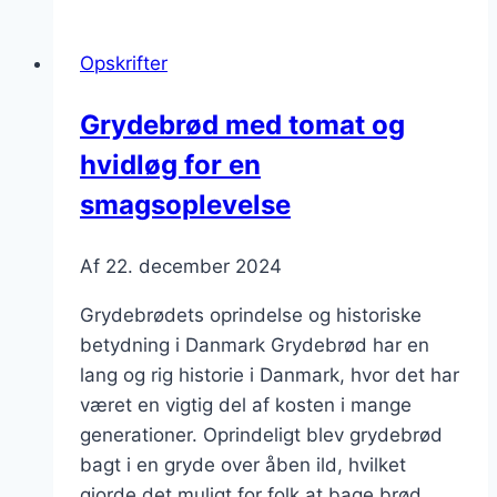
chiafrø
til
Opskrifter
fiberboost
Grydebrød med tomat og
hvidløg for en
smagsoplevelse
Af
22. december 2024
Grydebrødets oprindelse og historiske
betydning i Danmark Grydebrød har en
lang og rig historie i Danmark, hvor det har
været en vigtig del af kosten i mange
generationer. Oprindeligt blev grydebrød
bagt i en gryde over åben ild, hvilket
gjorde det muligt for folk at bage brød