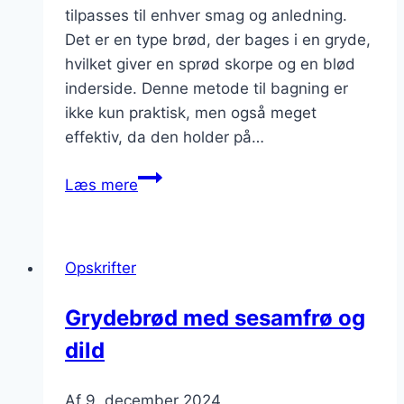
tilpasses til enhver smag og anledning.
Det er en type brød, der bages i en gryde,
hvilket giver en sprød skorpe og en blød
inderside. Denne metode til bagning er
ikke kun praktisk, men også meget
effektiv, da den holder på…
Grydebrød
Læs mere
til
middag
der
Opskrifter
tilfredsstiller
hele
Grydebrød med sesamfrø og
familien
dild
Af
9. december 2024