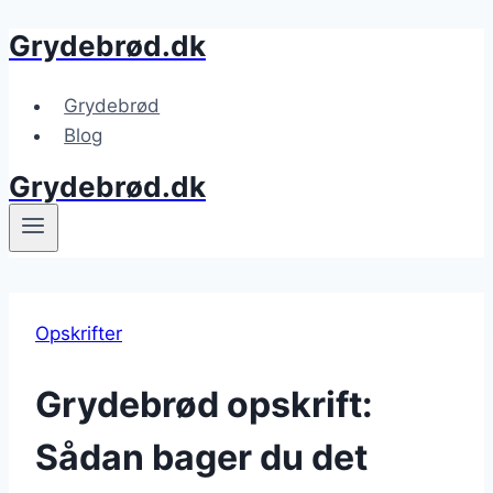
Grydebrød.dk
Fortsæt
til
indhold
Grydebrød
Blog
Grydebrød.dk
Opskrifter
Grydebrød opskrift:
Sådan bager du det