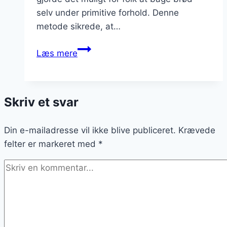
selv under primitive forhold. Denne
metode sikrede, at…
Grydebrød
Læs mere
med
tomat
og
Skriv et svar
hvidløg
for
Din e-mailadresse vil ikke blive publiceret.
en
Krævede
felter er markeret med
smagsoplevelse
*