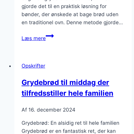
gjorde det til en praktisk løsning for
bønder, der ønskede at bage brød uden
en traditionel ovn. Denne metode gjorde…
Grydebrød
Læs mere
med
røget
paprika
Opskrifter
og
krydderurter
Grydebrød til middag der
tilfredsstiller hele familien
Af
16. december 2024
Grydebrød: En alsidig ret til hele familien
Grydebrød er en fantastisk ret, der kan