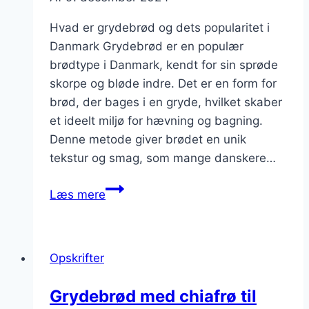
Hvad er grydebrød og dets popularitet i
Danmark Grydebrød er en populær
brødtype i Danmark, kendt for sin sprøde
skorpe og bløde indre. Det er en form for
brød, der bages i en gryde, hvilket skaber
et ideelt miljø for hævning og bagning.
Denne metode giver brødet en unik
tekstur og smag, som mange danskere…
Grydebrød
Læs mere
med
sesamfrø
og
Opskrifter
dild
Grydebrød med chiafrø til