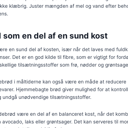
ikke klæbrig. Juster mængden af mel og vand efter beho
ens.
 som en del af en sund kost
re en sund del af kosten, især når det laves med fuld
nser. Det er en god kilde til fibre, som er vigtigt for for
skellige tilsætningsstoffer som frø, nødder og grøntsage
debrød i måltiderne kan også være en måde at reducere 
evarer. Hjemmebagte brød giver mulighed for at kontrol
g undgå unødvendige tilsætningsstoffer.
ebrød være en del af en balanceret kost, når det kom
avocado, laks eller grøntsager. Det kan serveres til m