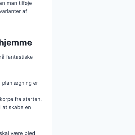
an man tilføje
varianter af
erhjemme
nå fantastiske
å planlægning er
korpe fra starten.
d at skabe en
skal være blød