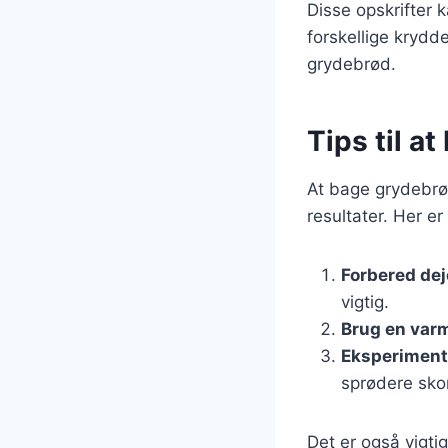
Disse opskrifter 
forskellige krydde
grydebrød.
Tips til 
At bage grydebrø
resultater. Her er
Forbered dej
vigtig.
Brug en var
Eksperimen
sprødere sko
Det er også vigt