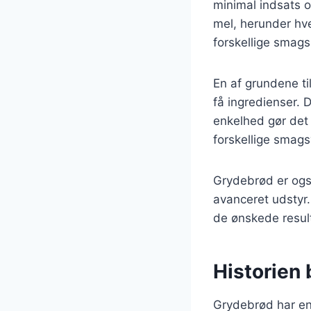
minimal indsats o
mel, herunder hved
forskellige smag
En af grundene ti
få ingredienser. D
enkelhed gør det
forskellige smags
Grydebrød er også
avanceret udstyr.
de ønskede resulta
Historien
Grydebrød har en l