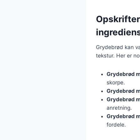
Opskrifte
ingredien
Grydebrød kan var
tekstur. Her er n
Grydebrød m
skorpe.
Grydebrød m
Grydebrød m
anretning.
Grydebrød m
fordele.