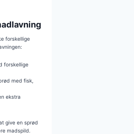
madlavning
e forskellige
lavningen:
 forskellige
brød med fisk,
 en ekstra
at give en sprød
ere madspild.