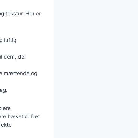
g tekstur. Her er
 luftig
il dem, der
ere mættende og
ag.
øjere
ere hævetid. Det
fekte