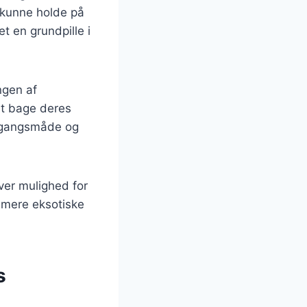
 kunne holde på
t en grundpille i
ngen af
t bage deres
emgangsmåde og
ver mulighed for
l mere eksotiske
s