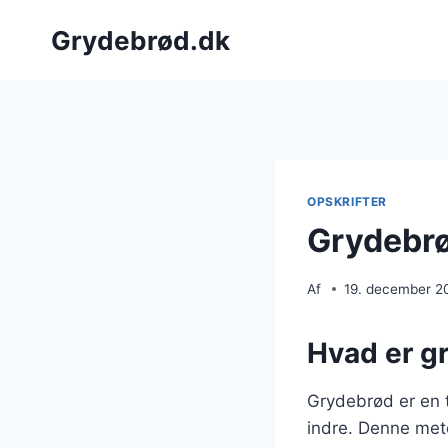
Fortsæt
Grydebrød.dk
til
indhold
OPSKRIFTER
Grydebrø
Af
19. december 2
Hvad er g
Grydebrød er en t
indre. Denne met