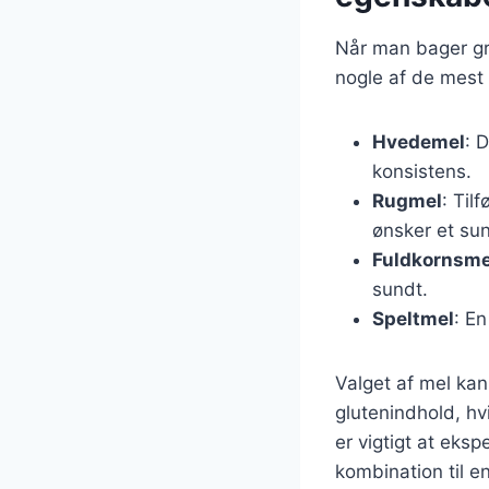
Når man bager gr
nogle af de mest
Hvedemel
: 
konsistens.
Rugmel
: Til
ønsker et sun
Fuldkornsme
sundt.
Speltmel
: E
Valget af mel ka
glutenindhold, hv
er vigtigt at eks
kombination til e