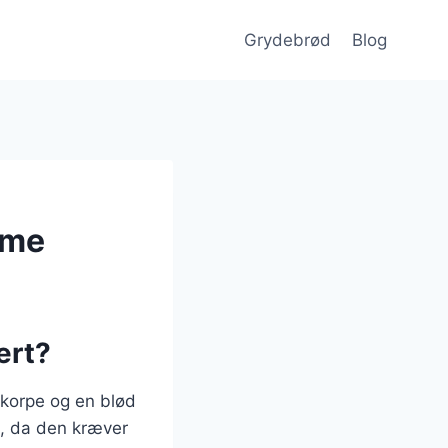
Grydebrød
Blog
mme
ært?
skorpe og en blød
, da den kræver