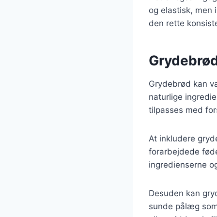
og elastisk, men 
den rette konsist
Grydebrød
Grydebrød kan væ
naturlige ingredie
tilpasses med for
At inkludere gry
forarbejdede fød
ingredienserne o
Desuden kan gryd
sunde pålæg som 