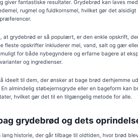
g giver fantastiske resultater. Grydebrød kan laves med 
emel, rugmel og fuldkornsmel, hvilket gør det alsidigt og
spræferencer.
l, at grydebrød er så populært, er den enkle opskrift, de
e fleste opskrifter inkluderer mel, vand, salt og gær ell
 muligt for både nybegyndere og erfarne bagere at ek
varianter og ingredienser.
 ideelt til dem, der ønsker at bage brød derhjemme ude
 En almindelig støbejernsgryde eller en bageform kan br
ter, hvilket gør det til en tilgængelig metode for alle.
 bag grydebrød og dets oprindels
ang historie, der går tilbage til oldtiden, hvor brød ble