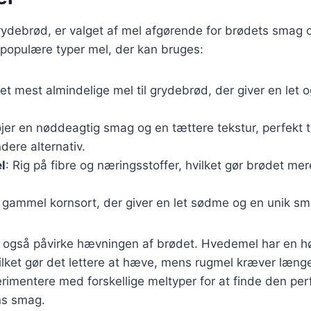
ydebrød, er valget af mel afgørende for brødets smag o
 populære typer mel, der kan bruges:
Det mest almindelige mel til grydebrød, der giver en let og
føjer en nøddeagtig smag og en tættere tekstur, perfekt t
dere alternativ.
l
: Rig på fibre og næringsstoffer, hvilket gør brødet m
n gammel kornsort, der giver en let sødme og en unik sm
n også påvirke hævningen af brødet. Hvedemel har en h
ilket gør det lettere at hæve, mens rugmel kræver læng
perimentere med forskellige meltyper for at finde den per
ns smag.