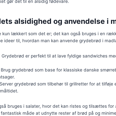
ket gør det til en alsidig fødevare.
ets alsidighed og anvendelse i 
 kun lækkert som det er; det kan også bruges i en rækk
gle ideer til, hvordan man kan anvende grydebrød i mad
: Grydebrød er perfekt til at lave fyldige sandwiches med
: Brug grydebrød som base for klassiske danske smørre
ntsager.
 Server grydebrød som tilbehør til grillretter for at tilføje
 måltidet.
å bruges i salater, hvor det kan ristes og tilsættes for 
n fantastisk måde at udnytte rester af brød på og minim