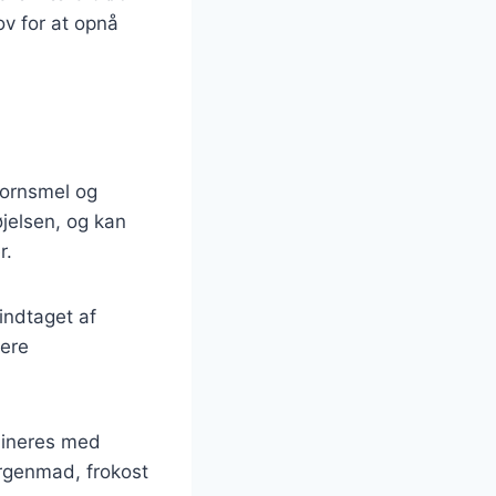
v for at opnå
kornsmel og
døjelsen, og kan
r.
indtaget af
lere
bineres med
orgenmad, frokost