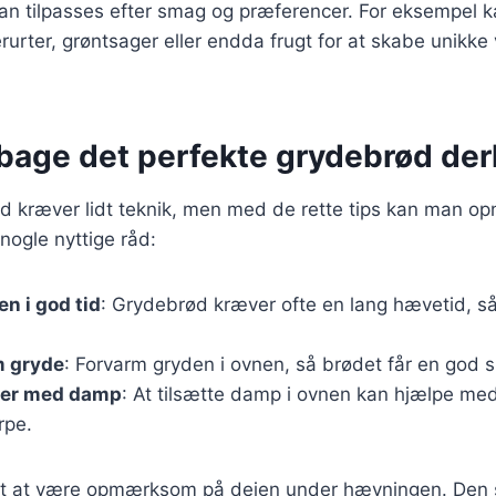
kan tilpasses efter smag og præferencer. For eksempel k
rurter, grøntsager eller endda frugt for at skabe unikke 
at bage det perfekte grydebrød d
d kræver lidt teknik, men med de rette tips kan man op
 nogle nyttige råd:
en i god tid
: Grydebrød kræver ofte en lang hævetid, s
m gryde
: Forvarm gryden i ovnen, så brødet får en god s
ter med damp
: At tilsætte damp i ovnen kan hjælpe me
rpe.
igt at være opmærksom på dejen under hævningen. Den 