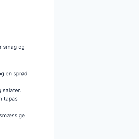
er smag og
 og en sprød
 salater.
en tapas-
edsmæssige