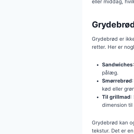
eller middag, hvil
Grydebrød
Grydebrød er ikke
retter. Her er no
Sandwiches
pålæg.
Smørrebrød
kød eller grø
Til grillmad
:
dimension til
Grydebrød kan ogs
tekstur. Det er e