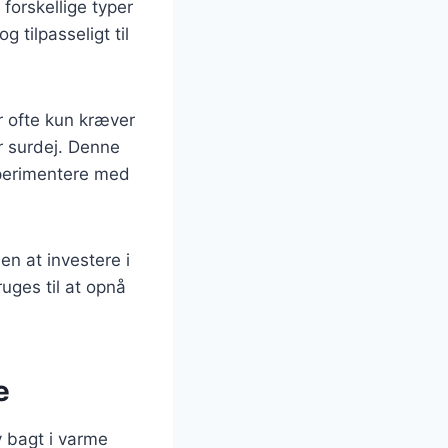
forskellige typer
 tilpasseligt til
r ofte kun kræver
er surdej. Denne
sperimentere med
n at investere i
uges til at opnå
e
v bagt i varme