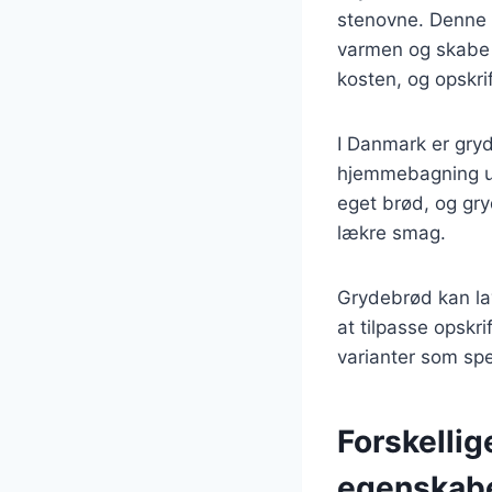
stenovne. Denne 
varmen og skabe e
kosten, og opskri
I Danmark er gryd
hjemmebagning u
eget brød, og gr
lækre smag.
Grydebrød kan lav
at tilpasse opskri
varianter som spe
Forskellig
egenskab