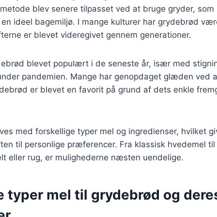
metode blev senere tilpasset ved at bruge gryder, som
n ideel bagemiljø. I mange kulturer har grydebrød være
fterne er blevet videregivet gennem generationer.
ebrød blevet populært i de seneste år, især med stigni
nder pandemien. Mange har genopdaget glæden ved a
ydebrød er blevet en favorit på grund af dets enkle fr
es med forskellige typer mel og ingredienser, hvilket gi
ften til personlige præferencer. Fra klassisk hvedemel ti
lt eller rug, er mulighederne næsten uendelige.
e typer mel til grydebrød og dere
er