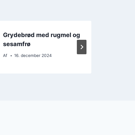
Grydebrød med rugmel og
Grydeb
sesamfrø
paprik
Af
16. december 2024
Af
23. 