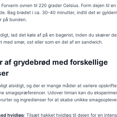
: Forvarm ovnen til 220 grader Celsius. Form dejen til e
de. Bag brødet i ca. 30-40 minutter, indtil det er gyldent
r på bunden.
digt, lad det køle af på en bagerist, inden du skærer det
eret med smør, ost eller som en del af en sandwich.
r af grydebrød med forskellige
ser
ligt alsidigt, og der er mange måder at variere opskrifte
 dine smagspræferencer. Udover timian kan du eksperim
erurter og ingredienser for at skabe unikke smagsoplevel
ed hvidløg
: Tilsæt hakket hvidløg til dejen for en inten