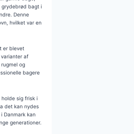
v grydebrød bagt i
indre. Denne
n, hvilket var en
 er blevet
varianter af
 rugmel og
essionelle bagere
holde sig frisk i
 da det kan nydes
d i Danmark kan
nge generationer.