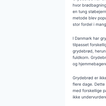
hvor brødbagning 
en tung støbejern
metode blev popul
stor fordel i man
I Danmark har gry
tilpasset forskel
grydebrød, herun
fuldkorn. Grydebr
og hjemmebager
Grydebrød er ikke
flere dage. Dette 
med forskellige p
ikke undervurdere