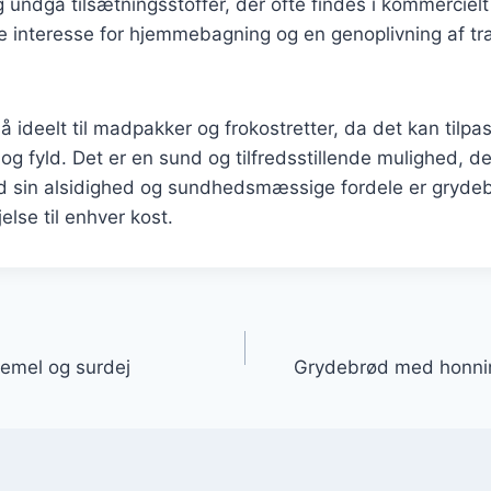
 undgå tilsætningsstoffer, der ofte findes i kommercielt
nde interesse for hjemmebagning og en genoplivning af tra
 ideelt til madpakker og frokostretter, da det kan tilp
 og fyld. Det er en sund og tilfredsstillende mulighed, d
ed sin alsidighed og sundhedsmæssige fordele er gryde
jelse til enhver kost.
gation
emel og surdej
Grydebrød med honni