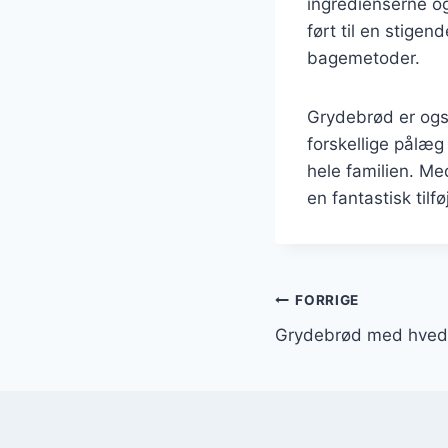
ingredienserne og
ført til en stige
bagemetoder.
Grydebrød er også
forskellige pålæg
hele familien. M
en fantastisk tilfø
Indlægsnavi
FORRIGE
Grydebrød med hved