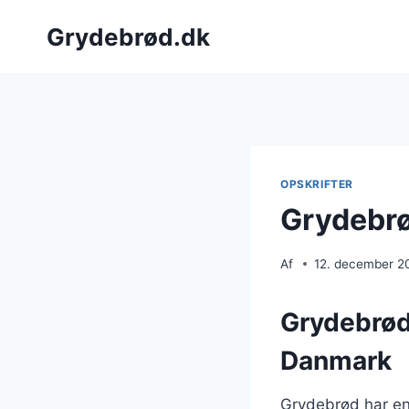
Fortsæt
Grydebrød.dk
til
indhold
OPSKRIFTER
Grydebrø
Af
12. december 2
Grydebrøde
Danmark
Grydebrød har en 