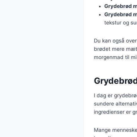
Grydebrød m
Grydebrød m
tekstur og s
Du kan også overv
brødet mere mætte
morgenmad til mi
Grydebrød
I dag er grydebr
sundere alternativ
ingredienser er g
Mange mennesker 