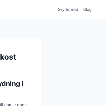
Grydebrød
Blog
okost
ydning i
til gamle dage,