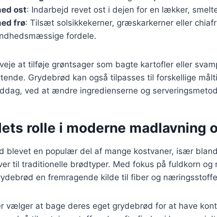
ed ost
: Indarbejd revet ost i dejen for en lækker, smelte
ed frø
: Tilsæt solsikkekerner, græskarkerner eller chiafr
undhedsmæssige fordele.
eje at tilføje grøntsager som bagte kartofler eller svam
nde. Grydebrød kan også tilpasses til forskellige målti
ddag, ved at ændre ingredienserne og serveringsmetod
ets rolle i moderne madlavning o
ød blevet en populær del af mange kostvaner, især blan
er til traditionelle brødtyper. Med fokus på fuldkorn og 
rydebrød en fremragende kilde til fiber og næringsstoffe
vælger at bage deres eget grydebrød for at have kont