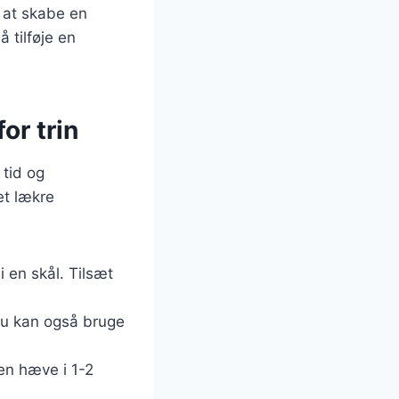
r at skabe en
å tilføje en
or trin
 tid og
et lækre
i en skål. Tilsæt
. Du kan også bruge
en hæve i 1-2