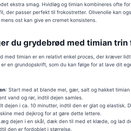
rødet ekstra smag. Hvidløg og timian kombineres ofte fo
, der passer perfekt til frokostretter. Olivenolie kan ogs
, mens ost kan give en cremet konsistens.
r du grydebrød med timian trin f
 med timian er en relativt enkel proces, der kræver lidt
er en grundopskrift, som du kan følge for at lave dit eg
jen
: Start med at blande mel, gær, salt og hakket timian 
ent vand og rør, indtil dejen samles.
lt dejen i ca. 10 minutter, indtil den er glat og elastisk
kine med dejkrog for at gøre dette lettere.
Læg dejen i en skål, dæk den til med et klæde, og lad d
ndtil den er fordoblet i størrelse.