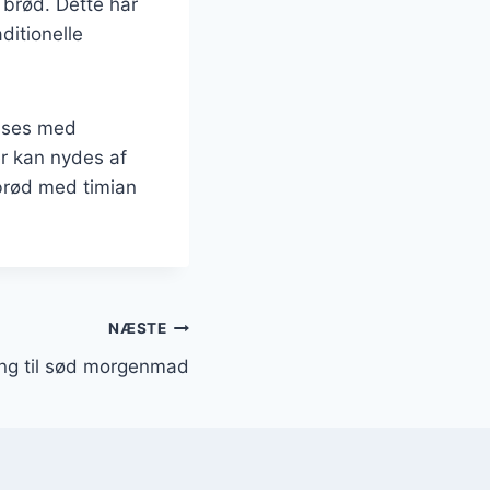
 brød. Dette har
ditionelle
asses med
er kan nydes af
brød med timian
NÆSTE
ng til sød morgenmad