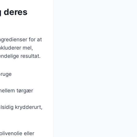
g deres
gredienser for at
kluderer mel,
endelige resultat.
bruge
 mellem tørgær
alsidig krydderurt,
ivenolie eller