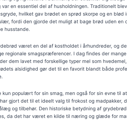
var en essentiel del af husholdningen. Traditionelt ble
sgryde, hvilket gav brødet en sprød skorpe og en blød 
ær, fordi den gjorde det muligt at bage brød uden en ov
ge husstande.
debrød været en del af kostholdet i århundreder, og det
lige regionale smagspræferencer. I dag findes der mange 
der dem lavet med forskellige typer mel som hvedemel,
ødets alsidighed gør det til en favorit blandt både prof
e.
 kun populært for sin smag, men også for sin evne til at 
har gjort det til et ideelt valg til frokost og madpakker,
ålæg og tilbehør. Den historiske betydning af grydebrø
s, da det har været en kilde til næring og glæde for ma