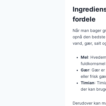
Ingredien
fordele
Når man bager gry
opnå den bedste 
vand, gær, salt og
Mel
: Hvedem
fuldkornsmel 
Gær
: Gær er
eller frisk gæ
Timian
: Timi
der kan bruge
Derudover kan man