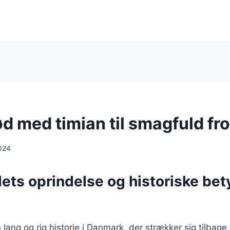
d med timian til smagfuld fr
024
ts oprindelse og historiske bet
lang og rig historie i Danmark, der strækker sig tilbage 