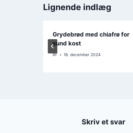
Lignende indlæg
 og
Grydebrød med chiafrø for
n
sund kost
Af
18. december 2024
Skriv et svar