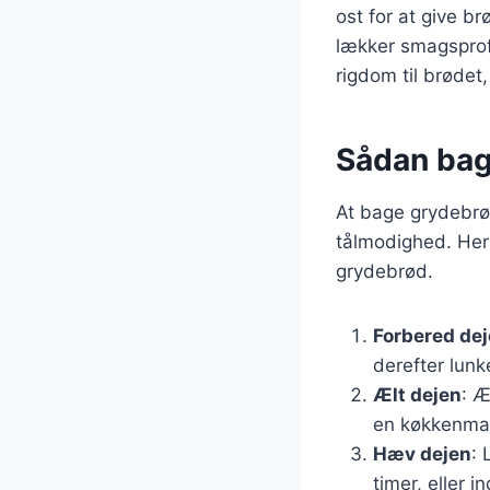
ost for at give b
lækker smagsprofil
rigdom til brødet
Sådan bage
At bage grydebrød
tålmodighed. Her 
grydebrød.
Forbered de
derefter lunk
Ælt dejen
: Æ
en køkkenmas
Hæv dejen
: 
timer, eller i