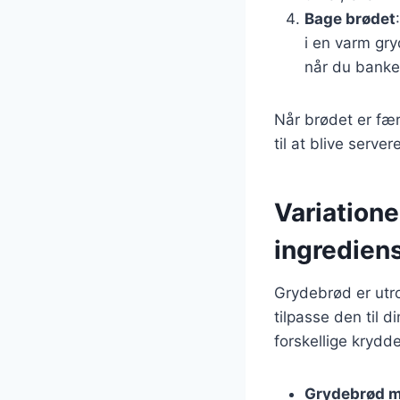
Bage brødet
i en varm gry
når du banke
Når brødet er fær
til at blive serv
Variatione
ingredien
Grydebrød er utro
tilpasse den til
forskellige krydd
Grydebrød m