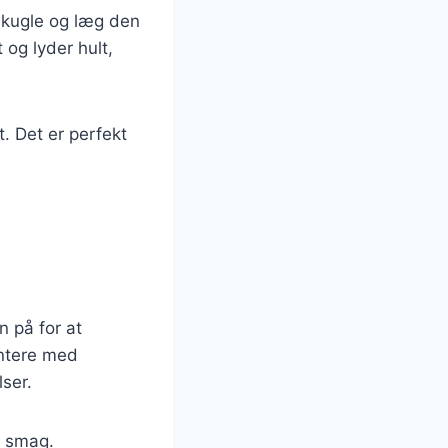
n kugle og læg den
 og lyder hult,
. Det er perfekt
n på for at
entere med
ser.
s smag.