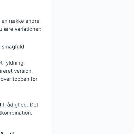
d en række andre
lære variationer:
ra smagfuld
t fyldning.
reret version.
 over toppen før
til rådighed. Det
tkombination.