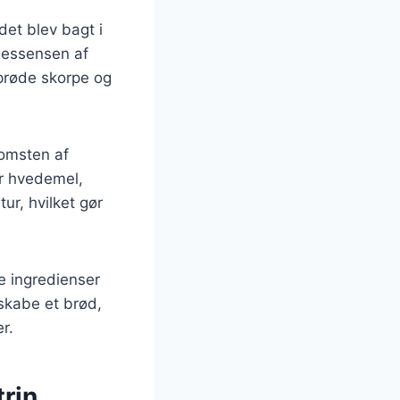
det blev bagt i
 essensen af
sprøde skorpe og
komsten af
er hvedemel,
ur, hvilket gør
e ingredienser
 skabe et brød,
r.
trin