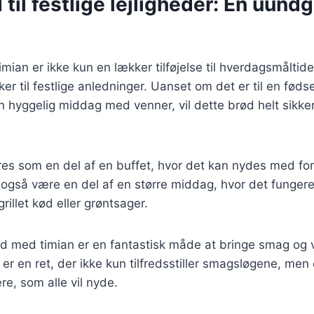
til festlige lejligheder: En uundg
ian er ikke kun en lækker tilføjelse til hverdagsmåltid
ker til festlige anledninger. Uanset om det er til en føds
 en hyggelig middag med venner, vil dette brød helt sikk
es som en del af en buffet, hvor det kan nydes med for
også være en del af en større middag, hvor det fungerer
illet kød eller grøntsager.
 med timian er en fantastisk måde at bringe smag og va
t er en ret, der ikke kun tilfredsstiller smagsløgene, me
e, som alle vil nyde.