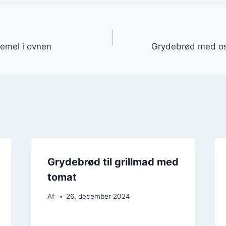
gation
emel i ovnen
Grydebrød med ost
Grydebrød til grillmad med
tomat
Af
26. december 2024