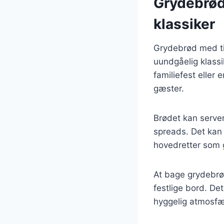
Grydebrød 
klassiker
Grydebrød med tim
uundgåelig klassi
familiefest eller
gæster.
Brødet kan server
spreads. Det kan 
hovedretter som gr
At bage grydebrød
festlige bord. De
hyggelig atmosfær