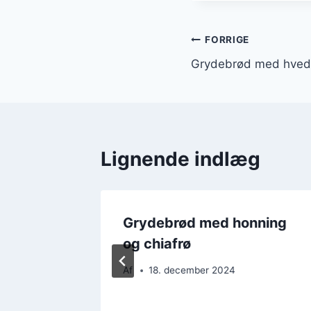
Indlægsnavi
FORRIGE
Grydebrød med hved
Lignende indlæg
kos og
Grydebrød med honning
og chiafrø
Af
18. december 2024