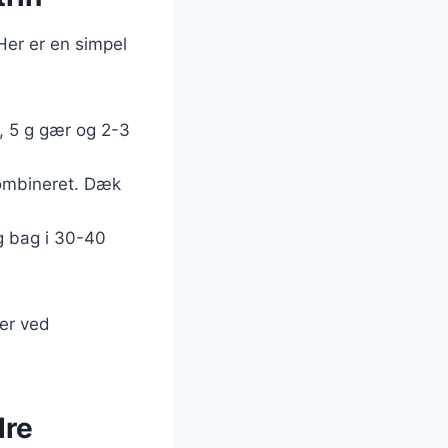
Her er en simpel
, 5 g gær og 2-3
 kombineret. Dæk
g bag i 30-40
ler ved
dre