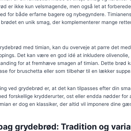
brød er ikke kun velsmagende, men også let at forberede,
ighed for både erfarne bagere og nybegyndere. Timianen
brødet en unik smag, der komplementerer mange retter, 
rydebrød med timian, kan du overveje at parre det med 
ppings. Det kan være en god idé at inkludere olivenolie,
landing for at fremhæve smagen af timian. Dette brød 
se for bruschetta eller som tilbehør til en lækker suppe
ing ved grydebrød er, at det kan tilpasses efter din sm
d forskellige krydderurter, ost eller endda nødder for
imian er dog en klassiker, der altid vil imponere dine gæs
bag grydebrød: Tradition og varia