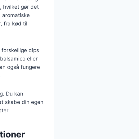
 hvilket gør det
s aromatiske
fra kød til
forskellige dips
 balsamico eller
kan også fungere
.
ag. Du kan
 at skabe din egen
ter.
tioner