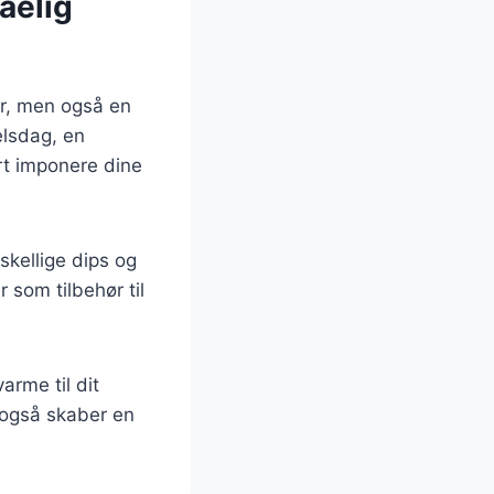
åelig
er, men også en
elsdag, en
ert imponere dine
skellige dips og
 som tilbehør til
rme til dit
n også skaber en