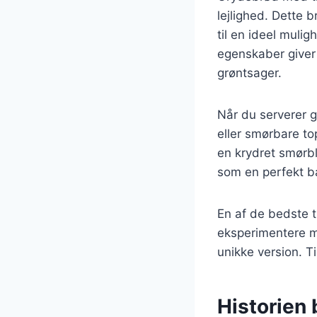
lejlighed. Dette 
til en ideel mul
egenskaber giver 
grøntsager.
Når du serverer g
eller smørbare to
en krydret smørb
som en perfekt ba
En af de bedste t
eksperimentere me
unikke version. T
Historien 