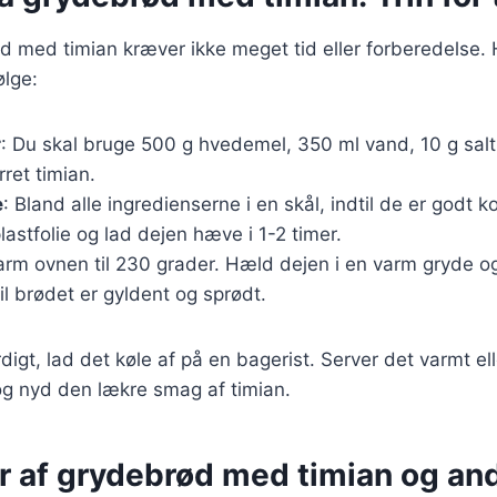
 med timian kræver ikke meget tid eller forberedelse. 
ølge:
r
: Du skal bruge 500 g hvedemel, 350 ml vand, 10 g salt
rret timian.
e
: Bland alle ingredienserne i en skål, indtil de er godt
astfolie og lad dejen hæve i 1-2 timer.
varm ovnen til 230 grader. Hæld dejen i en varm gryde o
til brødet er gyldent og sprødt.
digt, lad det køle af på en bagerist. Server det varmt el
og nyd den lækre smag af timian.
er af grydebrød med timian og an