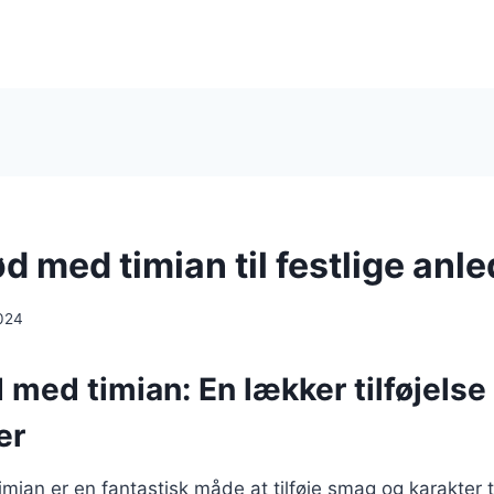
 med timian til festlige anl
024
med timian: En lækker tilføjelse t
er
ian er en fantastisk måde at tilføje smag og karakter ti