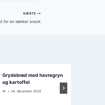
NÆSTE
 for en lækker snack
Grydebrød med havregryn
Grydeb
og kartoffel
og ing
Af
24. december 2024
Af
5. d