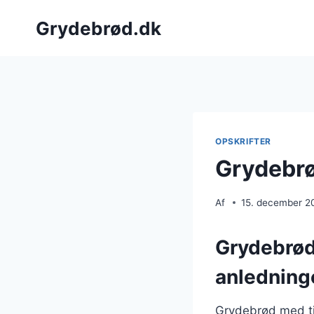
Fortsæt
Grydebrød.dk
til
indhold
OPSKRIFTER
Grydebrød
Af
15. december 2
Grydebrød 
anledning
Grydebrød med tim