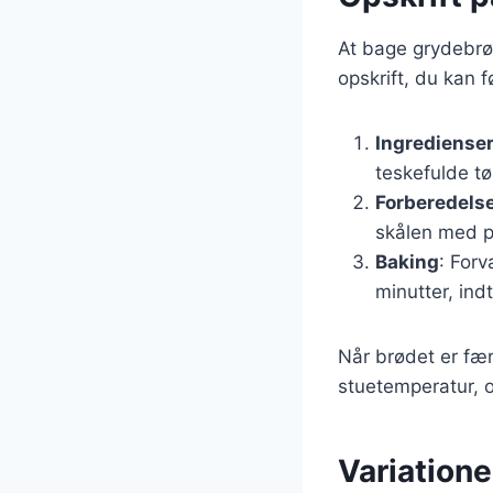
At bage grydebrød
opskrift, du kan f
Ingrediense
teskefulde tø
Forberedels
skålen med pl
Baking
: For
minutter, ind
Når brødet er fær
stuetemperatur, 
Variation