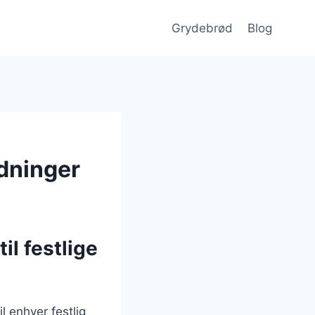
Grydebrød
Blog
edninger
il festlige
l enhver festlig