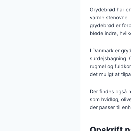
Grydebrød har en l
varme stenovne. D
grydebrød er forb
bløde indre, hvilk
I Danmark er gry
surdejsbagning. 
rugmel og fuldkor
det muligt at tilp
Der findes også m
som hvidløg, oliv
der passer til enh
Opskrift p