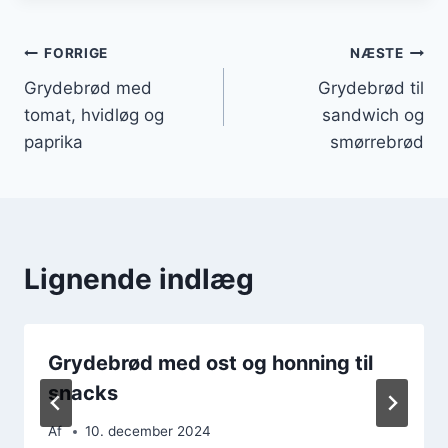
Indlægsnavigation
FORRIGE
NÆSTE
Grydebrød med
Grydebrød til
tomat, hvidløg og
sandwich og
paprika
smørrebrød
Lignende indlæg
Grydebrød med ost og honning til
snacks
Af
10. december 2024