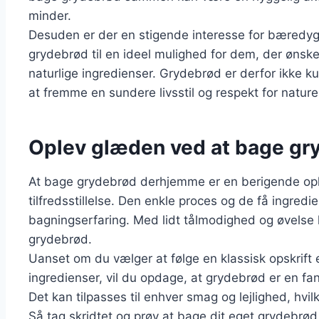
minder.
Desuden er der en stigende interesse for bæredygt
grydebrød til en ideel mulighed for dem, der ønsk
naturlige ingredienser. Grydebrød er derfor ikke 
at fremme en sundere livsstil og respekt for nature
Oplev glæden ved at bage g
At bage grydebrød derhjemme er en berigende opl
tilfredsstillelse. Den enkle proces og de få ingredie
bagningserfaring. Med lidt tålmodighed og øvelse
grydebrød.
Uanset om du vælger at følge en klassisk opskrift 
ingredienser, vil du opdage, at grydebrød er en f
Det kan tilpasses til enhver smag og lejlighed, hvil
Så tag skridtet og prøv at bage dit eget grydebrø