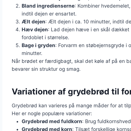
Bland ingredienserne
: Kombiner hvedemelet, v
indtil dejen er ensartet.
Ælt dejen
: Ælt dejen i ca. 10 minutter, indtil d
Hæv dejen
: Lad dejen hæve i en skål dækket m
fordoblet i størrelse.
Bage i gryden
: Forvarm en støbejernsgryde i 
minutter.
Når brødet er færdigbagt, skal det køle af på en ba
bevarer sin struktur og smag.
Variationer af grydebrød til 
Grydebrød kan varieres på mange måder for at tilp
Her er nogle populære variationer:
Grydebrød med fuldkorn
: Brug fuldkornshve
Grydebrød med korn
: Tilsæt forskellige korns