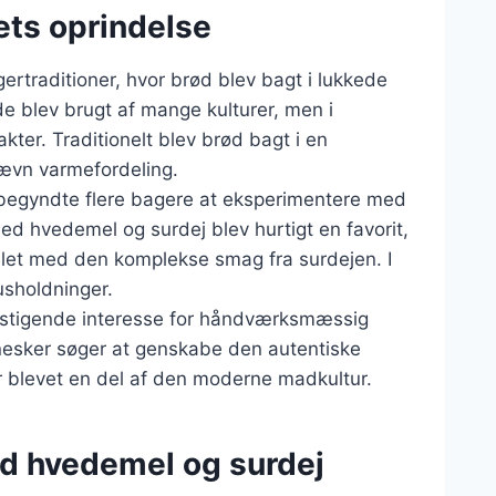
ets oprindelse
ertraditioner, hvor brød blev bagt i lukkede
e blev brugt af mange kulturer, men i
ter. Traditionelt blev brød bagt i en
 jævn varmefordeling.
 begyndte flere bagere at eksperimentere med
med hvedemel og surdej blev hurtigt en favorit,
let med den komplekse smag fra surdejen. I
sholdninger.
n stigende interesse for håndværksmæssig
sker søger at genskabe den autentiske
r blevet en del af den moderne madkultur.
ed hvedemel og surdej