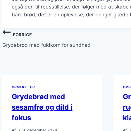
også den tilfredsstillelse, der følger med at ska
bare brød; det er en oplevelse, der bringer glæde 
Indlægsnavigation
FORRIGE
Grydebrød med fuldkorn for sundhed
OPSKRIFTER
OPS
Grydebrød med
G
sesamfrø og dild i
ru
fokus
kl
Af
8. december 2024
Af