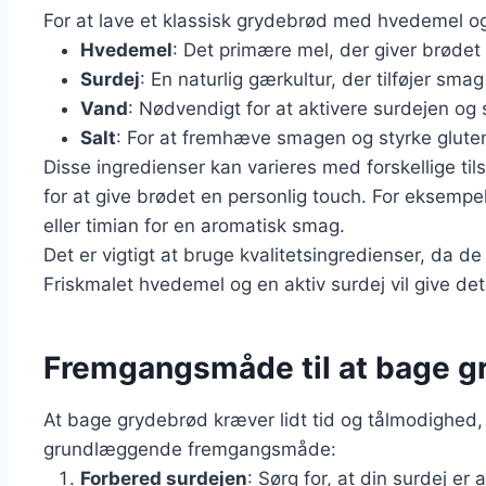
For at lave et klassisk grydebrød med hvedemel og
Hvedemel
: Det primære mel, der giver brødet e
Surdej
: En naturlig gærkultur, der tilføjer s
Vand
: Nødvendigt for at aktivere surdejen og
Salt
: For at fremhæve smagen og styrke glute
Disse ingredienser kan varieres med forskellige til
for at give brødet en personlig touch. For eksempel
eller timian for en aromatisk smag.
Det er vigtigt at bruge kvalitetsingredienser, da de
Friskmalet hvedemel og en aktiv surdej vil give det
Fremgangsmåde til at bage g
At bage grydebrød kræver lidt tid og tålmodighed, 
grundlæggende fremgangsmåde:
Forbered surdejen
: Sørg for, at din surdej e