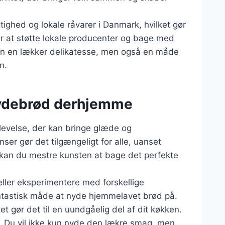
ighed og lokale råvarer i Danmark, hvilket gør
er at støtte lokale producenter og bage med
kun en lækker delikatesse, men også en måde
n.
rydebrød derhjemme
evelse, der kan bringe glæde og
nser gør det tilgængeligt for alle, uanset
 kan du mestre kunsten at bage det perfekte
eller eksperimentere med forskellige
antastisk måde at nyde hjemmelavet brød på.
ket gør det til en uundgåelig del af dit køkken.
d. Du vil ikke kun nyde den lækre smag, men