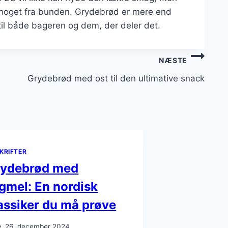
be noget fra bunden. Grydebrød er mere end
til både bageren og dem, der deler det.
NÆSTE
Grydebrød med ost til den ultimative snack
KRIFTER
rydebrød med
gmel: En nordisk
assiker du må prøve
26. december 2024