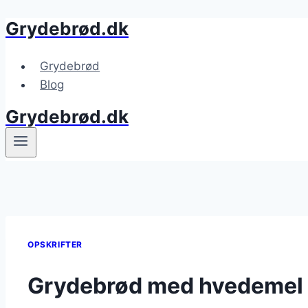
Grydebrød.dk
Fortsæt
til
indhold
Grydebrød
Blog
Grydebrød.dk
OPSKRIFTER
Grydebrød med hvedemel 