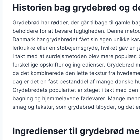
Historien bag grydebrød og d
Grydebrød har rødder, der går tilbage til gamle bag
beholdere for at bevare fugtigheden. Denne metod
Danmark har grydebrødet fået sin egen unikke karak
lerkrukke eller en støbejernsgryde, hvilket gav en
I takt med at surdejsmetoden blev mere populær,
forskellige opskrifter og ingredienser. Grydebrød 
da det kombinerede den lette tekstur fra hvedeme
dag er det en fast bestanddel af mange danske hu
Grydebrødets popularitet er steget i takt med de
bagning og hjemmelavede fødevarer. Mange menne
smag og tekstur, som grydebrød tilbyder, og det e
Ingredienser til grydebrød m