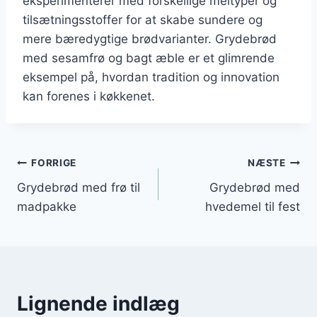
eksperimenterer med forskellige meltyper og
tilsætningsstoffer for at skabe sundere og
mere bæredygtige brødvarianter. Grydebrød
med sesamfrø og bagt æble er et glimrende
eksempel på, hvordan tradition og innovation
kan forenes i køkkenet.
Indlægsnavigation
FORRIGE
NÆSTE
Grydebrød med frø til
Grydebrød med
madpakke
hvedemel til fest
Lignende indlæg