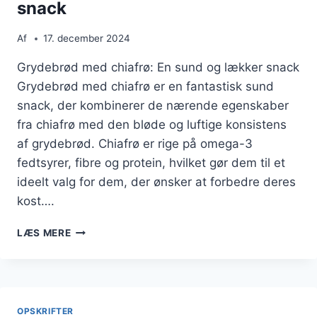
snack
Af
17. december 2024
Grydebrød med chiafrø: En sund og lækker snack
Grydebrød med chiafrø er en fantastisk sund
snack, der kombinerer de nærende egenskaber
fra chiafrø med den bløde og luftige konsistens
af grydebrød. Chiafrø er rige på omega-3
fedtsyrer, fibre og protein, hvilket gør dem til et
ideelt valg for dem, der ønsker at forbedre deres
kost….
GRYDEBRØD
LÆS MERE
MED
CHIAFRØ
TIL
SUND
SNACK
OPSKRIFTER