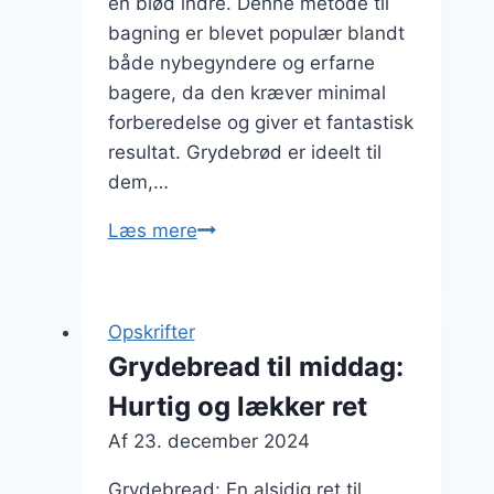
en blød indre. Denne metode til
bagning er blevet populær blandt
både nybegyndere og erfarne
bagere, da den kræver minimal
forberedelse og giver et fantastisk
resultat. Grydebrød er ideelt til
dem,…
Grydebrød
Læs mere
opskrift
til
begyndere
Opskrifter
Grydebread til middag:
Hurtig og lækker ret
Af
23. december 2024
Grydebread: En alsidig ret til