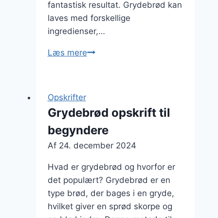
fantastisk resultat. Grydebrød kan
laves med forskellige
ingredienser,…
Grydebrød
Læs mere
med
kartoffel
der
Opskrifter
gør
Grydebrød opskrift til
det
begyndere
blødt
og
Af
24. december 2024
lækkert
Hvad er grydebrød og hvorfor er
det populært? Grydebrød er en
type brød, der bages i en gryde,
hvilket giver en sprød skorpe og