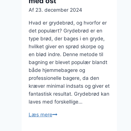
med ost
Af
23. december 2024
Hvad er grydebrød, og hvorfor er
det populært? Grydebrød er en
type brød, der bages i en gryde,
hvilket giver en sprød skorpe og
en blød indre. Denne metode til
bagning er blevet populær blandt
både hjemmebagere og
professionelle bagere, da den
kræver minimal indsats og giver et
fantastisk resultat. Grydebrød kan
laves med forskellige…
Grydebrød
Læs mere
til
sandwich