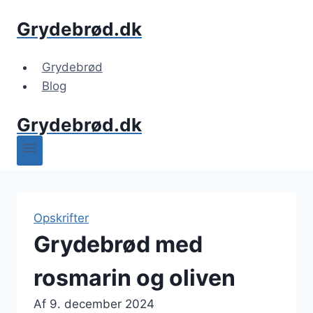
Fortsæt
Grydebrød.dk
til
indhold
Grydebrød
Blog
Grydebrød.dk
Opskrifter
Grydebrød med
rosmarin og oliven
Af
9. december 2024