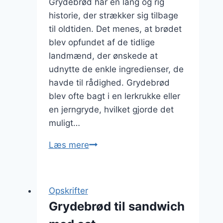
Grydebrød har en lang og rig
historie, der strækker sig tilbage
til oldtiden. Det menes, at brødet
blev opfundet af de tidlige
landmænd, der ønskede at
udnytte de enkle ingredienser, de
havde til rådighed. Grydebrød
blev ofte bagt i en lerkrukke eller
en jerngryde, hvilket gjorde det
muligt…
Grydebrød
Læs mere
med
oliven
for
Opskrifter
middelhavsmagi
Grydebrød til sandwich