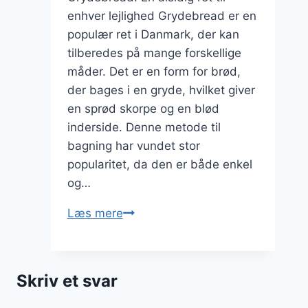
enhver lejlighed Grydebread er en
populær ret i Danmark, der kan
tilberedes på mange forskellige
måder. Det er en form for brød,
der bages i en gryde, hvilket giver
en sprød skorpe og en blød
inderside. Denne metode til
bagning har vundet stor
popularitet, da den er både enkel
og…
Grydebread
Læs mere
til
middag:
Hurtig
Skriv et svar
og
lækker