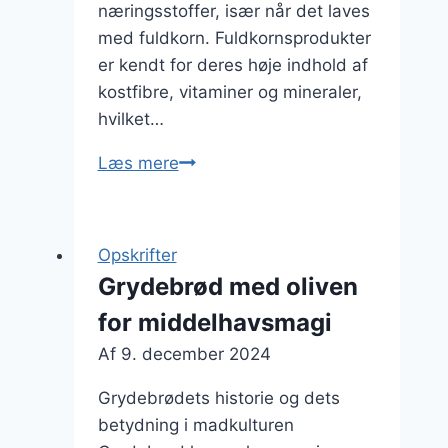
næringsstoffer, især når det laves
med fuldkorn. Fuldkornsprodukter
er kendt for deres høje indhold af
kostfibre, vitaminer og mineraler,
hvilket…
Grydebrød
Læs mere
med
fuldkorn
til
Opskrifter
sundhedsfreaks
Grydebrød med oliven
for middelhavsmagi
Af
9. december 2024
Grydebrødets historie og dets
betydning i madkulturen