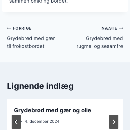
sammen omkring bordet.
Indlægsnavigation
FORRIGE
NÆSTE
Grydebrød med gær
Grydebrød med
til frokostbordet
rugmel og sesamfrø
Lignende indlæg
Grydebrød med gær og olie
Af
4. december 2024