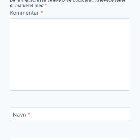
Din e-mailadresse vil ikke blive publiceret.
Krævede felter
er markeret med
*
Kommentar
*
Navn
*