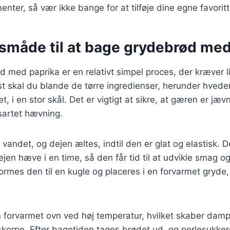
nter, så vær ikke bange for at tilføje dine egne favoritt
måde til at bage grydebrød med
 med paprika er en relativt simpel proces, der kræver li
st skal du blande de tørre ingredienser, herunder hved
t, i en stor skål. Det er vigtigt at sikre, at gæren er jævn
nsartet hævning.
s vandet, og dejen æltes, indtil den er glat og elastisk.
jen hæve i en time, så den får tid til at udvikle smag og
ormes den til en kugle og placeres i en forvarmet gryde
 forvarmet ovn ved høj temperatur, hvilket skaber damp
korpe. Efter bagetiden tages brødet ud, og perlesukker