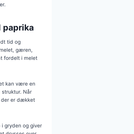
er.
 paprika
dt tid og
emelet, gæren,
t fordelt i melet
 Det kan være en
 struktur. Når
, der er dækket
 i gryden og giver
et drysses over