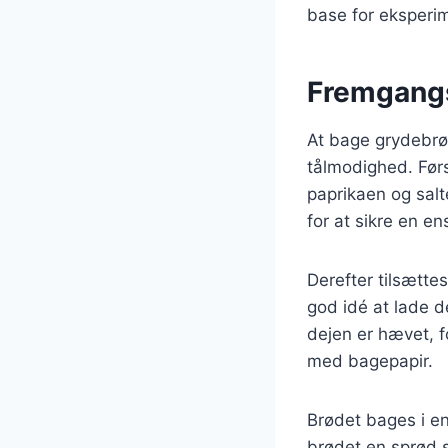
base for eksperime
Fremgangs
At bage grydebrød
tålmodighed. Før
paprikaen og salte
for at sikre en e
Derefter tilsætte
god idé at lade de
dejen er hævet, f
med bagepapir.
Brødet bages i en
brødet en sprød s