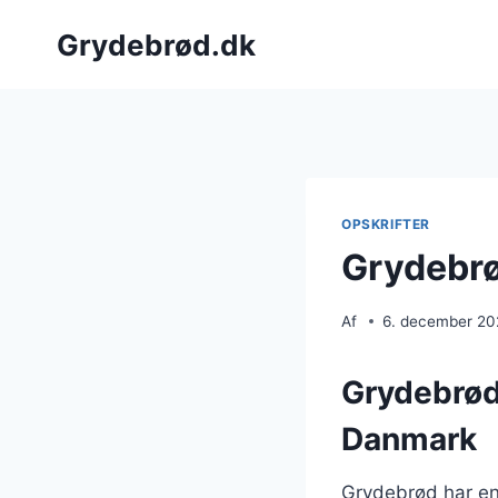
Fortsæt
Grydebrød.dk
til
indhold
OPSKRIFTER
Grydebrø
Af
6. december 2
Grydebrøde
Danmark
Grydebrød har en 