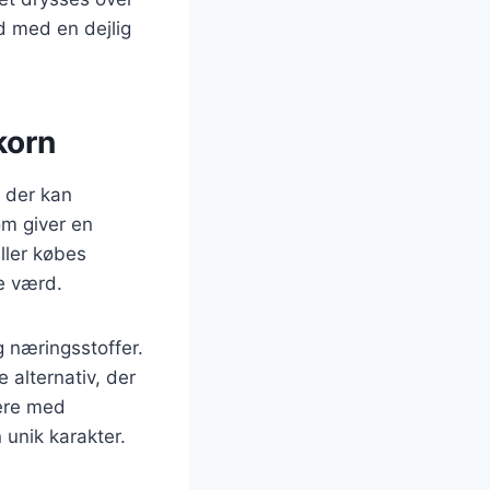
ød med en dejlig
korn
, der kan
om giver en
ller købes
le værd.
g næringsstoffer.
 alternativ, der
ere med
 unik karakter.