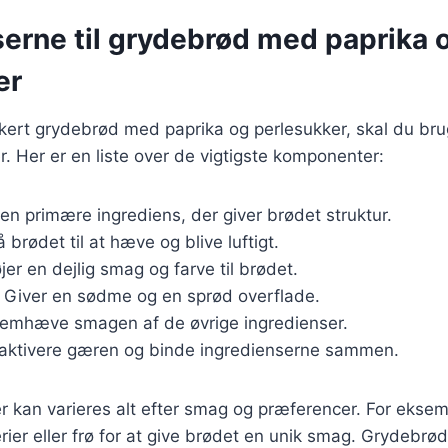
serne til grydebrød med paprika 
er
kkert grydebrød med paprika og perlesukker, skal du br
r. Her er en liste over de vigtigste komponenter:
Den primære ingrediens, der giver brødet struktur.
få brødet til at hæve og blive luftigt.
føjer en dejlig smag og farve til brødet.
: Giver en sødme og en sprød overflade.
 fremhæve smagen af de øvrige ingredienser.
t aktivere gæren og binde ingredienserne sammen.
r kan varieres alt efter smag og præferencer. For eksemp
rier eller frø for at give brødet en unik smag. Grydebrød