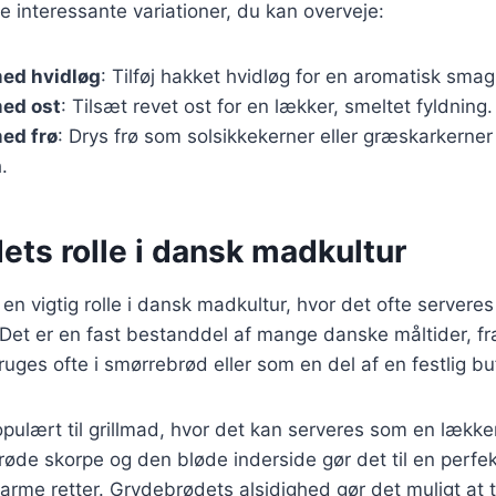
e interessante variationer, du kan overveje:
ed hvidløg
: Tilføj hakket hvidløg for en aromatisk smag
ed ost
: Tilsæt revet ost for en lækker, smeltet fyldning.
ed frø
: Drys frø som solsikkekerner eller græskarkerner
.
ets rolle i dansk madkultur
en vigtig rolle i dansk madkultur, hvor det ofte serveres 
r. Det er en fast bestanddel af mange danske måltider, f
uges ofte i smørrebrød eller som en del af en festlig bu
pulært til grillmad, hvor det kan serveres som en lækker 
røde skorpe og den bløde inderside gør det til en perfekt
arme retter. Grydebrødets alsidighed gør det muligt at ti