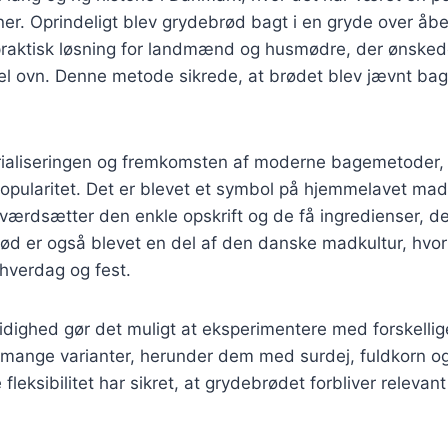
r. Oprindeligt blev grydebrød bagt i en gryde over åben
n praktisk løsning for landmænd og husmødre, der ønske
el ovn. Denne metode sikrede, at brødet blev jævnt bag
trialiseringen og fremkomsten af moderne bagemetoder,
popularitet. Det er blevet et symbol på hjemmelavet ma
ærdsætter den enkle opskrift og de få ingredienser, de
ød er også blevet en del af den danske madkultur, hvor
 hverdag og fest.
dighed gør det muligt at eksperimentere med forskellig
til mange varianter, herunder dem med surdej, fuldkorn og
fleksibilitet har sikret, at grydebrødet forbliver relevan