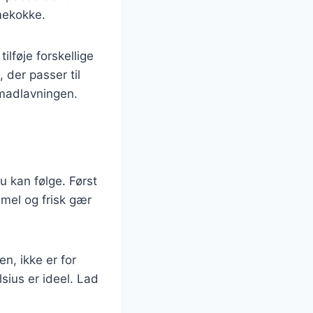
mmekokke.
lføje forskellige
 der passer til
 madlavningen.
du kan følge. Først
smel og frisk gær
en, ikke er for
ius er ideel. Lad