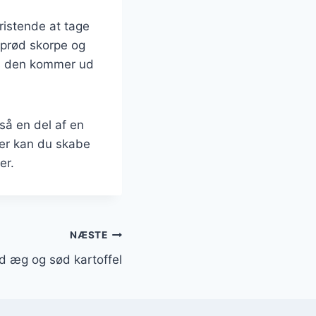
fristende at tage
 sprød skorpe og
vis den kommer ud
så en del af en
ker kan du skabe
er.
NÆSTE
 æg og sød kartoffel