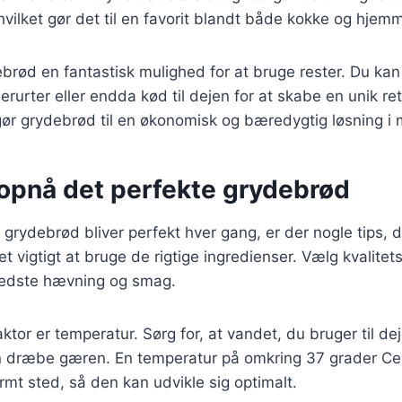
 hvilket gør det til en favorit blandt både kokke og hje
rød en fantastisk mulighed for at bruge rester. Du kan ti
rurter eller endda kød til dejen for at skabe en unik ret,
gør grydebrød til en økonomisk og bæredygtig løsning i
t opnå det perfekte grydebrød
it grydebrød bliver perfekt hver gang, er der nogle tips, 
t vigtigt at bruge de rigtige ingredienser. Vælg kvalitet
 bedste hævning og smag.
ktor er temperatur. Sørg for, at vandet, du bruger til dej
n dræbe gæren. En temperatur på omkring 37 grader Cels
mt sted, så den kan udvikle sig optimalt.