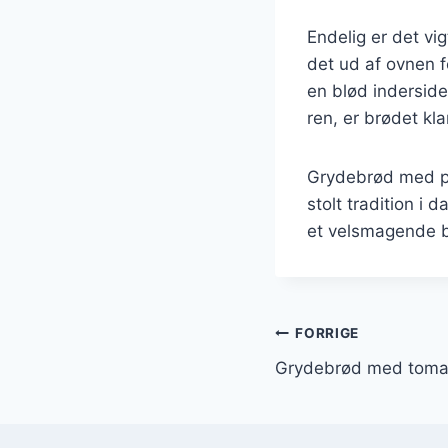
Endelig er det vig
det ud af ovnen fo
en blød inderside
ren, er brødet klar
Grydebrød med pa
stolt tradition i
et velsmagende br
Indlægsnavi
FORRIGE
Grydebrød med tomat