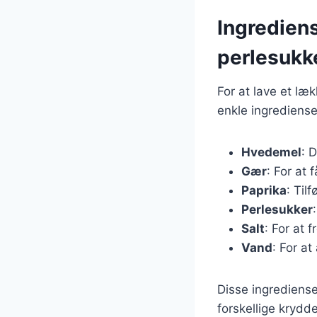
Ingredien
perlesukk
For at lave et læ
enkle ingrediense
Hvedemel
: 
Gær
: For at 
Paprika
: Til
Perlesukker
Salt
: For at
Vand
: For a
Disse ingrediense
forskellige krydde