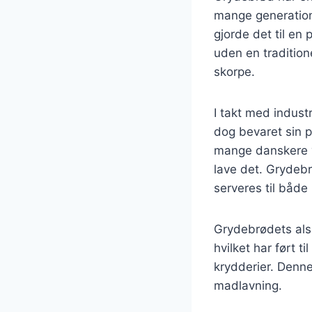
mange generatione
gjorde det til e
uden en tradition
skorpe.
I takt med indus
dog bevaret sin 
mange danskere v
lave det. Grydebr
serveres til både
Grydebrødets alsi
hvilket har ført 
krydderier. Denne 
madlavning.