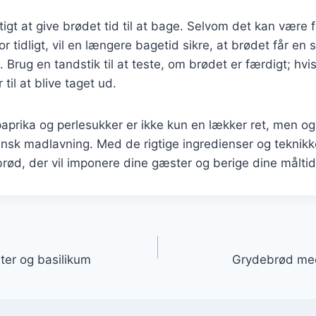
tigt at give brødet tid til at bage. Selvom det kan være 
r tidligt, vil en længere bagetid sikre, at brødet får en
. Brug en tandstik til at teste, om brødet er færdigt; h
 til at blive taget ud.
prika og perlesukker er ikke kun en lækker ret, men og
 dansk madlavning. Med de rigtige ingredienser og teknik
ød, der vil imponere dine gæster og berige dine måltid
gation
er og basilikum
Grydebrød med