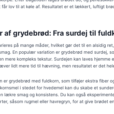
får lov til at køle af. Resultatet er et lækkert, luftigt br
r af grydebrød: Fra surdej til fuld
ieres på mange måder, hvilket gør det til en alsidig ret
 smag. En populær variation er grydebrød med surdej, s
n mere kompleks tekstur. Surdejen kan laves hjemme e
æver lidt mere tid til hævning, men resultatet er det he
n er grydebrød med fuldkorn, som tilføjer ekstra fiber o
kornsmel i stedet for hvedemel kan du skabe et sundere
en lækre smag og konsistens. Du kan også eksperiment
rter, såsom rugmel eller havregryn, for at give brødet en