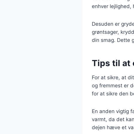
enhver lejlighed,
Desuden er grydeb
grøntsager, krydde
din smag. Dette 
Tips til a
For at sikre, at d
og fremmest er de
for at sikre den
En anden vigtig fa
varmt, da det ka
dejen hæve et var