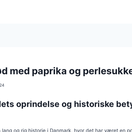
d med paprika og perlesukk
024
ts oprindelse og historiske bet
lang og rig historie i Danmark, hvor det har været en p