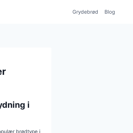
Grydebrød
Blog
er
ydning i
opulær brødtype i