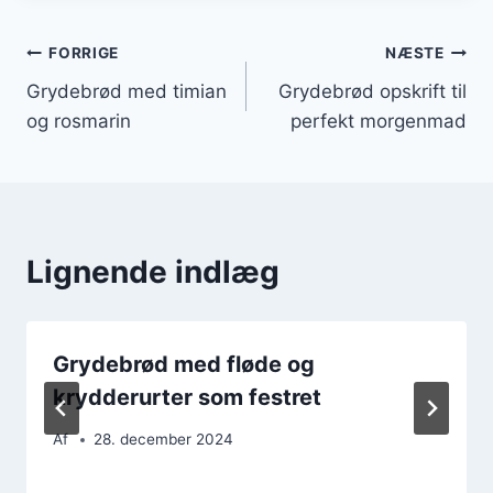
Indlægsnavigation
FORRIGE
NÆSTE
Grydebrød med timian
Grydebrød opskrift til
og rosmarin
perfekt morgenmad
Lignende indlæg
Grydebrød med fløde og
krydderurter som festret
Af
28. december 2024