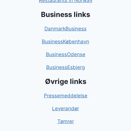
Restaurants in Norway
Business links
DanmarkBusiness
BusinessKøbenhavn
BusinessOdense
BusinessEsbjerg
Øvrige links
Pressemeddelelse
Leverandør
Tømrer