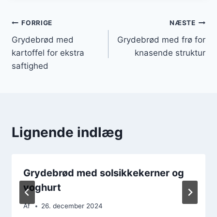
Indlægsnavigation
FORRIGE
NÆSTE
Grydebrød med
Grydebrød med frø for
kartoffel for ekstra
knasende struktur
saftighed
Lignende indlæg
Grydebrød med solsikkekerner og
yoghurt
Af
26. december 2024