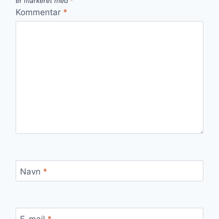
er markeret med
*
Kommentar
*
Navn
*
E-mail
*