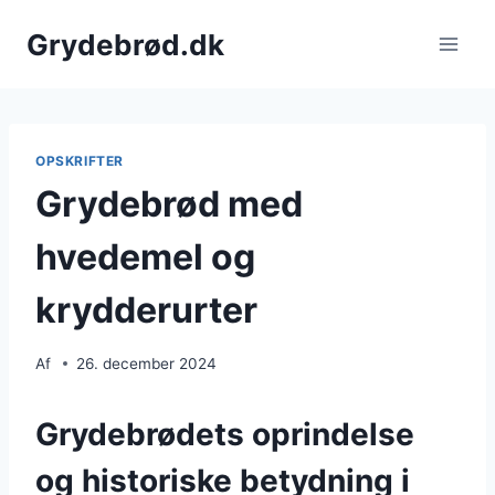
Fortsæt
Grydebrød.dk
til
indhold
OPSKRIFTER
Grydebrød med
hvedemel og
krydderurter
Af
26. december 2024
Grydebrødets oprindelse
og historiske betydning i