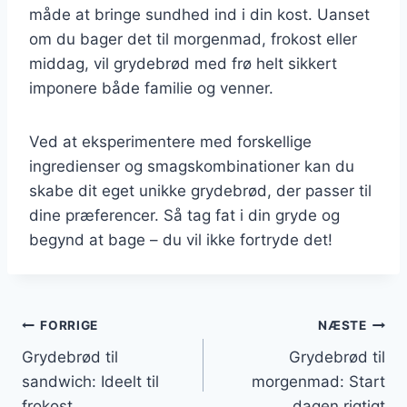
måde at bringe sundhed ind i din kost. Uanset
om du bager det til morgenmad, frokost eller
middag, vil grydebrød med frø helt sikkert
imponere både familie og venner.
Ved at eksperimentere med forskellige
ingredienser og smagskombinationer kan du
skabe dit eget unikke grydebrød, der passer til
dine præferencer. Så tag fat i din gryde og
begynd at bage – du vil ikke fortryde det!
Indlægsnavigation
FORRIGE
NÆSTE
Grydebrød til
Grydebrød til
sandwich: Ideelt til
morgenmad: Start
frokost
dagen rigtigt