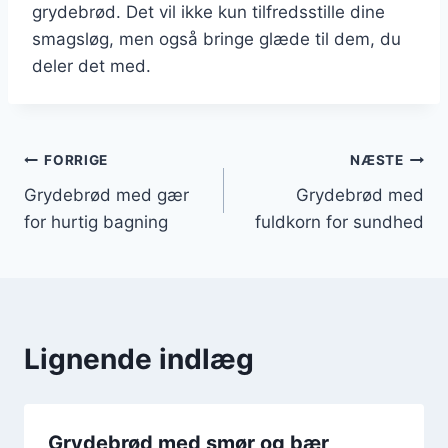
grydebrød. Det vil ikke kun tilfredsstille dine
smagsløg, men også bringe glæde til dem, du
deler det med.
Indlægsnavigation
FORRIGE
NÆSTE
Grydebrød med gær
Grydebrød med
for hurtig bagning
fuldkorn for sundhed
Lignende indlæg
Grydebrød med smør og bær