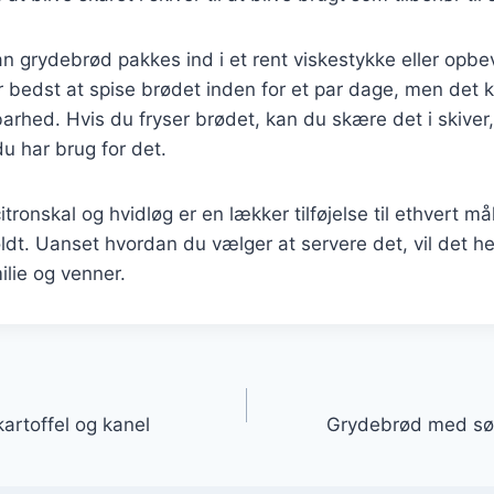
n grydebrød pakkes ind i et rent viskestykke eller opbe
 bedst at spise brødet inden for et par dage, men det 
arhed. Hvis du fryser brødet, kan du skære det i skiver
du har brug for det.
ronskal og hvidløg er en lækker tilføjelse til ethvert m
dt. Uanset hvordan du vælger at servere det, vil det he
ilie og venner.
gation
rtoffel og kanel
Grydebrød med sød