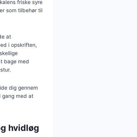
kalens friske syre
r som tilbehør til
de at
ed i opskriften,
kellige
 at bage med
stur.
uide dig gennem
i gang med at
og hvidløg