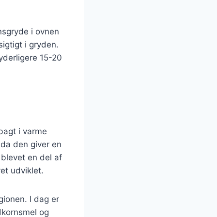
nsgryde i ovnen
igtigt i gryden.
yderligere 15-20
 bagt i varme
 da den giver en
blevet en del af
t udviklet.
gionen. I dag er
ldkornsmel og