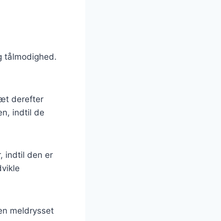
og tålmodighed.
æt derefter
n, indtil de
 indtil den er
dvikle
 en meldrysset