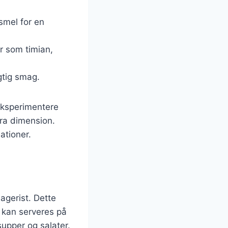
smel for en
er som timian,
gtig smag.
eksperimentere
tra dimension.
ationer.
bagerist. Dette
d kan serveres på
 supper og salater.