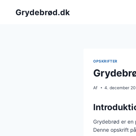
Fortsæt
Grydebrød.dk
til
indhold
OPSKRIFTER
Grydebrø
Af
4. december 2
Introdukti
Grydebrød er en p
Denne opskrift på