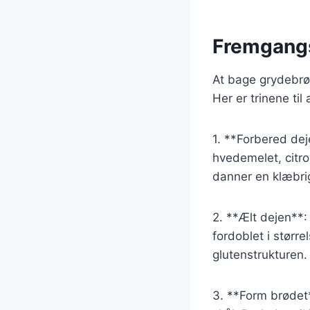
Fremgangs
At bage grydebrød
Her er trinene til
1. **Forbered dej
hvedemelet, citro
danner en klæbrig
2. **Ælt dejen**:
fordoblet i større
glutenstrukturen.
3. **Form brødet*