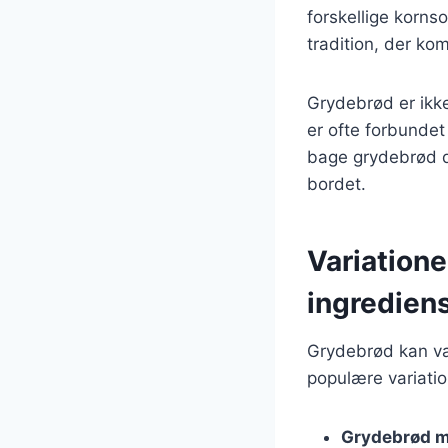
forskellige kornso
tradition, der ko
Grydebrød er ikke
er ofte forbunde
bage grydebrød d
bordet.
Variatione
ingredien
Grydebrød kan vari
populære variatio
Grydebrød m