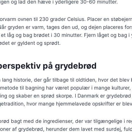
 igen og lad den hæve i yderligere 30-60 minutter.
orvarm ovnen til 230 grader Celsius. Placer en støbejer
Når gryden er varm, tages den ud, og dejen placeres fors
 låg og bag brødet i 30 minutter. Fjern låget og bag i 
rødet er gyldent og sprødt.
 perspektiv på grydebrød
ang historie, der går tilbage til oldtiden, hvor det blev
metode til bagning har været populær i mange kulturer,
ing og skaber en sprød skorpe. I Danmark er grydebrød 
tradition, hvor mange hjemmelavede opskrifter er bleve
 brød bagt med de ingredienser, der var tilgængelige i re
ioner af grydebrød, herunder dem lavet med surdej, fu