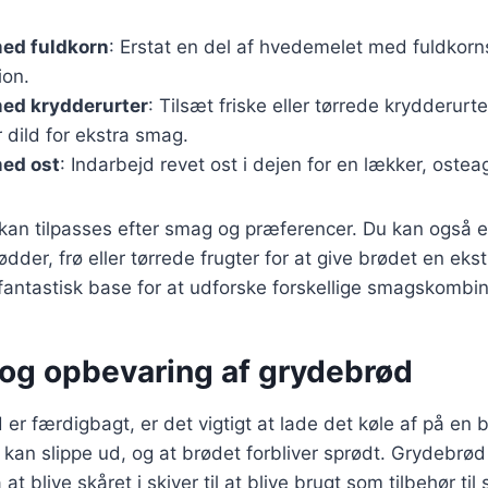
ed fuldkorn
: Erstat en del af hvedemelet med fuldkorn
ion.
ed krydderurter
: Tilsæt friske eller tørrede krydderurt
r dild for ekstra smag.
ed ost
: Indarbejd revet ost i dejen for en lækker, ostea
 kan tilpasses efter smag og præferencer. Du kan også 
dder, frø eller tørrede frugter for at give brødet en eks
antastisk base for at udforske forskellige smagskombin
 og opbevaring af grydebrød
 er færdigbagt, er det vigtigt at lade det køle af på en 
 kan slippe ud, og at brødet forbliver sprødt. Grydebrø
t blive skåret i skiver til at blive brugt som tilbehør til