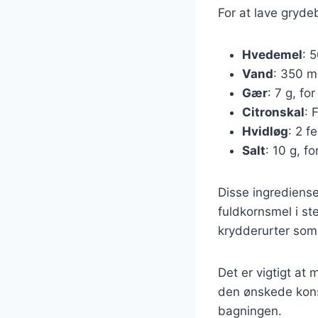
For at lave gryde
Hvedemel
: 
Vand
: 350 ml
Gær
: 7 g, fo
Citronskal
: 
Hvidløg
: 2 f
Salt
: 10 g, 
Disse ingrediense
fuldkornsmel i st
krydderurter som 
Det er vigtigt at 
den ønskede konsi
bagningen.