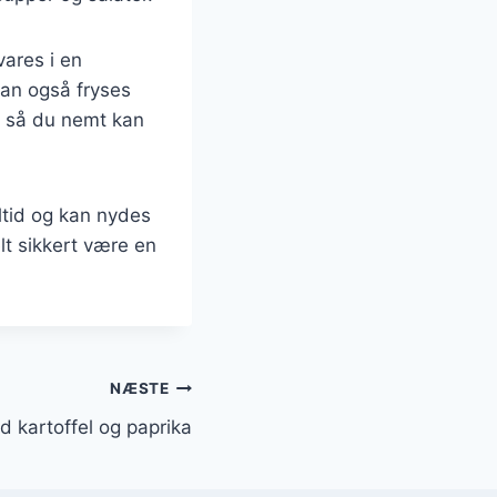
vares i en
kan også fryses
, så du nemt kan
åltid og kan nydes
lt sikkert være en
NÆSTE
 kartoffel og paprika