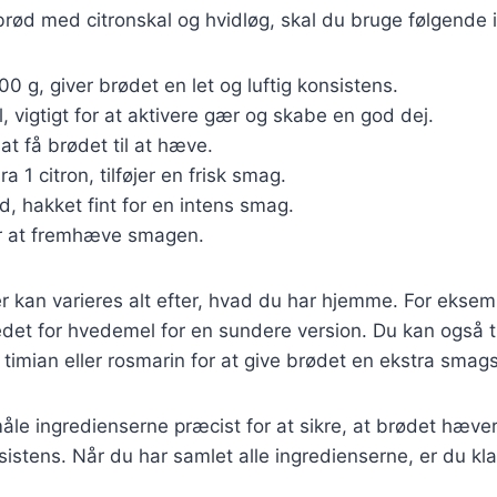
brød med citronskal og hvidløg, skal du bruge følgende 
500 g, giver brødet en let og luftig konsistens.
, vigtigt for at aktivere gær og skabe en god dej.
r at få brødet til at hæve.
Fra 1 citron, tilføjer en frisk smag.
ed, hakket fint for en intens smag.
for at fremhæve smagen.
r kan varieres alt efter, hvad du har hjemme. For ekse
edet for hvedemel for en sundere version. Du kan også til
timian eller rosmarin for at give brødet en ekstra sma
måle ingredienserne præcist for at sikre, at brødet hæver
stens. Når du har samlet alle ingredienserne, er du kla