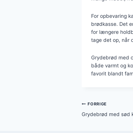
For opbevaring ka
brødkasse. Det er
for længere holdb
tage det op, når 
Grydebrød med cit
både varmt og kol
favorit blandt fam
Indlægsnavi
FORRIGE
Grydebrød med sød ka