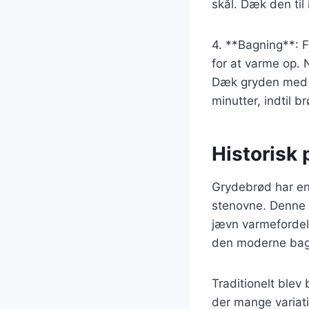
skål. Dæk den til
4. **Bagning**: F
for at varme op. 
Dæk gryden med et
minutter, indtil b
Historisk
Grydebrød har en l
stenovne. Denne 
jævn varmefordel
den moderne bage
Traditionelt blev
der mange variat