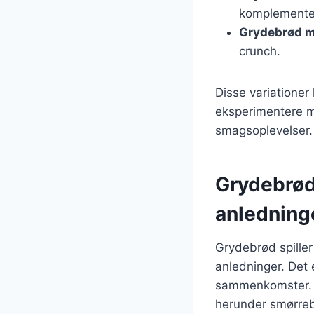
komplementer
Grydebrød m
crunch.
Disse variationer
eksperimentere m
smagsoplevelser.
Grydebrøde
anledning
Grydebrød spiller 
anledninger. Det 
sammenkomster. Det
herunder smørreb