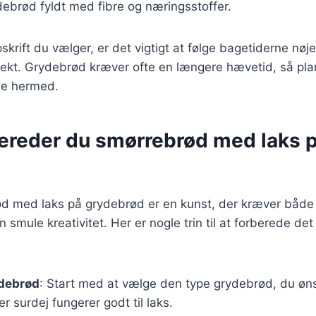
ebrød fyldt med fibre og næringsstoffer.
krift du vælger, er det vigtigt at følge bagetiderne nøje 
fekt. Grydebrød kræver ofte en længere hævetid, så pla
e hermed.
bereder du smørrebrød med laks 
d
ød med laks på grydebrød er en kunst, der kræver både 
 smule kreativitet. Her er nogle trin til at forberede det
ydebrød
: Start med at vælge den type grydebrød, du øns
r surdej fungerer godt til laks.