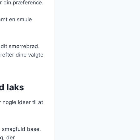
ter din præference.
 samt en smule
dit smørrebrød.
efter dine valgte
d laks
nogle ideer til at
ra smagfuld base.
g, der