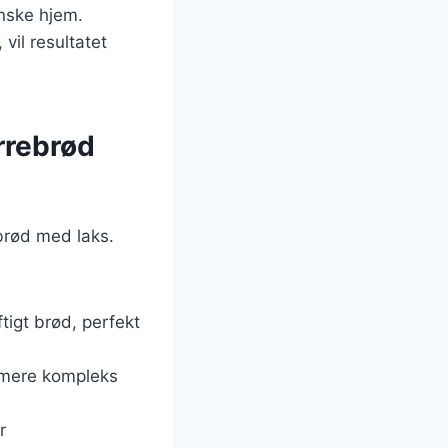
anske hjem.
il resultatet
rrebrød
brød med laks.
uftigt brød, perfekt
 mere kompleks
r