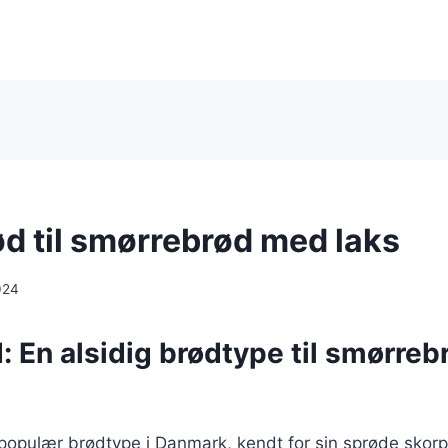
d til smørrebrød med laks
024
: En alsidig brødtype til smørre
populær brødtype i Danmark, kendt for sin sprøde skorp