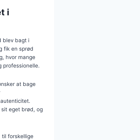
t i
 blev bagt i
g fik en sprød
ng, hvor mange
 professionelle.
ønsker at bage
r
utenticitet.
sit eget brød, og
il forskellige