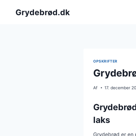
Fortsæt
Grydebrød.dk
til
indhold
OPSKRIFTER
Grydebrø
Af
17. december 2
Grydebrød
laks
Grydebrød er en 