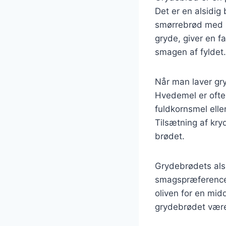
Det er en alsidig
smørrebrød med l
gryde, giver en fa
smagen af fyldet.
Når man laver gry
Hvedemel er oft
fuldkornsmel elle
Tilsætning af kry
brødet.
Grydebrødets alsid
smagspræferencer
oliven for en mid
grydebrødet være