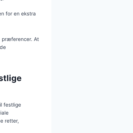
en for en ekstra
e præferencer. At
nde
stlige
l festlige
iale
e retter,