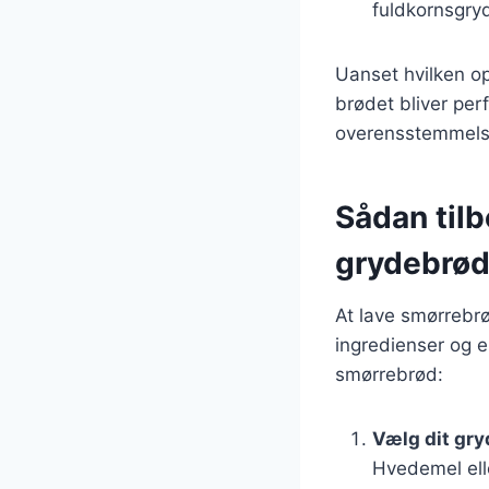
fuldkornsgryd
Uanset hvilken ops
brødet bliver per
overensstemmels
Sådan til
grydebrø
At lave smørrebr
ingredienser og en
smørrebrød:
Vælg dit gr
Hvedemel elle