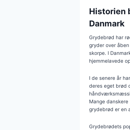
Historien 
Danmark
Grydebrød har rød
gryder over åben 
skorpe. I Danmar
hjemmelavede ops
I de senere år h
deres eget brød 
håndværksmæssig 
Mange danskere væ
grydebrød er en a
Grydebrødets popu