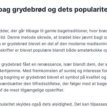
bag grydebrød og dets popularite
der, der går tilbage til gamle bagetraditioner, hvor brød
ild. Denne metode sikrede, at brødet blev jævnt bagt o
k er grydebrød blevet en del af den moderne madlavni
krifter er blevet populære blandt både amatørkokke og
ar grydebrød fået en renæssance, især blandt dem, der 
derhjemme. Med fremkomsten af surdej og interesse fo
bagning er grydebrød blevet et symbol på kvalitet og a
rdsætter den tilfredsstillelse, der følger med at bage 
f de mest tilgængelige opskrifter.
laritet skyldes også dets alsidighed. Det kan tilpasses t