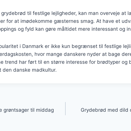
grydebrød til festlige lejligheder, kan man overveje at la
anter for at imødekomme gæsternes smag. At have et udv
oppings og fyld kan gøre måltidet mere interessant og 
laritet i Danmark er ikke kun begrænset til festlige lejl
verdagskosten, hvor mange danskere nyder at bage der
trend har ført til en større interesse for brødtyper og 
et den danske madkultur.
gation
 grøntsager til middag
Grydebrød med dild o