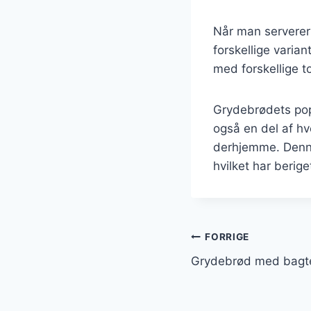
Når man serverer 
forskellige vari
med forskellige t
Grydebrødets popu
også en del af h
derhjemme. Denne 
hvilket har berig
Indlægsnavi
FORRIGE
Grydebrød med bagte