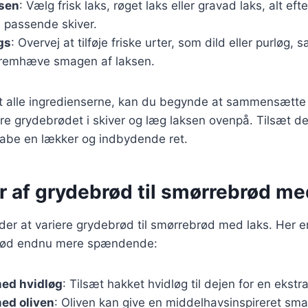
ksen
: Vælg frisk laks, røget laks eller gravad laks, alt ef
i passende skiver.
gs
: Overvej at tilføje friske urter, som dild eller purløg,
t fremhæve smagen af laksen.
t alle ingredienserne, kan du begynde at sammensætte 
e grydebrødet i skiver og læg laksen ovenpå. Tilsæt der
kabe en lækker og indbydende ret.
r af grydebrød til smørrebrød me
r at variere grydebrød til smørrebrød med laks. Her er 
brød endnu mere spændende:
ed hvidløg
: Tilsæt hakket hvidløg til dejen for en ekst
ed oliven
: Oliven kan give en middelhavsinspireret sma