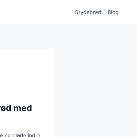
Grydebrød
Blog
brød med
e og bløde indre.