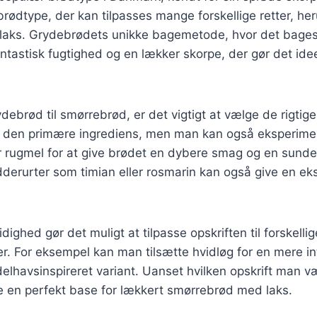
 brødtype, der kan tilpasses mange forskellige retter, he
aks. Grydebrødets unikke bagemetode, hvor det bages 
ntastisk fugtighed og en lækker skorpe, der gør det ideel
debrød til smørrebrød, er det vigtigt at vælge de rigtige
e den primære ingrediens, men man kan også eksperim
r rugmel for at give brødet en dybere smag og en sunder
dderurter som timian eller rosmarin kan også give en eks
ighed gør det muligt at tilpasse opskriften til forskellig
. For eksempel kan man tilsætte hvidløg for en mere in
delhavsinspireret variant. Uanset hvilken opskrift man væ
 en perfekt base for lækkert smørrebrød med laks.