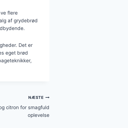
ve flere
alg af grydebrød
indbydende.
igheder. Det er
es eget brød
bageteknikker,
NÆSTE
g citron for smagfuld
oplevelse