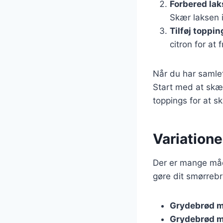
Forbered la
Skær laksen 
Tilføj toppin
citron for a
Når du har samle
Start med at skær
toppings for at s
Variatione
Der er mange måde
gøre dit smørre
Grydebrød m
Grydebrød m