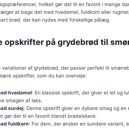
spræferencer, hvilket gør det til en favorit i mange d
ger at bage det med hvedemel, fuldkorn eller rugmel, v
kert brød, der kan nydes med forskellige pålæg.
e opskrifter på grydebrød til smø
variationer af grydebrød, der passer perfekt til smørre
lære opskrifter, som du kan overveje:
med hvedemel
: En klassisk opskrift, der giver et let og l
ve smagen af laks.
ed surdej
: Denne opskrift giver en dybere smag og en
et gør det til en favorit blandt brødelskere.
ed fuldkorn
: For dem, der ønsker en sundere variant, e