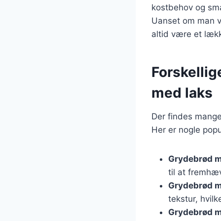
kostbehov og smag
Uanset om man væl
altid være et læk
Forskellig
med laks
Der findes mange 
Her er nogle popu
Grydebrød 
til at fremhæ
Grydebrød m
tekstur, hvilk
Grydebrød m