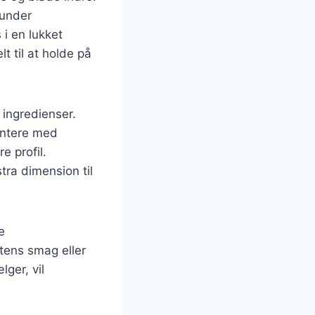
runder
i en lukket
t til at holde på
 ingredienser.
entere med
e profil.
tra dimension til
e
tens smag eller
lger, vil