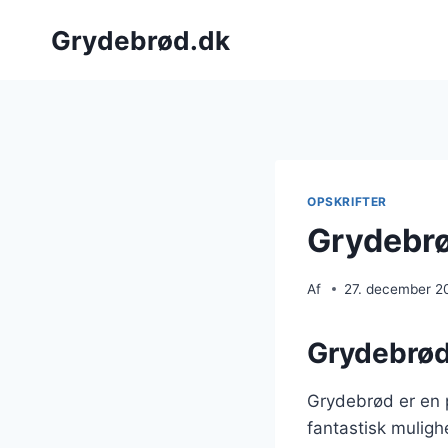
Fortsæt
Grydebrød.dk
til
indhold
OPSKRIFTER
Grydebrø
Af
27. december 2
Grydebrød:
Grydebrød er en p
fantastisk muligh