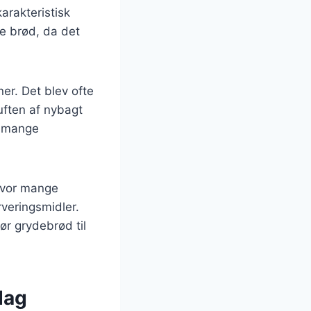
karakteristisk
e brød, da det
er. Det blev ofte
uften af nybagt
r mange
hvor mange
veringsmidler.
ør grydebrød til
dag