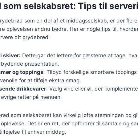
som selskabsret: Tips til server
rydebrød som en del af et middagsselskab, er der flere 
øre oplevelsen endnu bedre. Her er nogle tips til, hvord
rvere dit grydebrød:
i skiver
: Dette gør det lettere for gæsterne at tage, hv
dbydende præsentation.
smør og toppings
: Tilbyd forskellige smørbare topping
ivenolie for at tilføje ekstra smag.
sende drikkevarer
: Vælg vine eller øl, der komplement
 øvrige retter på menuen.
rød som selskabsret kan virkelig løfte stemningen og g
oplevelse. Det er en ret, der opfordrer til samtale og sa
tilføjelse til enhver middag.