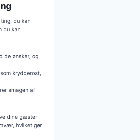
ing
ting, du kan
an du kan
ad de ønsker, og
s som krydderost,
erer smagen af
ive dine gæster
mvær, hvilket gør