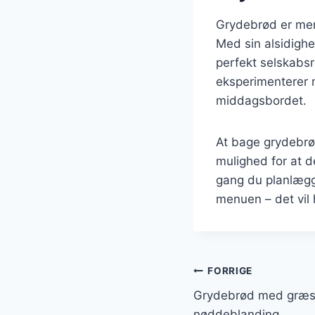
Grydebrød er mere
Med sin alsidighe
perfekt selskabsr
eksperimenterer m
middagsbordet.
At bage grydebrø
mulighed for at 
gang du planlægge
menuen – det vil h
Indlægsnavi
FORRIGE
Grydebrød med græsk
nøddeblanding