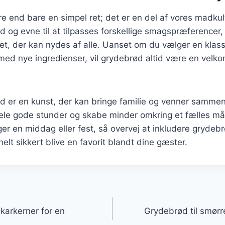
 end bare en simpel ret; det er en del af vores madkult
d og evne til at tilpasses forskellige smagspræferencer
et, der kan nydes af alle. Uanset om du vælger en klassis
ed nye ingredienser, vil grydebrød altid være en velkomm
d er en kunst, der kan bringe familie og venner sammen
dele gode stunder og skabe minder omkring et fælles må
r en middag eller fest, så overvej at inkludere grydeb
elt sikkert blive en favorit blandt dine gæster.
gation
arkerner for en
Grydebrød til smør