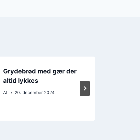
Grydebrød med gær der
Grydeb
altid lykkes
og surd
Af
20. december 2024
Af
12. 