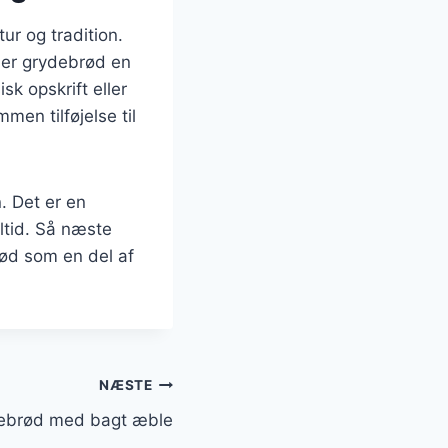
ur og tradition.
, er grydebrød en
k opskrift eller
en tilføjelse til
. Det er en
ltid. Så næste
rød som en del af
NÆSTE
rebrød med bagt æble