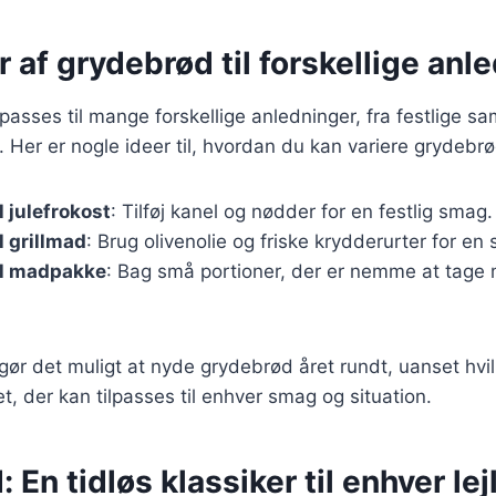
r af grydebrød til forskellige anl
passes til mange forskellige anledninger, fra festlige s
 Her er nogle ideer til, hvordan du kan variere grydebrø
l julefrokost
: Tilføj kanel og nødder for en festlig smag.
l grillmad
: Brug olivenolie og friske krydderurter for e
il madpakke
: Bag små portioner, der er nemme at tage
 gør det muligt at nyde grydebrød året rundt, uanset hv
ret, der kan tilpasses til enhver smag og situation.
 En tidløs klassiker til enhver le