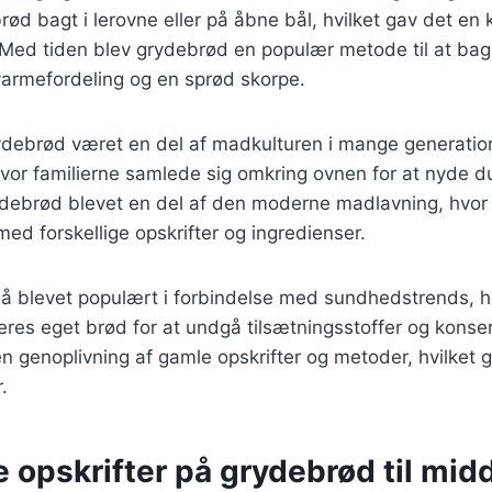
rød bagt i lerovne eller på åbne bål, hvilket gav det en 
 Med tiden blev grydebrød en populær metode til at bag
varmefordeling og en sprød skorpe.
ydebrød været en del af madkulturen i mange generation
vor familierne samlede sig omkring ovnen for at nyde d
rydebrød blevet en del af den moderne madlavning, hvo
ed forskellige opskrifter og ingredienser.
å blevet populært i forbindelse med sundhedstrends, 
res eget brød for at undgå tilsætningsstoffer og konser
 en genoplivning af gamle opskrifter og metoder, hvilket g
.
e opskrifter på grydebrød til mid