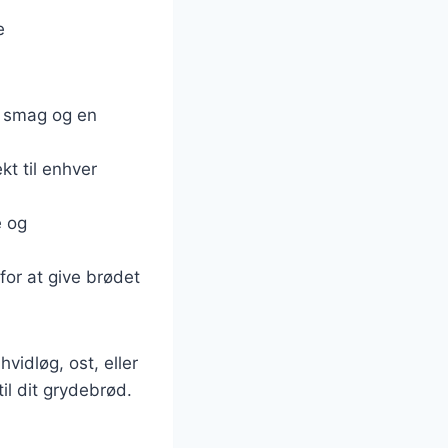
e
yb smag og en
kt til enhver
e og
 for at give brødet
vidløg, ost, eller
il dit grydebrød.