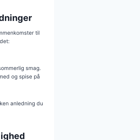
edninger
ammenkomster til
det:
n sommerlig smag.
 med og spise på
ilken anledning du
jlighed