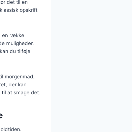
ør det til en
lassisk opskrift
d en række
 de muligheder,
an du tilføje
 til morgenmad,
ret, der kan
 til at smage det.
e
 oldtiden.