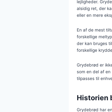
lejligheder. Gryde
alsidig ret, der 
eller en mere eks
En af de mest til
forskellige melty
der kan bruges ti
forskellige krydd
Grydebrød er ikk
som en del af en 
tilpasses til enhv
Historien
Grydebrød har en l