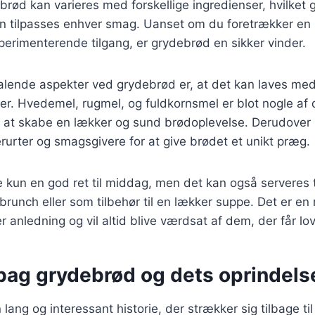
brød kan varieres med forskellige ingredienser, hvilket g
kan tilpasses enhver smag. Uanset om du foretrækker en k
perimenterende tilgang, er grydebrød en sikker vinder.
talende aspekter ved grydebrød er, at det kan laves me
per. Hvedemel, rugmel, og fuldkornsmel er blot nogle af
l at skabe en lækker og sund brødoplevelse. Derudover k
erurter og smagsgivere for at give brødet et unikt præg.
e kun en god ret til middag, men det kan også serveres
brunch eller som tilbehør til en lækker suppe. Det er en 
er anledning og vil altid blive værdsat af dem, der får lov
 bag grydebrød og dets oprindels
ang og interessant historie, der strækker sig tilbage til