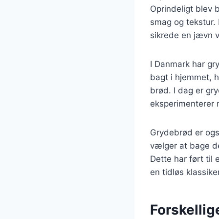
Oprindeligt blev b
smag og tekstur.
sikrede en jævn 
I Danmark har gr
bagt i hjemmet, h
brød. I dag er g
eksperimenterer m
Grydebrød er ogs
vælger at bage de
Dette har ført til
en tidløs klassiker
Forskellig