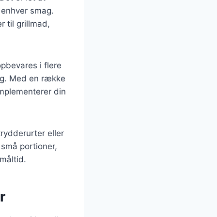
l enhver smag.
til grillmad,
pbevares i flere
mag. Med en række
omplementerer din
rydderurter eller
 små portioner,
måltid.
r