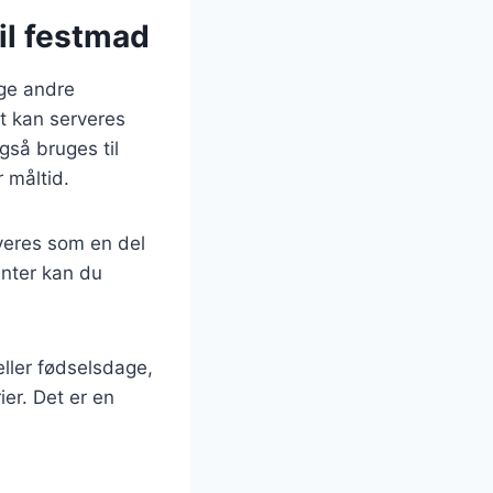
il festmad
nge andre
 kan serveres
så bruges til
r måltid.
veres som en del
anter kan du
eller fødselsdage,
ier. Det er en