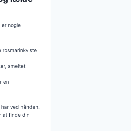
 er nogle
e rosmarinkviste
ker, smeltet
r en
u har ved hånden.
 at finde din