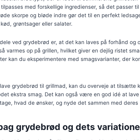
tilpasses med forskellige ingredienser, så det passer ti
de skorpe og bløde indre gør det til en perfekt ledsager 
kød, grøntsager eller salater.
rdele ved grydebrød er, at det kan laves på forhånd og o
å varmes op på grillen, hvilket giver en dejlig ristet s
rifter kan du eksperimentere med smagsvarianter, der k
lave grydebrød til grillmad, kan du overveje at tilsætte k
rødet ekstra smag. Det kan også være en god idé at lave
tage, hvad de ønsker, og nyde det sammen med deres 
bag grydebrød og dets variatione