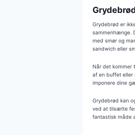
Grydebrød
Grydebrød er ikk
sammenhænge. Det
med smør og marm
sandwich eller smø
Når det kommer t
af en buffet elle
imponere dine gæ
Grydebrød kan ogs
ved at tilsætte fe
fantastisk måde a