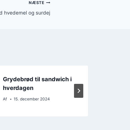
NÆSTE
 hvedemel og surdej
Grydebrød til sandwich i
Grydeb
hverdagen
for sun
Af
15. december 2024
Af
10. 