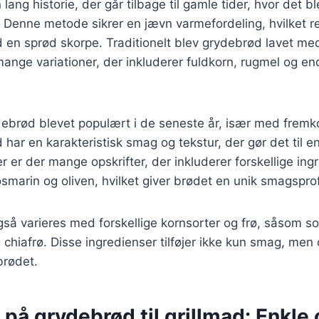
ang historie, der går tilbage til gamle tider, hvor det ble
 Denne metode sikrer en jævn varmefordeling, hvilket res
 en sprød skorpe. Traditionelt blev grydebrød lavet m
mange variationer, der inkluderer fuldkorn, rugmel og en
debrød blevet populært i de seneste år, især med fremk
har en karakteristisk smag og tekstur, der gør det til en
 er der mange opskrifter, der inkluderer forskellige in
osmarin og oliven, hvilket giver brødet en unik smagsprof
å varieres med forskellige kornsorter og frø, såsom so
chiafrø. Disse ingredienser tilføjer ikke kun smag, men
brødet.
 på grydebrød til grillmad: Enkle