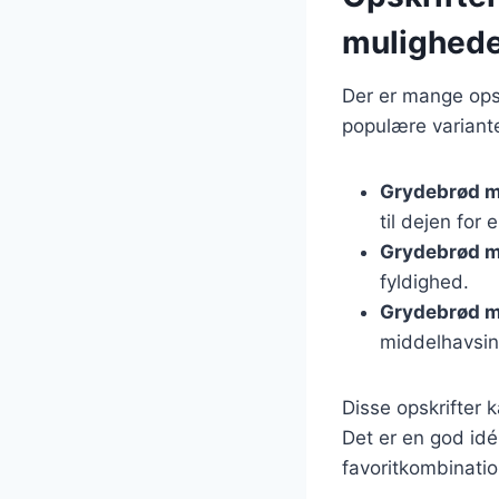
mulighed
Der er mange opsk
populære variante
Grydebrød m
til dejen for
Grydebrød m
fyldighed.
Grydebrød m
middelhavsins
Disse opskrifter 
Det er en god idé
favoritkombinatio