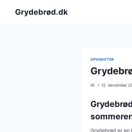
Fortsæt
Grydebrød.dk
til
indhold
OPSKRIFTER
Grydebrø
Af
12. december 2
Grydebrød:
sommere
Grydebrød er en kl