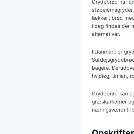
Grydebrød har en l
støbejernsgryder.
lækkert brød med
i dag findes der 
alternativer.
I Danmark er gry
Surdejsgrydebrød 
bagere. Derudover
hvidløg, timian, r
Grydebrød kan ogs
græskarkerner og 
næringsværdi til 
Opskrifter