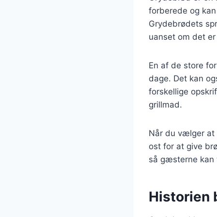
forberede og kan 
Grydebrødets sprø
uanset om det er 
En af de store fo
dage. Det kan ogs
forskellige opsk
grillmad.
Når du vælger at 
ost for at give b
så gæsterne kan 
Historien 