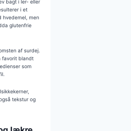
v bagt i ler- eller
ulterer i et
ed hvedemel, men
dda glutenfrie
omsten af surdej.
 favorit blandt
gredienser som
il.
lsikkekerner,
 også tekstur og
 og lækre