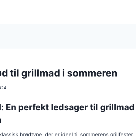
d til grillmad i sommeren
024
 En perfekt ledsager til grillma
n
assisk brødtype, der er ideel til sommerens grillfester. 