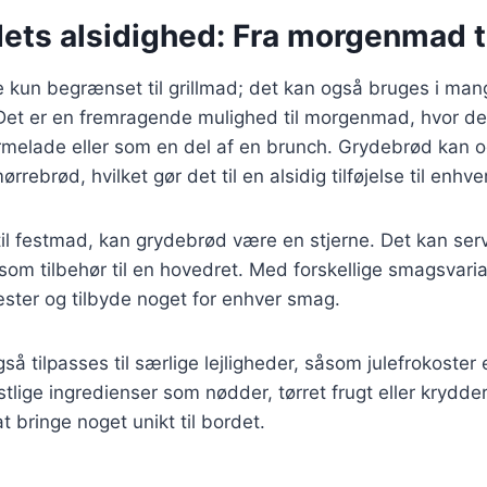
ets alsidighed: Fra morgenmad t
e kun begrænset til grillmad; det kan også bruges i ma
 er en fremragende mulighed til morgenmad, hvor det
elade eller som en del af en brunch. Grydebrød kan og
rrebrød, hvilket gør det til en alsidig tilføjelse til enhve
il festmad, kan grydebrød være en stjerne. Det kan ser
r som tilbehør til en hovedret. Med forskellige smagsvari
ster og tilbyde noget for enhver smag.
å tilpasses til særlige lejligheder, såsom julefrokoster 
stlige ingredienser som nødder, tørret frugt eller krydder
t bringe noget unikt til bordet.