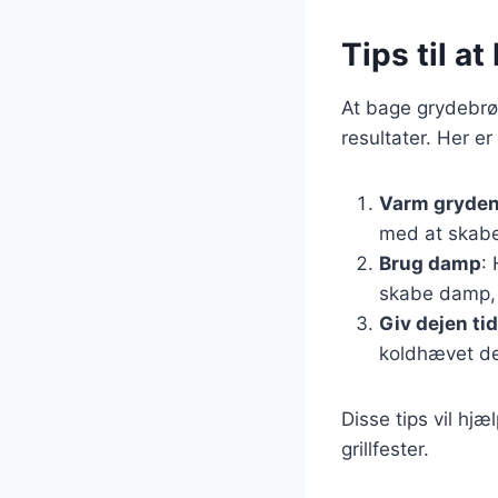
Tips til a
At bage grydebrød
resultater. Her er
Varm gryden
med at skabe
Brug damp
:
skabe damp, 
Giv dejen tid
koldhævet de
Disse tips vil hj
grillfester.