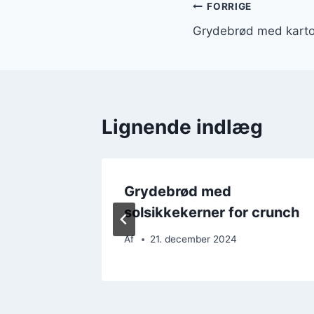
Indlægsnavi
FORRIGE
Grydebrød med kartof
Lignende indlæg
dkorn
Grydebrød med
solsikkekerner for crunch
Af
21. december 2024