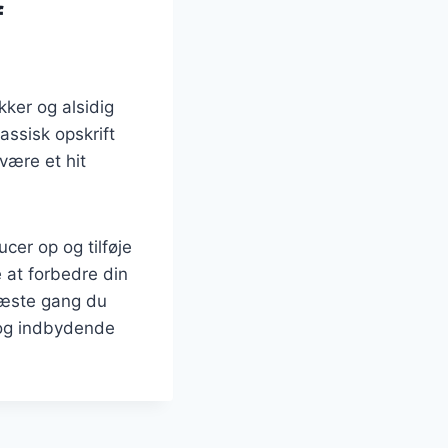
f
ker og alsidig
ssisk opskrift
være et hit
cer op og tilføje
e at forbedre din
 næste gang du
 og indbydende