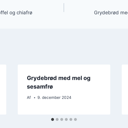
gation
fel og chiafrø
Grydebrød med
Grydebrød med mel og
sesamfrø
Af
9. december 2024