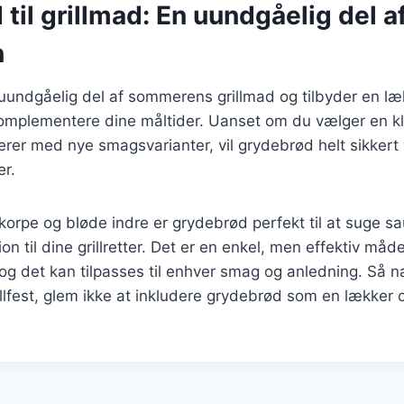
til grillmad: En uundgåelig del a
n
undgåelig del af sommerens grillmad og tilbyder en læk
omplementere dine måltider. Uanset om du vælger en kla
erer med nye smagsvarianter, vil grydebrød helt sikkert 
er.
orpe og bløde indre er grydebrød perfekt til at suge sau
n til dine grillretter. Det er en enkel, men effektiv måd
, og det kan tilpasses til enhver smag og anledning. Så
llfest, glem ikke at inkludere grydebrød som en lækker