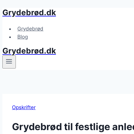
Grydebrød.dk
Fortsæt
til
indhold
Grydebrød
Blog
Grydebrød.dk
Opskrifter
Grydebrød til festlige anl