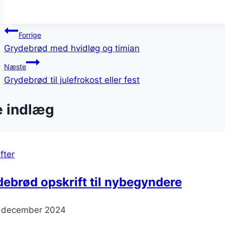
Indlægsnavigation
Forrige
Grydebrød med hvidløg og timian
Næste
Grydebrød til julefrokost eller fest
e indlæg
fter
ebrød opskrift til nybegyndere
. december 2024