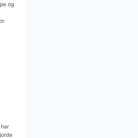
rpe og
or
 har
gjorde