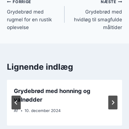
Indlægsnavigation
FORRIGE
NÆSTE
Grydebrød med
Grydebrød med
rugmel for en rustik
hvidløg til smagfulde
oplevelse
måltider
Lignende indlæg
Grydebrød med honning og
valnødder
Af
10. december 2024