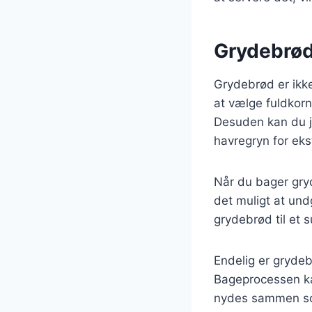
Grydebrød:
Grydebrød er ikk
at vælge fuldkorn
Desuden kan du ju
havregryn for ekst
Når du bager gry
det muligt at und
grydebrød til et 
Endelig er gryde
Bageprocessen kan
nydes sammen som