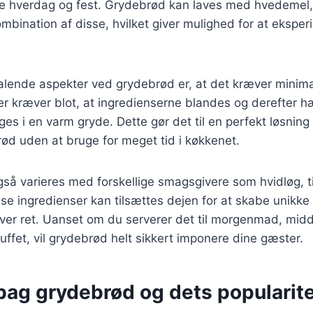
åde hverdag og fest. Grydebrød kan laves med hvedemel,
ombination af disse, hvilket giver mulighed for at eksp
talende aspekter ved grydebrød er, at det kræver minima
ter kræver blot, at ingredienserne blandes og derefter h
ages i en varm gryde. Dette gør det til en perfekt løsning
ød uden at bruge for meget tid i køkkenet.
så varieres med forskellige smagsgivere som hvidløg, t
se ingredienser kan tilsættes dejen for at skabe unikke
hver ret. Uanset om du serverer det til morgenmad, mid
buffet, vil grydebrød helt sikkert imponere dine gæster.
bag grydebrød og dets popularit