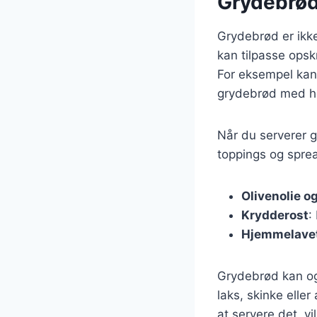
Grydebrød 
Grydebrød er ikke 
kan tilpasse opskr
For eksempel kan 
grydebrød med ho
Når du serverer g
toppings og sprea
Olivenolie o
Krydderost
:
Hjemmelavet
Grydebrød kan ogs
laks, skinke ell
at servere det, vi