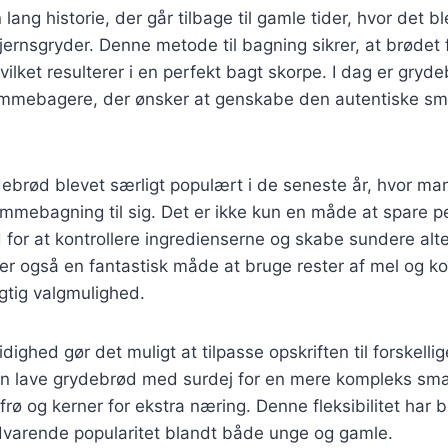
ang historie, der går tilbage til gamle tider, hvor det bl
jernsgryder. Denne metode til bagning sikrer, at brødet 
vilket resulterer i en perfekt bagt skorpe. I dag er gryd
jemmebagere, der ønsker at genskabe den autentiske sma
ebrød blevet særligt populært i de seneste år, hvor ma
emmebagning til sig. Det er ikke kun en måde at spare 
for at kontrollere ingredienserne og skabe sundere alter
r også en fantastisk måde at bruge rester af mel og kor
gtig valgmulighed.
ighed gør det muligt at tilpasse opskriften til forskelli
 lave grydebrød med surdej for en mere kompleks sma
frø og kerner for ekstra næring. Denne fleksibilitet har bi
varende popularitet blandt både unge og gamle.