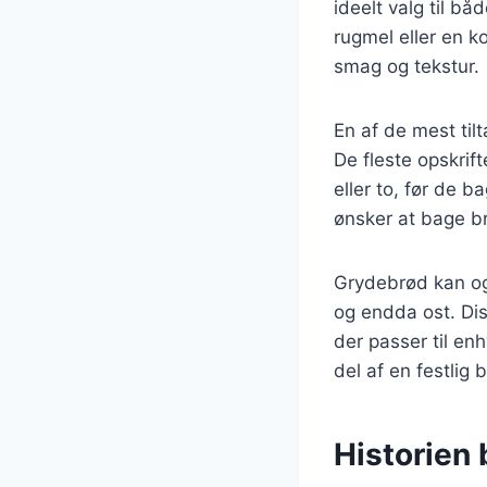
ideelt valg til b
rugmel eller en k
smag og tekstur.
En af de mest til
De fleste opskrif
eller to, før de b
ønsker at bage br
Grydebrød kan og
og endda ost. Dis
der passer til en
del af en festlig 
Historien 