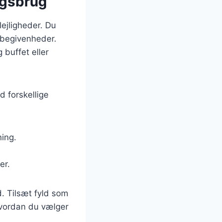
agsbrug
lejligheder. Du
e begivenheder.
 buffet eller
d forskellige
ning.
er.
. Tilsæt fyld som
hvordan du vælger