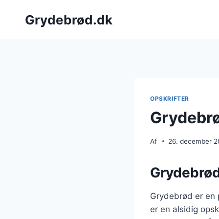
Fortsæt
Grydebrød.dk
til
indhold
OPSKRIFTER
Grydebrød
Af
26. december 
Grydebrød:
Grydebrød er en p
er en alsidig opsk