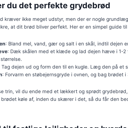
er du det perfekte grydebrød
d kræver ikke meget udstyr, men der er nogle grundlæg
sikre, at dit brød bliver perfekt. Her er en simpel guide t
jen
: Bland mel, vand, gær og salt i en skål, indtil dejen e
æve
: Dæk skålen med et klæde og lad dejen hæve i 1-2 t
 størrelse.
: Tag dejen ud og form den til en kugle. Læg den på et 
n
: Forvarm en støbejernsgryde i ovnen, og bag brødet i
se trin, vil du ende med et lækkert og sprødt grydebrød,
e brødet køle af, inden du skærer i det, så du får den be