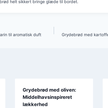
brød helt sikkert bringe glæde til bordet.
gation
in til aromatisk duft
Grydebrød med kartoffel
Grydebrød med oliven:
Middelhavsinspireret
lækkerhed