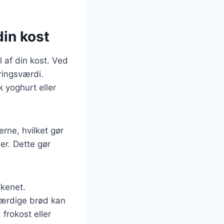
din kost
af din kost. Ved
ringsværdi.
 yoghurt eller
rne, hvilket gør
er. Dette gør
kkenet.
 færdige brød kan
frokost eller