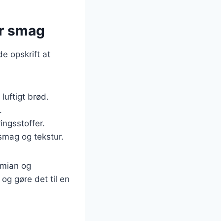
er smag
e opskrift at
 luftigt brød.
.
ingsstoffer.
 smag og tekstur.
imian og
og gøre det til en