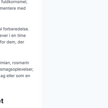
 fuldkornsmel,
erimentere med
l forberedelse.
æver i en time
 for dem, der
imian, rosmarin
 smagsoplevelser,
dag eller som en
et