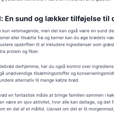
 En sund og lækker tilføjelse til 
e kun velsmagende, men det kan også være en sund del 
smel eller tilsætte frø og kerner kan du øge brødets næ
stere opskriften til at inkludere ingredienser som græsk
ra protein og fiber.
debrød derhjemme, har du også kontrol over ingrediense
gå unødvendige tilsætningsstoffer og konserveringsmidl
sundere alternativ til mange købte brød.
brød en fantastisk måde at bringe familien sammen i kø
 være en sjov aktivitet, hvor alle kan deltage, og det
 en del af et måltid. Uanset om det er til morgenmad, 