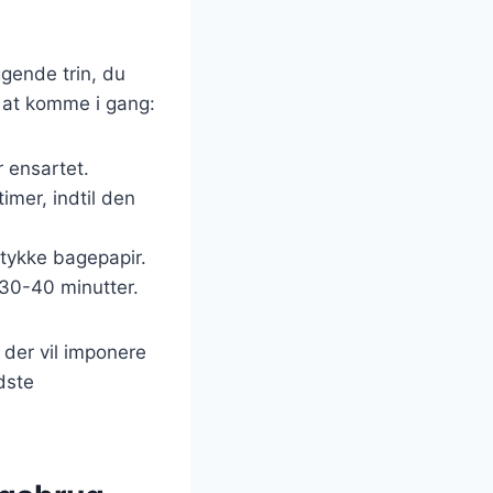
gende trin, du
il at komme i gang:
r ensartet.
imer, indtil den
stykke bagepapir.
 30-40 minutter.
 der vil imponere
dste