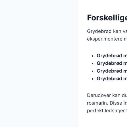
Forskellig
Grydebrød kan var
eksperimentere m
Grydebrød 
Grydebrød m
Grydebrød m
Grydebrød m
Derudover kan du
rosmarin. Disse i
perfekt ledsager t