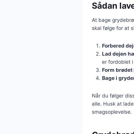
Sådan lav
At bage grydebrø
skal følge for at 
Forbered de
Lad dejen h
er fordoblet i
Form brødet
Bage i gryde
Når du følger dis
alle. Husk at lad
smagsoplevelse.