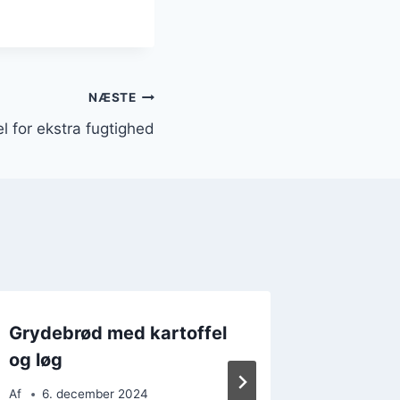
NÆSTE
 for ekstra fugtighed
Grydebrød med kartoffel
Grydebr
og løg
lækker
Af
6. december 2024
Af
10. 