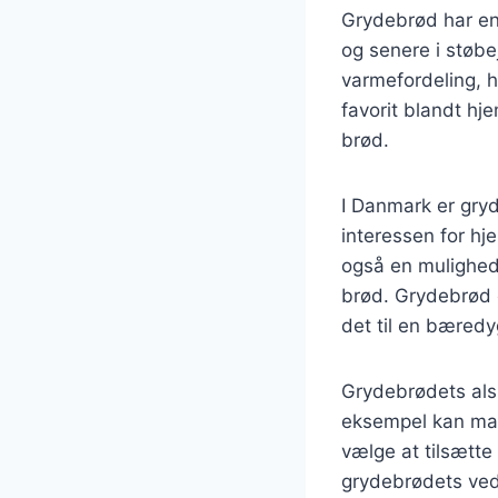
Grydebrød har en l
og senere i støbe
varmefordeling, h
favorit blandt h
brød.
I Danmark er gryd
interessen for hj
også en mulighed 
brød. Grydebrød e
det til en bæredy
Grydebrødets alsid
eksempel kan man
vælge at tilsætte 
grydebrødets ved