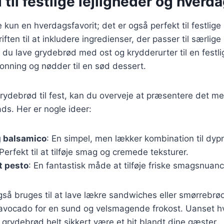
til festlige lejligheder og hverd
kun en hverdagsfavorit; det er også perfekt til festlige 
iften til at inkludere ingredienser, der passer til særlig
du lave grydebrød med ost og krydderurter til en festlig
nning og nødder til en sød dessert.
rydebrød til fest, kan du overveje at præsentere det me
ds. Her er nogle ideer:
g balsamico
: En simpel, men lækker kombination til dyp
 Perfekt til at tilføje smag og cremede teksturer.
 pesto
: En fantastisk måde at tilføje friske smagsnuanc
å bruges til at lave lækre sandwiches eller smørrebrød
er avocado for en sund og velsmagende frokost. Uanset 
l grydebrød helt sikkert være et hit blandt dine gæster.