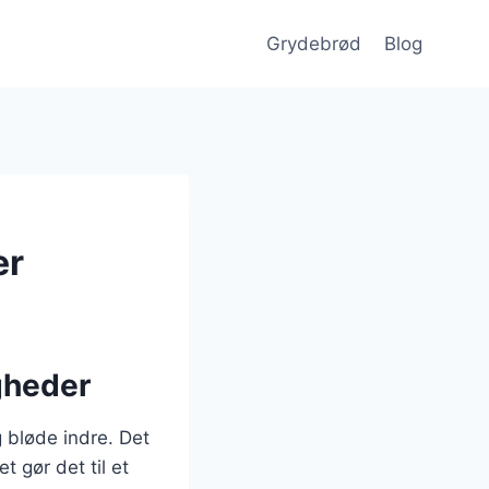
Grydebrød
Blog
er
igheder
 bløde indre. Det
t gør det til et