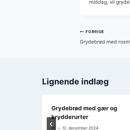
middag, vil gryde
Indlægsnavi
FORRIGE
Grydebrød med rosmar
Lignende indlæg
dløg og
Grydebrød med gær og
krydderurter
Af
12. december 2024