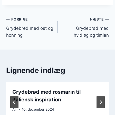
Indlægsnavigation
FORRIGE
NÆSTE
Grydebrød med ost og
Grydebrød med
honning
hvidløg og timian
Lignende indlæg
Grydebrød med rosmarin til
italiensk inspiration
Af
10. december 2024