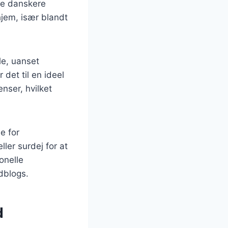
ge danskere
hjem, især blandt
le, uanset
 det til en ideel
enser, hvilket
e for
er surdej for at
onelle
dblogs.
d