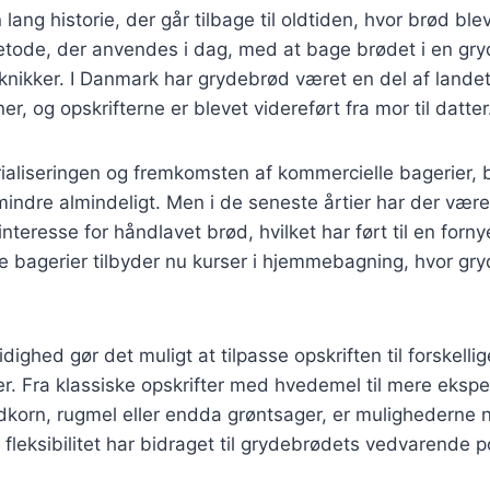
ang historie, der går tilbage til oldtiden, hvor brød ble
ode, der anvendes i dag, med at bage brødet i en gryde
knikker. I Danmark har grydebrød været en del af landet
, og opskrifterne er blevet videreført fra mor til datter
rialiseringen og fremkomsten af kommercielle bagerier, 
ndre almindeligt. Men i de seneste årtier har der være
nteresse for håndlavet brød, hvilket har ført til en forny
 bagerier tilbyder nu kurser i hjemmebagning, hvor gry
ighed gør det muligt at tilpasse opskriften til forskellig
. Fra klassiske opskrifter med hvedemel til mere eksp
ldkorn, rugmel eller endda grøntsager, er mulighederne
fleksibilitet har bidraget til grydebrødets vedvarende po