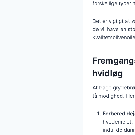
forskellige typer
Det er vigtigt at
de vil have en st
kvalitetsolivenol
Fremgangs
hvidløg
At bage grydebrød
tålmodighed. Her e
Forbered de
hvedemelet, 
indtil de dan