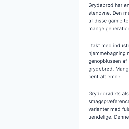
Grydebrød har en l
stenovne. Den met
af disse gamle te
mange generationer
I takt med indust
hjemmebagning mi
genopblussen af i
grydebrød. Mange
centralt emne.
Grydebrødets alsid
smagspræferencer
varianter med fu
uendelige. Denne 