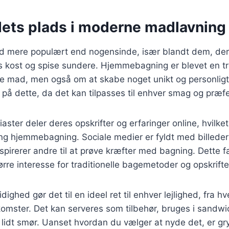
ets plads i moderne madlavning 
ød mere populært end nogensinde, især blandt dem, der
s kost og spise sundere. Hjemmebagning er blevet en tr
ve mad, men også om at skabe noget unikt og personligt
på dette, da det kan tilpasses til enhver smag og præf
ter deler deres opskrifter og erfaringer online, hvilket
ng hjemmebagning. Sociale medier er fyldt med billede
spirerer andre til at prøve kræfter med bagning. Dette 
tørre interesse for traditionelle bagemetoder og opskrifte
ighed gør det til en ideel ret til enhver lejlighed, fra hv
omster. Det kan serveres som tilbehør, bruges i sandwi
lidt smør. Uanset hvordan du vælger at nyde det, er g