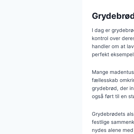
Grydebrød
I dag er grydebr
kontrol over dere
handler om at la
perfekt eksempel 
Mange madentusias
fællesskab omkri
grydebrød, der in
også ført til en s
Grydebrødets alsid
festlige sammenk
nydes alene med 