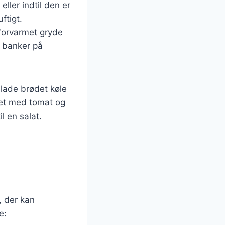
ller indtil den er
uftigt.
 forvarmet gryde
u banker på
 lade brødet køle
ødet med tomat og
l en salat.
, der kan
e: