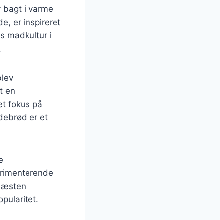
v bagt i varme
, er inspireret
s madkultur i
.
blev
t en
et fokus på
debrød er et
e
erimenterende
 næsten
pularitet.