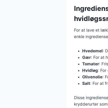
Ingredien
hvidløgs
For at lave et l
enkle ingrediense
Hvedemel
: 
Gær
: For at
Tomater
: Fri
Hvidløg
: Fo
Olivenolie
: 
Salt
: For at
Disse ingrediense
krydderurter som