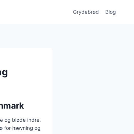
Grydebrød
Blog
ag
anmark
e og bløde indre.
ljø for hævning og