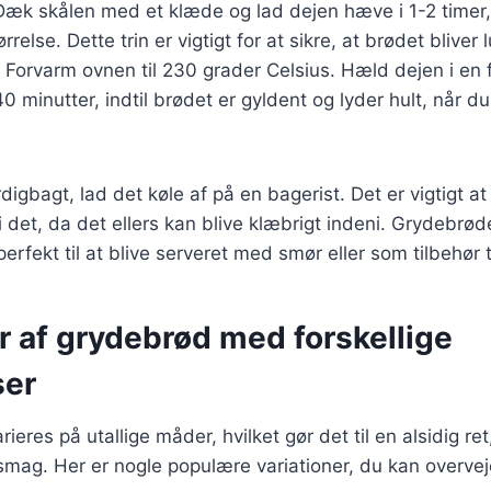
Dæk skålen med et klæde og lad dejen hæve i 1-2 timer, e
rrelse. Dette trin er vigtigt for at sikre, at brødet bliver l
: Forvarm ovnen til 230 grader Celsius. Hæld dejen i en
0 minutter, indtil brødet er gyldent og lyder hult, når d
digbagt, lad det køle af på en bagerist. Det er vigtigt at
 i det, da det ellers kan blive klæbrigt indeni. Grydebr
rfekt til at blive serveret med smør eller som tilbehør ti
r af grydebrød med forskellige
ser
eres på utallige måder, hvilket gør det til en alsidig ret
smag. Her er nogle populære variationer, du kan overvej