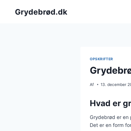
Fortsæt
Grydebrød.dk
til
indhold
OPSKRIFTER
Grydebrø
Af
13. december 2
Hvad er g
Grydebrød er en 
Det er en form fo