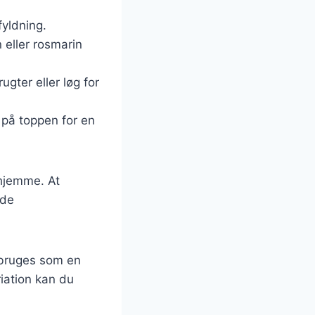
fyldning.
 eller rosmarin
gter eller løg for
 på toppen for en
 hjemme. At
nde
å bruges som en
iation kan du