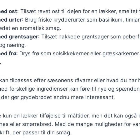
ed ost
: Tilsæt revet ost til dejen for en lækker, smeltet 
ed urter
: Brug friske krydderurter som basilikum, timian
rødet en aromatisk smag.
ed grøntsager
: Tilsæt hakkede grøntsager som peberfru
og næring.
ed frø
: Drys frø som solsikkekerner eller græskarkerner
.
 kan tilpasses efter sæsonens råvarer eller hvad du har
ed forskellige ingredienser kan føre til nye og spænde
 der gør grydebrødet endnu mere interessant.
 kun en lækker tilføjelse til måltider, men det kan ogs
hes eller smørrebrød. Med de mange muligheder for var
krift, der passer til din smag.