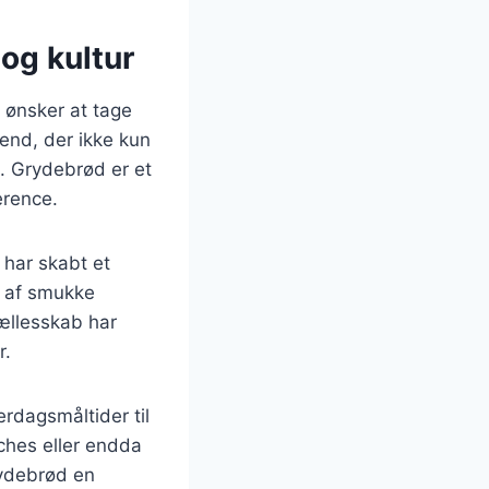
og kultur
 ønsker at tage
end, der ikke kun
. Grydebrød er et
erence.
 har skabt et
r af smukke
fællesskab har
r.
erdagsmåltider til
ches eller endda
rydebrød en