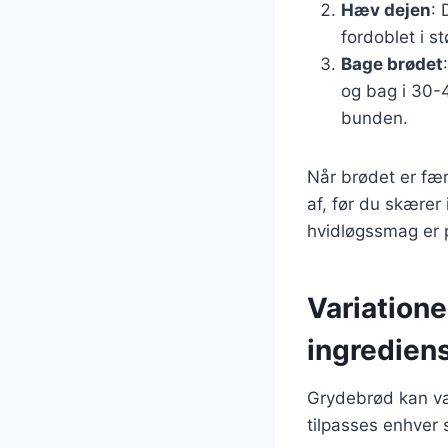
Hæv dejen
: 
fordoblet i stø
Bage brødet
og bag i 30-4
bunden.
Når brødet er fær
af, før du skærer
hvidløgssmag er pe
Variatione
ingredien
Grydebrød kan vari
tilpasses enhver 