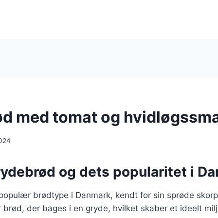
d med tomat og hvidløgssm
024
rydebrød og dets popularitet i D
populær brødtype i Danmark, kendt for sin sprøde skorp
r brød, der bages i en gryde, hvilket skaber et ideelt mi