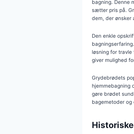
bagning. Denne m
sætter pris på. 
dem, der ønsker 
Den enkle opskrif
bagningserfaring. 
løsning for travle
giver mulighed f
Grydebrødets popu
hjemmebagning og
gøre brødet sunde
bagemetoder og op
Historiske