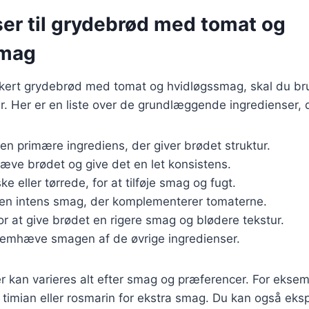
ser til grydebrød med tomat og
smag
ækkert grydebrød med tomat og hvidløgssmag, skal du b
r. Her er en liste over de grundlæggende ingredienser, 
Den primære ingrediens, der giver brødet struktur.
 hæve brødet og give det en let konsistens.
ske eller tørrede, for at tilføje smag og fugt.
r en intens smag, der komplementerer tomaterne.
For at give brødet en rigere smag og blødere tekstur.
 fremhæve smagen af de øvrige ingredienser.
r kan varieres alt efter smag og præferencer. For eksemp
 timian eller rosmarin for ekstra smag. Du kan også ek