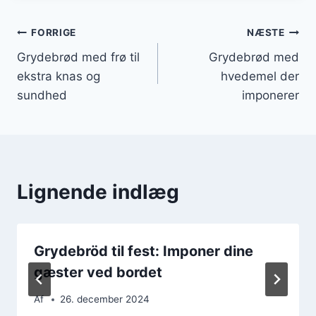
Indlægsnavigation
FORRIGE
NÆSTE
Grydebrød med frø til
Grydebrød med
ekstra knas og
hvedemel der
sundhed
imponerer
Lignende indlæg
Grydebröd til fest: Imponer dine
gæster ved bordet
Af
26. december 2024