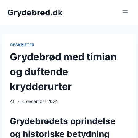
Fortsæt
Grydebrød.dk
til
indhold
OPSKRIFTER
Grydebrød med timian
og duftende
krydderurter
Af
8. december 2024
Grydebrødets oprindelse
og historiske betydning