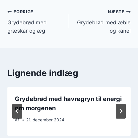
Indlægsnavigation
FORRIGE
NÆSTE
Grydebrød med
Grydebrød med æble
græskar og æg
og kanel
Lignende indlæg
Grydebrød med havregryn til energi
om morgenen
Af
21. december 2024