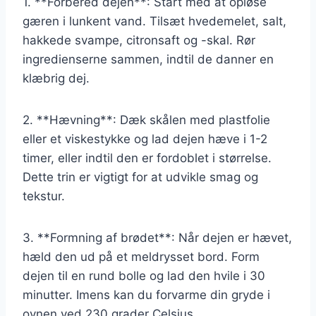
1. **Forbered dejen**: Start med at opløse
gæren i lunkent vand. Tilsæt hvedemelet, salt,
hakkede svampe, citronsaft og -skal. Rør
ingredienserne sammen, indtil de danner en
klæbrig dej.
2. **Hævning**: Dæk skålen med plastfolie
eller et viskestykke og lad dejen hæve i 1-2
timer, eller indtil den er fordoblet i størrelse.
Dette trin er vigtigt for at udvikle smag og
tekstur.
3. **Formning af brødet**: Når dejen er hævet,
hæld den ud på et meldrysset bord. Form
dejen til en rund bolle og lad den hvile i 30
minutter. Imens kan du forvarme din gryde i
ovnen ved 230 grader Celsius.