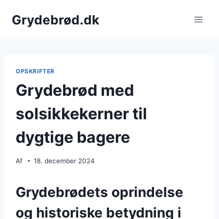
Fortsæt
Grydebrød.dk
til
indhold
OPSKRIFTER
Grydebrød med
solsikkekerner til
dygtige bagere
Af
18. december 2024
Grydebrødets oprindelse
og historiske betydning i