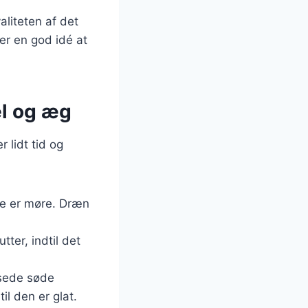
aliteten af det
er en god idé at
el og æg
 lidt tid og
 de er møre. Dræn
tter, indtil det
osede søde
il den er glat.