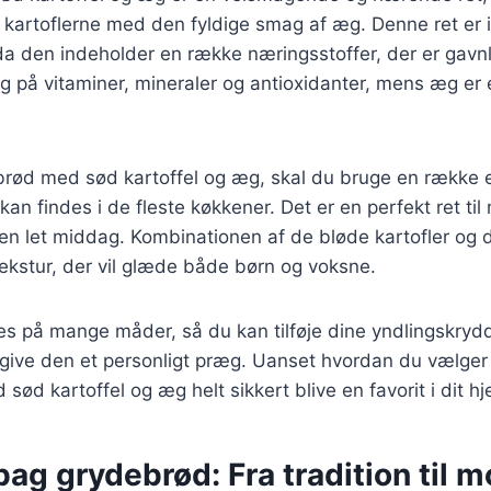
 kartoflerne med den fyldige smag af æg. Denne ret er 
a den indeholder en række næringsstoffer, der er gavnl
rig på vitaminer, mineraler og antioxidanter, mens æg e
ebrød med sød kartoffel og æg, skal du bruge en række 
 kan findes i de fleste køkkener. Det er en perfekt ret t
 en let middag. Kombinationen af de bløde kartofler o
tekstur, der vil glæde både børn og voksne.
es på mange måder, så du kan tilføje dine yndlingskrydde
 give den et personligt præg. Uanset hvordan du vælger 
sød kartoffel og æg helt sikkert blive en favorit i dit h
bag grydebrød: Fra tradition til 