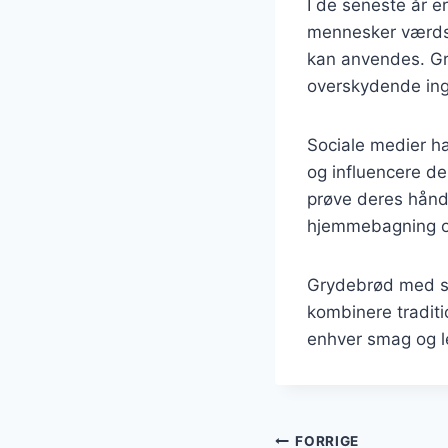
I de seneste år 
mennesker værdsæ
kan anvendes. Gr
overskydende ing
Sociale medier ha
og influencere del
prøve deres håndv
hjemmebagning og 
Grydebrød med sø
kombinere traditi
enhver smag og le
Indlægsnavi
FORRIGE