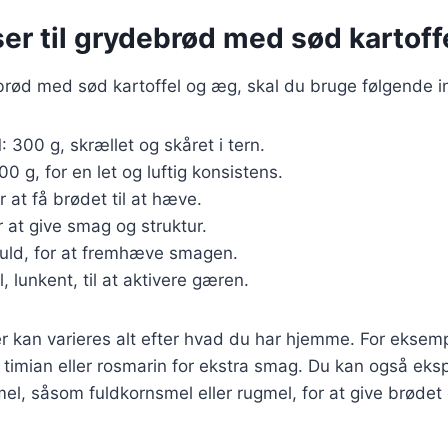
er til grydebrød med sød kartoff
brød med sød kartoffel og æg, skal du bruge følgende i
l
: 300 g, skrællet og skåret i tern.
500 g, for en let og luftig konsistens.
or at få brødet til at hæve.
or at give smag og struktur.
fuld, for at fremhæve smagen.
, lunkent, til at aktivere gæren.
r kan varieres alt efter hvad du har hjemme. For eksempe
 timian eller rosmarin for ekstra smag. Du kan også ek
 mel, såsom fuldkornsmel eller rugmel, for at give brøde