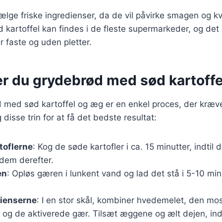
vælge friske ingredienser, da de vil påvirke smagen og kv
 kartoffel kan findes i de fleste supermarkeder, og det 
 faste og uden pletter.
er du grydebrød med sød kartoff
 med sød kartoffel og æg er en enkel proces, der kræver
disse trin for at få det bedste resultat:
toflerne
: Kog de søde kartofler i ca. 15 minutter, indtil
dem derefter.
en
: Opløs gæren i lunkent vand og lad det stå i 5-10 minu
dienserne
: I en stor skål, kombiner hvedemelet, den m
lt og de aktiverede gær. Tilsæt æggene og ælt dejen, indt