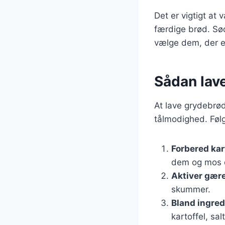
Det er vigtigt at 
færdige brød. Sød
vælge dem, der er
Sådan lav
At lave grydebrød
tålmodighed. Følg 
Forbered kar
dem og mos 
Aktiver gær
skummer.
Bland ingre
kartoffel, sa