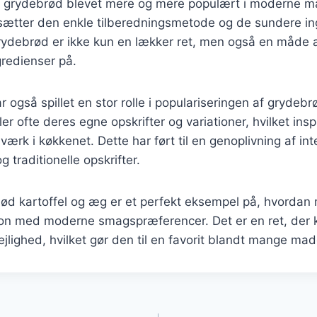
er grydebrød blevet mere og mere populært i moderne 
tter den enkle tilberedningsmetode og de sundere ing
ydebrød er ikke kun en lækker ret, men også en måde a
redienser på.
r også spillet en stor rolle i populariseringen af gryde
er ofte deres egne opskrifter og variationer, hvilket inspi
ærk i køkkenet. Dette har ført til en genoplivning af int
traditionelle opskrifter.
d kartoffel og æg er et perfekt eksempel på, hvordan
on med moderne smagspræferencer. Det er en ret, der ka
jlighed, hvilket gør den til en favorit blandt mange mad
gation