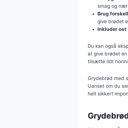
smag og nær
Brug forskel
give brødet 
Inkluder ost
Du kan også ekspe
at give brødet e
tilsætte lidt honni
Grydebrød med sød
Uanset om du serv
helt sikkert impo
Grydebrød