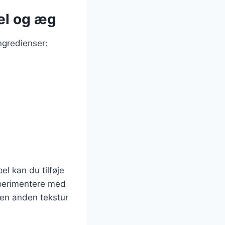
el og æg
ngredienser:
l kan du tilføje
sperimentere med
t en anden tekstur