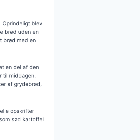
. Oprindeligt blev
ave brød uden en
dt brød med en
et en del af den
r til middagen.
ter af grydebrød,
lle opskrifter
som sød kartoffel