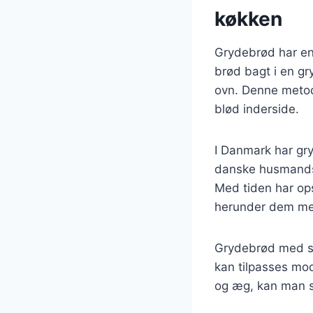
køkken
Grydebrød har en l
brød bagt i en gr
ovn. Denne metod
blød inderside.
I Danmark har gry
danske husmandsko
Med tiden har ops
herunder dem med 
Grydebrød med sød
kan tilpasses mo
og æg, kan man s