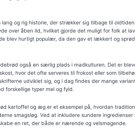
ang og rig historie, der strækker sig tilbage til oldtiden
yde over åben ild, hvilket gjorde det muligt for folk at l
e blev hurtigt populær, da den gav et lækkert og sprø
debrød også en særlig plads i madkulturen. Det er blev
st, hvor det ofte serveres til frokost eller som tilbehø
krifterne udviklet sig, og i dag findes der mange varian
forskellige typer mel og fyld.
 kartoffel og æg er et eksempel på, hvordan traditione
derne smagsløg. Ved at inkludere sundere ingredienser 
kabe en ret, der både er nærende og velsmagende.