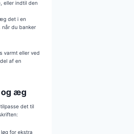
eller indtil den
læg det i en
t, når du banker
s varmt eller ved
 del af en
l og æg
lpasse det til
kriften:
 løg for ekstra