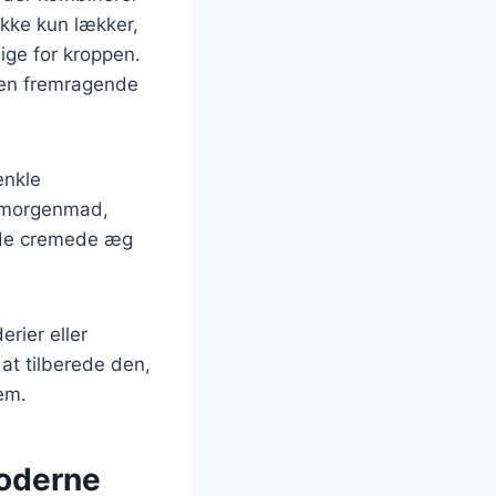
ikke kun lækker,
ige for kroppen.
r en fremragende
enkle
il morgenmad,
g de cremede æg
rier eller
at tilberede den,
jem.
moderne