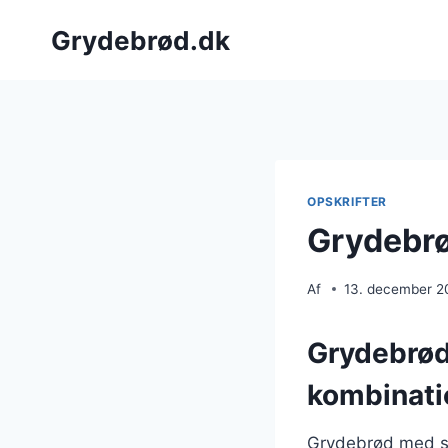
Fortsæt
Grydebrød.dk
til
indhold
OPSKRIFTER
Grydebrø
Af
13. december 2
Grydebrød
kombinati
Grydebrød med sø