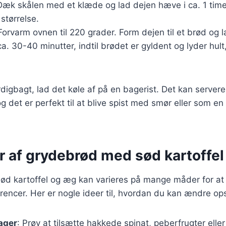
Dæk skålen med et klæde og lad dejen hæve i ca. 1 time, 
 størrelse.
 Forvarm ovnen til 220 grader. Form dejen til et brød og 
ca. 30-40 minutter, indtil brødet er gyldent og lyder hul
digbagt, lad det køle af på en bagerist. Det kan servere
g det er perfekt til at blive spist med smør eller som en
er af grydebrød med sød kartoffe
 kartoffel og æg kan varieres på mange måder for at ti
ncer. Her er nogle ideer til, hvordan du kan ændre ops
sager
: Prøv at tilsætte hakkede spinat, peberfrugter eller