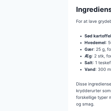
Ingrediens
For at lave gryde
Sød kartoffe
Hvedemel
: 
Gær
: 25 g, f
Æg
: 2 stk, f
Salt
: 1 teske
Vand
: 300 ml
Disse ingrediense
krydderurter som
forskellige typer
og smag.