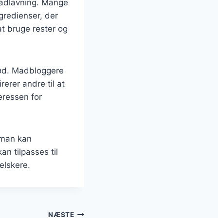
madlavning. Mange
redienser, der
t bruge rester og
brød. Madbloggere
rerer andre til at
eressen for
 man kan
n tilpasses til
elskere.
NÆSTE