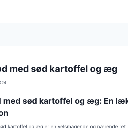
d med sød kartoffel og æg
024
 med sød kartoffel og æg: En læ
on
d kartoffel og æg er en velsmagende og nærende ret,