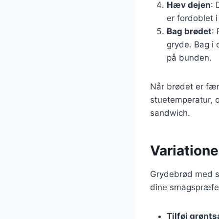
Hæv dejen
: 
er fordoblet i
Bag brødet
:
gryde. Bag i 
på bunden.
Når brødet er fær
stuetemperatur, o
sandwich.
Variation
Grydebrød med sød
dine smagspræfere
Tilføj grønt