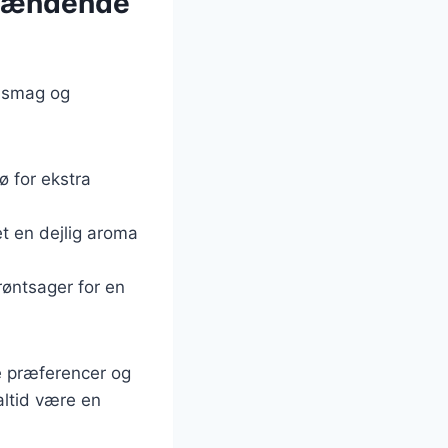
spændende
a smag og
ø for ekstra
et en dejlig aroma
grøntsager for en
ge præferencer og
altid være en