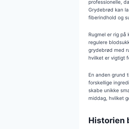
professionelle, d
Grydebrød kan lav
fiberindhold og 
Rugmel er rig på 
regulere blodsukk
grydebrød med ru
hvilket er vigtigt 
En anden grund ti
forskellige ingred
skabe unikke sma
middag, hvilket gø
Historien 