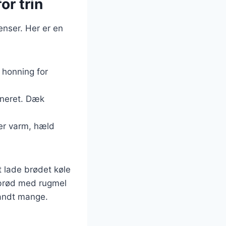
or trin
enser. Her er en
t honning for
bineret. Dæk
er varm, hæld
t lade brødet køle
debrød med rugmel
landt mange.