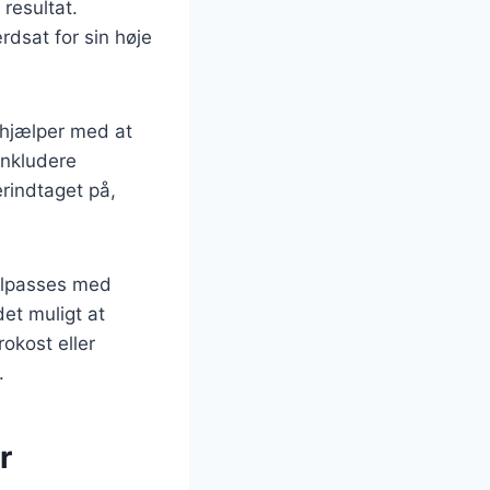
resultat.
dsat for sin høje
t hjælper med at
inkludere
rindtaget på,
tilpasses med
det muligt at
okost eller
.
r