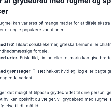
er af grydebrød med rugmel og 
ser
gmel kan varieres på mange måder for at tilføje ekstr
er er nogle populære variationer:
ed frø
: Tilsæt solsikkekerner, græskarkerner eller chiafr
undhedsmæssige fordele.
ed urter
: Frisk dild, timian eller rosmarin kan give brød
ed grøntsager
: Tilsæt hakket hvidløg, løg eller bagte 
magende variant.
 gør det muligt at tilpasse grydebrødet til dine personli
 hvilken opskrift du vælger, vil grydebrød med rugmel 
øjelse til dit måltid.