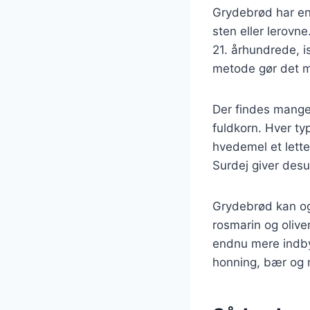
Grydebrød har en l
sten eller lerov
21. århundrede, i
metode gør det m
Der findes mange
fuldkorn. Hver ty
hvedemel et lett
Surdej giver desu
Grydebrød kan ogs
rosmarin og olive
endnu mere indb
honning, bær og 