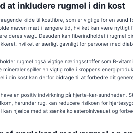
d at inkludere rugmel i din kost
ragende kilde til kostfibre, som er vigtige for en sund f
lde maven mæt i længere tid, hvilket kan være nyttigt 
lere deres vægt. Desuden kan fiberindholdet i rugmel bid
ukkeret, hvilket er særligt gavnligt for personer med dia
holder rugmel også vigtige næringsstoffer som B-vitamin
mineraler spiller en vigtig rolle i kroppens energiprodukt
l i din kost kan derfor bidrage til at forbedre dit genere
ave en positiv indvirkning på hjerte-kar-sundheden. Stu
ldkorn, herunder rug, kan reducere risikoen for hjertes
el kan hjælpe med at sænke kolesterolniveauet og forbe