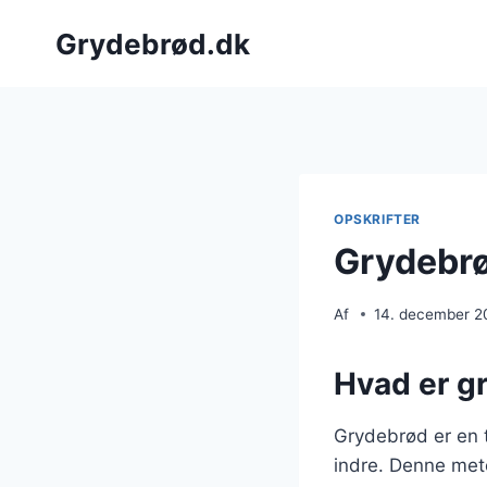
Fortsæt
Grydebrød.dk
til
indhold
OPSKRIFTER
Grydebrød
Af
14. december 2
Hvad er gr
Grydebrød er en t
indre. Denne met