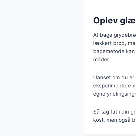
Oplev glæ
At bage grydebrød
lækkert brød, men
bagemetode kan 
måder.
Uanset om du er 
eksperimentere me
egne yndlingsingr
Så tag fat i din 
kost, men også br