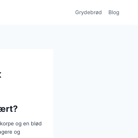
Grydebrød
Blog
t
lært?
skorpe og en blød
agere og