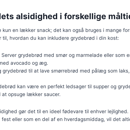
ts alsidighed i forskellige målti
 kun en lækker snack; det kan også bruges i mange fors
r til, hvordan du kan inkludere grydebrød i din kost:
: Server grydebrød med smør og marmelade eller som e
med avocado og æg.
g grydebrød til at lave smørrebrød med pålæg som laks, 
debrød kan være en perfekt ledsager til supper og gryde
l at opsuge lækker saucer.
dighed gør det til en ideel fødevare til enhver lejlighe
n fest eller som en del af en hverdagsmiddag, vil det alti