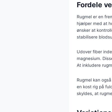
Fordele ve
Rugmel er en frem
hjælper med at ho
ønsker at kontrol
stabilisere blods
Udover fiber inde
magnesium. Disse 
At inkludere rugme
Rugmel kan også h
en kost rig på fu
skyldes, at rugm