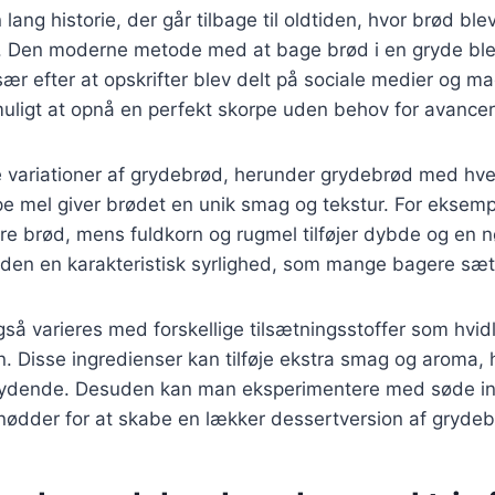
ang historie, der går tilbage til oldtiden, hvor brød ble
ne. Den moderne metode med at bage brød i en gryde ble
sær efter at opskrifter blev delt på sociale medier og 
uligt at opnå en perfekt skorpe uden behov for avancer
 variationer af grydebrød, herunder grydebrød med hve
pe mel giver brødet en unik smag og tekstur. For eksemp
ere brød, mens fuldkorn og rugmel tilføjer dybde og en
den en karakteristisk syrlighed, som mange bagere sætt
å varieres med forskellige tilsætningsstoffer som hvidl
n. Disse ingredienser kan tilføje ekstra smag og aroma, 
ydende. Desuden kan man eksperimentere med søde in
nødder for at skabe en lækker dessertversion af grydeb