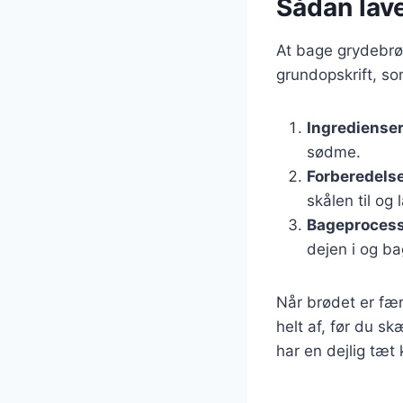
Sådan lave
At bage grydebrø
grundopskrift, so
Ingrediense
sødme.
Forberedels
skålen til og
Bageproces
dejen i og ba
Når brødet er fær
helt af, før du s
har en dejlig tæt