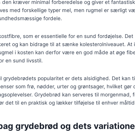
a den kræver minimal forberedelse og giver et fantastisk 
es med forskellige typer mel, men rugmel er særligt vær
sundhedsmæssige fordele.
kostfibre, som er essentielle for en sund fordøjelse. De
eret og kan bidrage til at sænke kolesterolniveauet. At 
gmel i kosten kan derfor være en god måde at øge fibe
for en sund livsstil.
l grydebrødets popularitet er dets alsidighed. Det kan 
ienser som frø, nødder, urter og grøntsager, hvilket gør 
gsoplevelser. Grydebrød kan serveres til morgenmad, fr
r det til en praktisk og lækker tilføjelse til enhver måltid
bag grydebrød og dets variatione