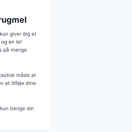
 rugmel
kun giver dig et
 og en let
es på mange
tastisk måde at
at tilføje dine
 kun berige din