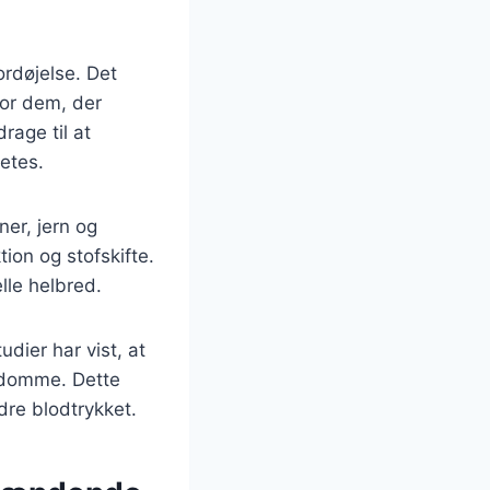
ordøjelse. Det
for dem, der
rage til at
betes.
er, jern og
ion og stofskifte.
lle helbred.
dier har vist, at
ygdomme. Dette
dre blodtrykket.