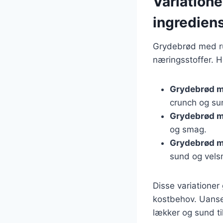
Variation
ingredien
Grydebrød med ru
næringsstoffer. H
Grydebrød m
crunch og s
Grydebrød m
og smag.
Grydebrød m
sund og vels
Disse variationer
kostbehov. Uanset
lækker og sund tilf