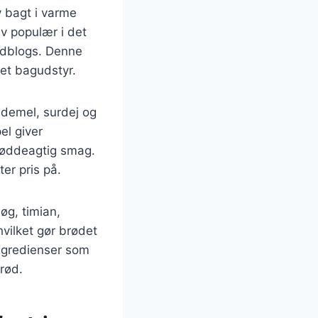
v bagt i varme
v populær i det
madblogs. Denne
et bagudstyr.
demel, surdej og
el giver
 nøddeagtig smag.
er pris på.
øg, timian,
hvilket gør brødet
gredienser som
rød.