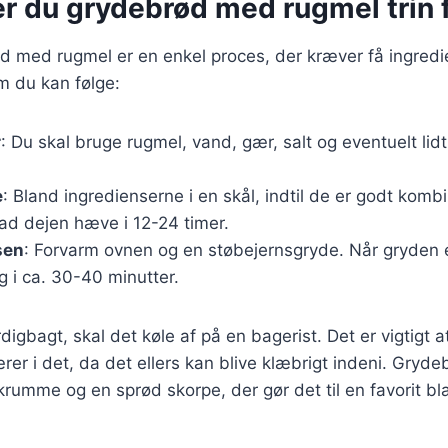
r du grydebrød med rugmel trin f
d med rugmel er en enkel proces, der kræver få ingredi
m du kan følge:
r
: Du skal bruge rugmel, vand, gær, salt og eventuelt lid
e
: Bland ingredienserne i en skål, indtil de er godt kom
 lad dejen hæve i 12-24 timer.
sen
: Forvarm ovnen og en støbejernsgryde. Når gryden 
g i ca. 30-40 minutter.
digbagt, skal det køle af på en bagerist. Det er vigtigt a
kærer i det, da det ellers kan blive klæbrigt indeni. Gry
 krumme og en sprød skorpe, der gør det til en favorit b