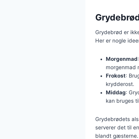
Grydebrøde
Grydebrød er ikke
Her er nogle idee
Morgenmad
morgenmad 
Frokost
: Bru
krydderost.
Middag
: Gry
kan bruges ti
Grydebrødets alsi
serverer det til e
blandt gæsterne.