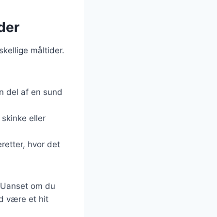
der
kellige måltider.
n del af en sund
skinke eller
retter, hvor det
d. Uanset om du
d være et hit