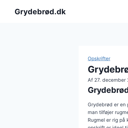
Fortsæt
Grydebrød.dk
til
indhold
Opskrifter
Grydebrø
Af
27. december
Grydebrød 
Grydebrød er en p
man tilføjer rugm
Rugmel er rig på 
opskrift er ideel