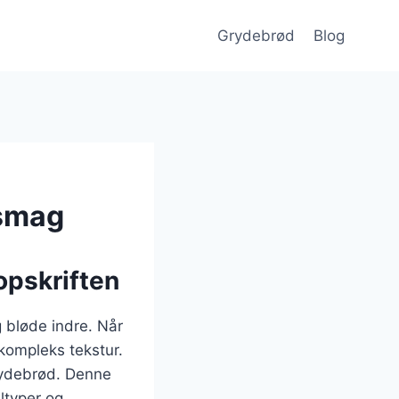
Grydebrød
Blog
 smag
opskriften
 bløde indre. Når
 kompleks tekstur.
grydebrød. Denne
ltyper og