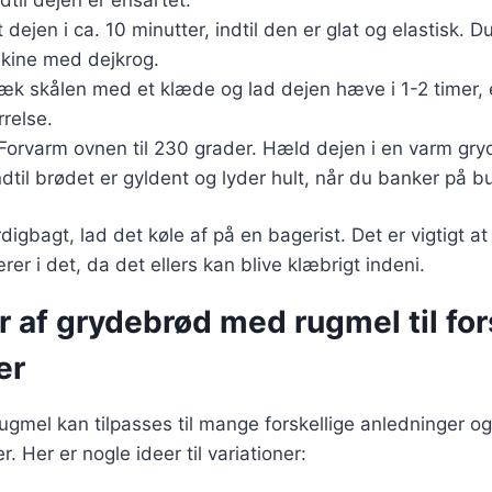
t dejen i ca. 10 minutter, indtil den er glat og elastisk.
kine med dejkrog.
æk skålen med et klæde og lad dejen hæve i 1-2 timer, el
rrelse.
 Forvarm ovnen til 230 grader. Hæld dejen i en varm gry
ndtil brødet er gyldent og lyder hult, når du banker på 
digbagt, lad det køle af på en bagerist. Det er vigtigt at
ærer i det, da det ellers kan blive klæbrigt indeni.
r af grydebrød med rugmel til for
er
gmel kan tilpasses til mange forskellige anledninger og
 Her er nogle ideer til variationer: