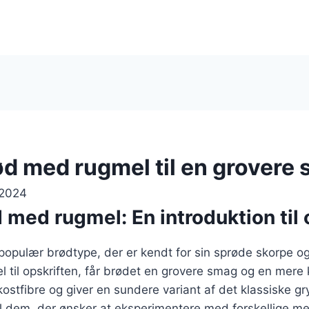
d med rugmel til en grovere
 2024
med rugmel: En introduktion til 
opulær brødtype, der er kendt for sin sprøde skorpe og
el til opskriften, får brødet en grovere smag og en mere
kostfibre og giver en sundere variant af det klassiske 
 til dem, der ønsker at eksperimentere med forskellige me