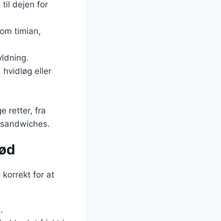
til dejen for
som timian,
yldning.
hvidløg eller
e retter, fra
r sandwiches.
rød
korrekt for at
.