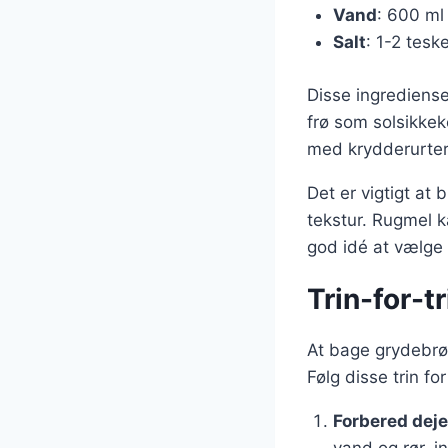
Vand
: 600 ml
Salt
: 1-2 tesk
Disse ingrediense
frø som solsikkek
med krydderurter 
Det er vigtigt at
tekstur. Rugmel k
god idé at vælge 
Trin-for-t
At bage grydebrød
Følg disse trin fo
Forbered dej
vand og rør, in