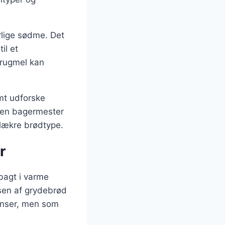
lige sødme. Det
il et
 rugmel kan
amt udforske
aren bagermester
e lækre brødtype.
r
 bagt i varme
nsen af grydebrød
ienser, men som