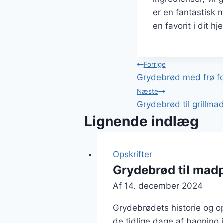
er en fantastisk 
en favorit i dit hj
Indlægsnavi
Forrige
Grydebrød med frø fo
Næste
Grydebrød til grillm
Lignende indlæg
Opskrifter
Grydebrød til mad
Af
14. december 2024
Grydebrødets historie og op
de tidlige dage af bagning 