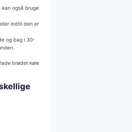
 Du kan også bruge
ler indtil den er
de og bag i 30-
bunden.
 lade brødet køle
skellige