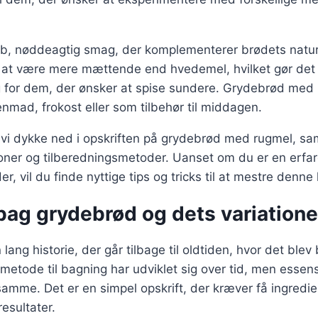
b, nøddeagtig smag, der komplementerer brødets natur
 at være mere mættende end hvedemel, hvilket gør det t
 for dem, der ønsker at spise sundere. Grydebrød med
enmad, frokost eller som tilbehør til middagen.
il vi dykke ned i opskriften på grydebrød med rugmel, s
tioner og tilberedningsmetoder. Uanset om du er en erf
r, vil du finde nyttige tips og tricks til at mestre denn
bag grydebrød og dets variatione
ang historie, der går tilbage til oldtiden, hvor det blev
metode til bagning har udviklet sig over tid, men esse
samme. Det er en simpel opskrift, der kræver få ingred
resultater.