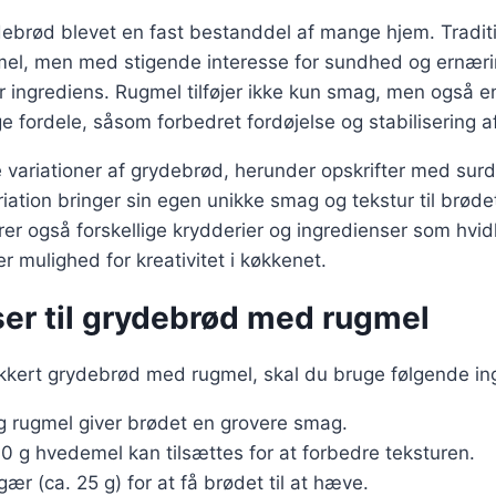
ebrød blevet en fast bestanddel af mange hjem. Traditi
l, men med stigende interesse for sundhed og ernæri
r ingrediens. Rugmel tilføjer ikke kun smag, men også 
fordele, såsom forbedret fordøjelse og stabilisering a
variationer af grydebrød, herunder opskrifter med surd
riation bringer sin egen unikke smag og tekstur til brøde
erer også forskellige krydderier og ingredienser som hvid
ver mulighed for kreativitet i køkkenet.
ser til grydebrød med rugmel
ækkert grydebrød med rugmel, skal du bruge følgende in
g rugmel giver brødet en grovere smag.
00 g hvedemel kan tilsættes for at forbedre teksturen.
gær (ca. 25 g) for at få brødet til at hæve.