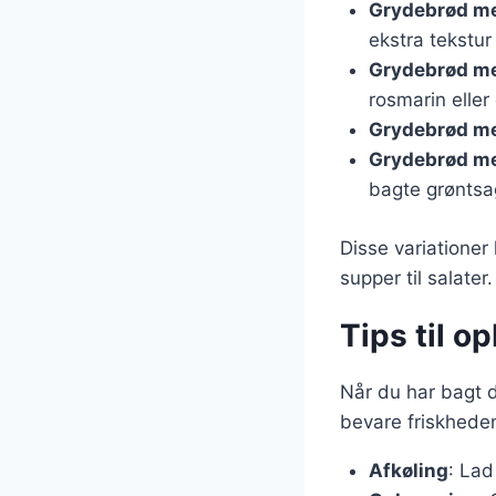
Grydebrød me
ekstra tekstu
Grydebrød me
rosmarin eller
Grydebrød me
Grydebrød me
bagte grøntsa
Disse variationer 
supper til salate
Tips til o
Når du har bagt d
bevare friskheden
Afkøling
: Lad