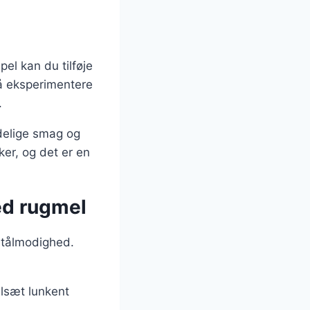
el kan du tilføje
så eksperimentere
.
ndelige smag og
ker, og det er en
med rugmel
 tålmodighed.
ilsæt lunkent