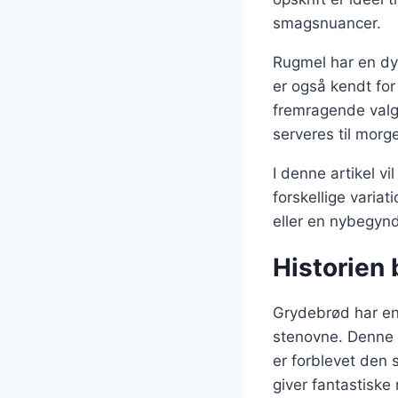
smagsnuancer.
Rugmel har en dy
er også kendt for
fremragende valg
serveres til morg
I denne artikel v
forskellige varia
eller en nybegynde
Historien 
Grydebrød har en l
stenovne. Denne 
er forblevet den 
giver fantastiske 