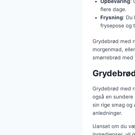
Opbevaring
: 
flere dage.
Frysning
: Du 
frysepose og 
Grydebrød med ru
morgenmad, eller 
smørrebrød med for
Grydebrød
Grydebrød med rug
også en sundere 
sin rige smag og 
anledninger.
Uanset om du vælg
ingredienser, vil