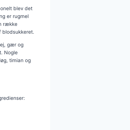
onelt blev det
ng er rugmel
en række
f blodsukkeret.
ej, gær og
t. Nogle
løg, timian og
gredienser: