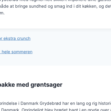
måde at bringe sundhed og smag ind i dit køkken, og det v
em.
gation
r ekstra crunch
ad hele sommeren
pakke med grøntsager
rindelse i Danmark Grydebrød har en lang og rig historie,
i Danmark. Oprindeligt blev brødet bagt i en gryde over å