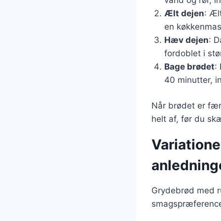
Ælt dejen
: Æl
en køkkenmas
Hæv dejen
: D
fordoblet i stø
Bage brødet
:
40 minutter, i
Når brødet er fær
helt af, før du sk
Variatione
anledning
Grydebrød med ru
smagspræferencer.