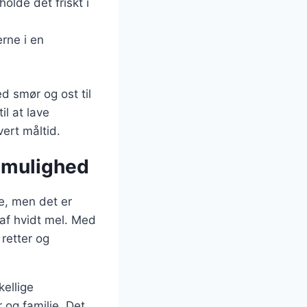
olde det friskt i
rne i en
 smør og ost til
l at lave
vert måltid.
 mulighed
e, men det er
af hvidt mel. Med
 retter og
ellige
 og familie. Det