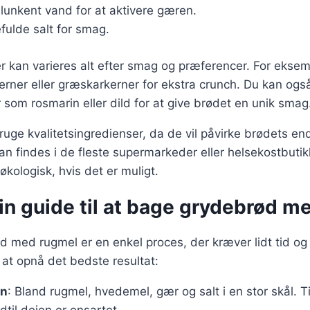
 lunkent vand for at aktivere gæren.
efulde salt for smag.
r kan varieres alt efter smag og præferencer. For eksemp
erner eller græskarkerner for ekstra crunch. Du kan og
som rosmarin eller dild for at give brødet en unik smag
 bruge kvalitetsingredienser, da de vil påvirke brødets e
an findes i de fleste supermarkeder eller helsekostbutik
økologisk, hvis det er muligt.
rin guide til at bage grydebrød 
 med rugmel er en enkel proces, der kræver lidt tid og
r at opnå det bedste resultat:
en
: Bland rugmel, hvedemel, gær og salt i en stor skål. T
dtil dejen er ensartet.