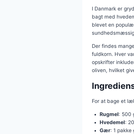
I Danmark er gryd
bagt med hvedeme
blevet en populæ
sundhedsmæssige 
Der findes mange 
fuldkorn. Hver va
opskrifter inklud
oliven, hvilket gi
Ingredien
For at bage et l
Rugmel
: 500 
Hvedemel
: 2
Gær
: 1 pakke 