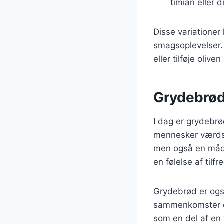
timian eller 
Disse variatione
smagsoplevelser.
eller tilføje oliv
Grydebrød
I dag er grydebr
mennesker værdsæt
men også en måde
en følelse af tilf
Grydebrød er ogs
sammenkomster og 
som en del af en 