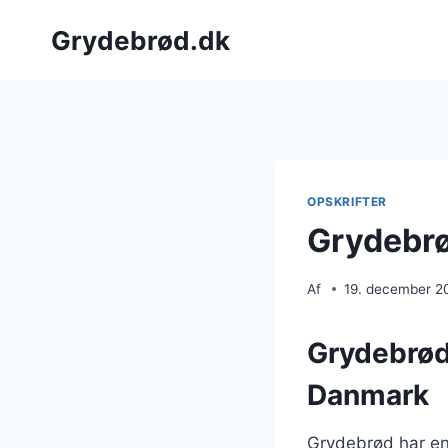
Fortsæt
Grydebrød.dk
til
indhold
OPSKRIFTER
Grydebrø
Af
19. december 2
Grydebrøde
Danmark
Grydebrød har en l