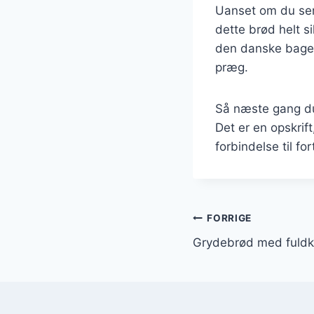
Uanset om du serv
dette brød helt s
den danske bagetr
præg.
Så næste gang du 
Det er en opskrift
forbindelse til f
Indlægsnavi
FORRIGE
Grydebrød med fuldkor