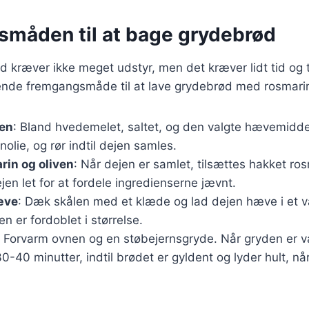
måden til at bage grydebrød
d kræver ikke meget udstyr, men det kræver lidt tid og
nde fremgangsmåde til at lave grydebrød med rosmarin
jen
: Bland hvedemelet, saltet, og den valgte hævemiddel
nolie, og rør indtil dejen samles.
rin og oliven
: Når dejen er samlet, tilsættes hakket ros
ejen let for at fordele ingredienserne jævnt.
æve
: Dæk skålen med et klæde og lad dejen hæve i et va
den er fordoblet i størrelse.
: Forvarm ovnen og en støbejernsgryde. Når gryden er v
30-40 minutter, indtil brødet er gyldent og lyder hult, n