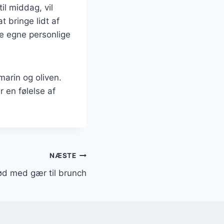
il middag, vil
 bringe lidt af
ne egne personlige
marin og oliven.
r en følelse af
NÆSTE
d med gær til brunch