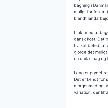
bagning i Danmark
muligt for folk a
blandt landarbejd
I takt med at bag
dansk kost. Det b
hvilket betød, at 
gjorde det muligt 
en unik smag og t
I dag er grydebr
Det er kendt for s
morgenmad og som
variation, der til