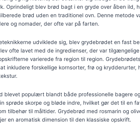
. Oprindeligt blev brød bagt i en gryde over åben ild, h
t tilberede brød uden en traditionel ovn. Denne metode 
ere og nomader, der ofte var på farten.
eteknikkerne udviklede sig, blev grydebrødet en fast b
lev ofte lavet med de ingredienser, der var tilgængelige
opskrifterne varierede fra region til region. Grydebrødet
at inkludere forskellige kornsorter, frø og krydderurter, 
ekstur.
ød blevet populært blandt både professionelle bagere 
in sprøde skorpe og bløde indre, hvilket gør det til en fav
 tilbehør til måltider. Grydebrød med rosmarin og oliv
føjer en aromatisk dimension til den klassiske opskrift.