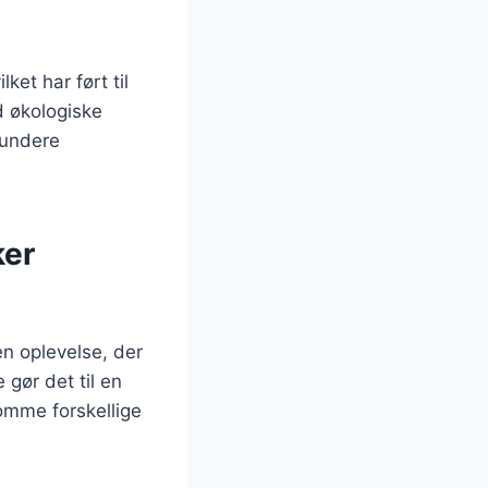
et har ført til
d økologiske
sundere
ker
en oplevelse, der
 gør det til en
komme forskellige