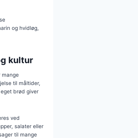
se
rin og hvidløg,
g kultur
or mange
lse til måltider,
eget brød giver
eres ved
per, salater eller
dsager til mange