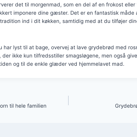
erer det til morgenmad, som en del af en frokost eller t
ikkert imponere dine gæster. Det er en fantastisk måde at
adition ind i dit køkken, samtidig med at du tilføjer di
har lyst til at bage, overvej at lave grydebrød med ros
, der ikke kun tilfredsstiller smagsløgene, men også give
ortiden og til de enkle glæder ved hjemmelavet mad.
gation
n til hele familien
Grydebrø