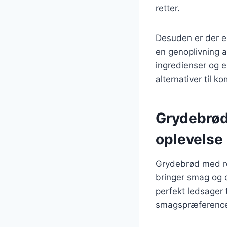
retter.
Desuden er der en
en genoplivning 
ingredienser og e
alternativer til k
Grydebrød
oplevelse
Grydebrød med ros
bringer smag og d
perfekt ledsager 
smagspræference