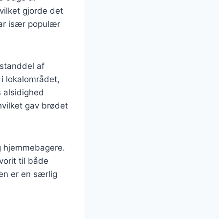
vilket gjorde det
var især populær
estanddel af
 i lokalområdet,
s alsidighed
hvilket gav brødet
og hjemmebagere.
orit til både
en er en særlig