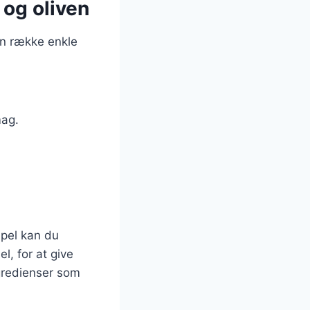
 og oliven
en række enkle
mag.
mpel kan du
l, for at give
ngredienser som