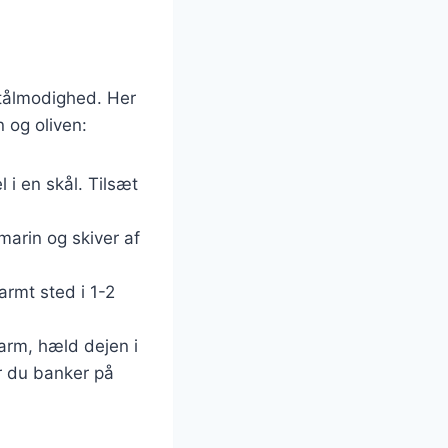
 tålmodighed. Her
 og oliven:
 i en skål. Tilsæt
marin og skiver af
rmt sted i 1-2
arm, hæld dejen i
år du banker på