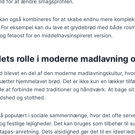
dild for at ændre smagsprofilen.
r kan også kombineres for at skabe endnu mere komplek
 For eksempel kan du lave et grydebrød med både rosma
en og fetaost for en middelhavsinspireret version.
ets rolle i moderne madlavning o
ød blevet en del af den moderne madlavningskultur, hv
ter hjemmelavet brød. Det er ikke kun en lækker tilføje
 at forbinde med traditioner og håndværk. At bage sit 
redshed og stolthed.
å populært i sociale sammenhænge, hvor det ofte serv
festlige lejligheder. Det kan bruges som tilbehør til sup
tapas-anretning. Dets alsidighed gør det til en ideel le