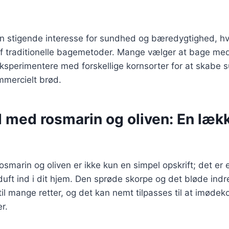
 stigende interesse for sundhed og bæredygtighed, hvilk
af traditionelle bagemetoder. Mange vælger at bage me
ksperimentere med forskellige kornsorter for at skabe 
ommercielt brød.
 med rosmarin og oliven: En læk
marin og oliven er ikke kun en simpel opskrift; det er 
uft ind i dit hjem. Den sprøde skorpe og det bløde indre
til mange retter, og det kan nemt tilpasses til at imøde
r.