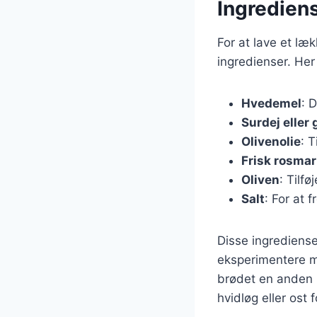
Ingrediens
For at lave et læ
ingredienser. He
Hvedemel
: 
Surdej eller
Olivenolie
: T
Frisk rosmar
Oliven
: Tilfø
Salt
: For at
Disse ingrediense
eksperimentere me
brødet en anden k
hvidløg eller ost 