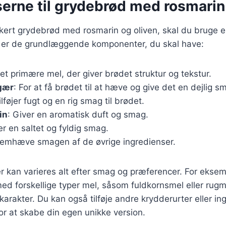
erne til grydebrød med rosmarin
kkert grydebrød med rosmarin og oliven, skal du bruge 
r er de grundlæggende komponenter, du skal have:
Det primære mel, der giver brødet struktur og tekstur.
 gær
: For at få brødet til at hæve og give det en dejlig s
ilføjer fugt og en rig smag til brødet.
in
: Giver en aromatisk duft og smag.
jer en saltet og fyldig smag.
 fremhæve smagen af de øvrige ingredienser.
r kan varieres alt efter smag og præferencer. For ekse
d forskellige typer mel, såsom fuldkornsmel eller rugme
arakter. Du kan også tilføje andre krydderurter eller i
for at skabe din egen unikke version.