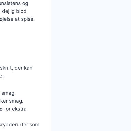
konsistens og
 dejlig blød
jelse at spise.
krift, der kan
e:
s smag.
kker smag.
ø for ekstra
 krydderurter som