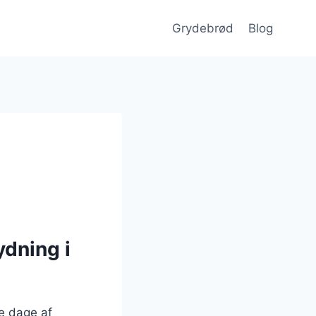
Grydebrød
Blog
ydning i
ge dage af