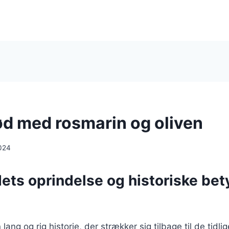
d med rosmarin og oliven
024
ts oprindelse og historiske bet
ang og rig historie, der strækker sig tilbage til de tidli