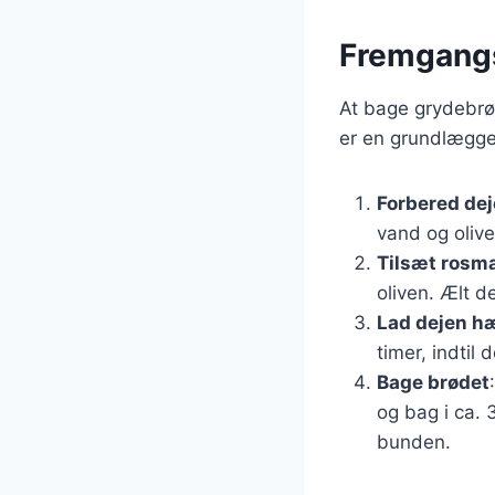
Fremgangs
At bage grydebrø
er en grundlægge
Forbered de
vand og olive
Tilsæt rosma
oliven. Ælt d
Lad dejen h
timer, indtil 
Bage brødet
og bag i ca. 
bunden.