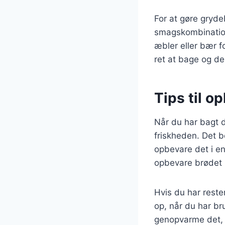
For at gøre gryd
smagskombinatione
æbler eller bær f
ret at bage og de
Tips til 
Når du har bagt d
friskheden. Det b
opbevare det i en
opbevare brødet i
Hvis du har reste
op, når du har br
genopvarme det, k