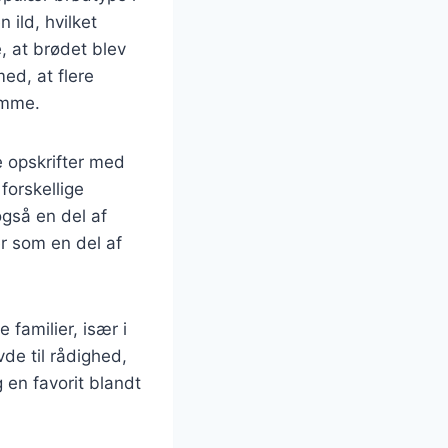
 ild, hvilket
, at brødet blev
ed, at flere
emme.
e opskrifter med
forskellige
gså en del af
er som en del af
 familier, især i
de til rådighed,
en favorit blandt