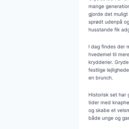
mange generatione
gjorde det mulig
sprødt udenpå og 
husstande fik adg
I dag findes der 
hvedemel til mer
krydderier. Gryde
festlige lejlighed
en brunch.
Historisk set har 
tider med knaphe
og skabe et vels
både unge og gaml