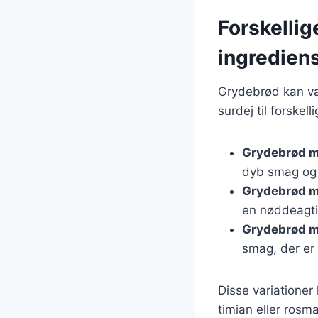
Forskellig
ingredien
Grydebrød kan vari
surdej til forskel
Grydebrød m
dyb smag og e
Grydebrød m
en nøddeagt
Grydebrød 
smag, der er
Disse variationer
timian eller rosm