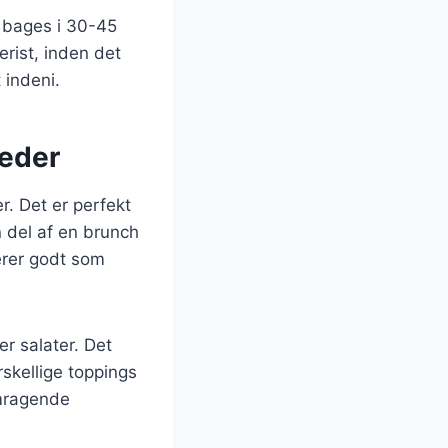
t bages i 30-45
erist, inden det
 indeni.
heder
r. Det er perfekt
 del af en brunch
erer godt som
er salater. Det
skellige toppings
emragende