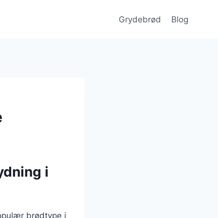
Grydebrød
Blog
e
ydning i
opulær brødtype i