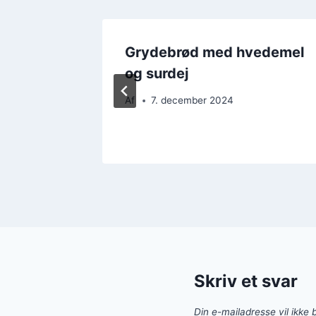
vregryn
Grydebrød med hvedemel
og surdej
Af
7. december 2024
Skriv et svar
Din e-mailadresse vil ikke b