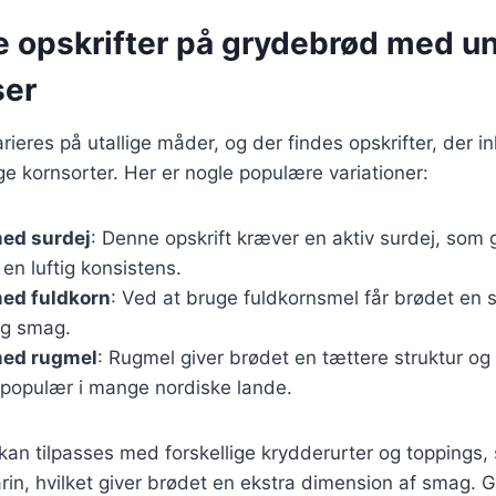
e opskrifter på grydebrød med u
ser
eres på utallige måder, og der findes opskrifter, der ink
lige kornsorter. Her er nogle populære variationer:
ed surdej
: Denne opskrift kræver en aktiv surdej, som 
n luftig konsistens.
ed fuldkorn
: Ved at bruge fuldkornsmel får brødet en s
ig smag.
med rugmel
: Rugmel giver brødet en tættere struktur og 
 populær i mange nordiske lande.
 kan tilpasses med forskellige krydderurter og toppings,
arin, hvilket giver brødet en ekstra dimension af smag.