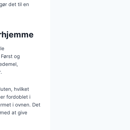
gør det til en
erhjemme
le
 Først og
vedemel,
.
uten, hvilket
er fordoblet i
armet i ovnen. Det
 med at give