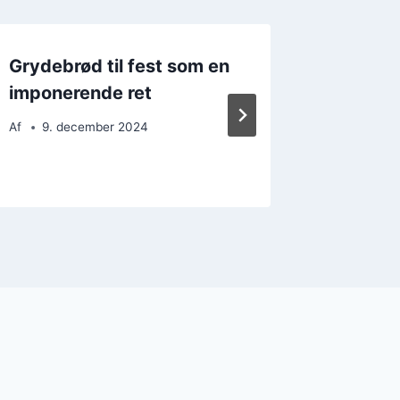
Grydebrød til fest som en
Grydeb
imponerende ret
solsikk
snackp
Af
9. december 2024
Af
9. d