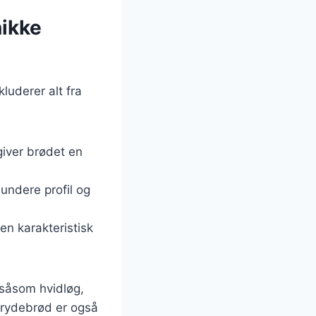
nikke
luderer alt fra
giver brødet en
undere profil og
en karakteristisk
 såsom hvidløg,
 Grydebrød er også