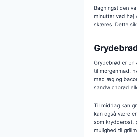
Bagningstiden var
minutter ved høj 
skæres. Dette sikr
Grydebrød 
Grydebrød er en al
til morgenmad, h
med æg og bacon.
sandwichbrød elle
Til middag kan gr
kan også være en 
som krydderost, 
mulighed til gril