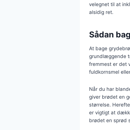
velegnet til at in
alsidig ret.
Sådan bag
At bage grydebrø
grundlæggende trin
fremmest er det v
fuldkornsmel elle
Når du har blande
giver brødet en go
størrelse. Hereft
er vigtigt at dæk
brødet en sprød 