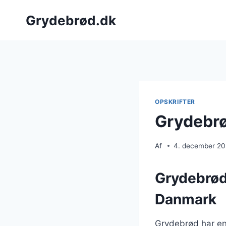
Fortsæt
Grydebrød.dk
til
indhold
OPSKRIFTER
Grydebrø
Af
4. december 2
Grydebrøde
Danmark
Grydebrød har en 