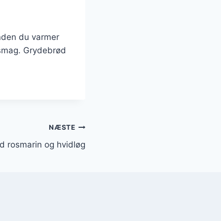
inden du varmer
 smag. Grydebrød
NÆSTE
 rosmarin og hvidløg