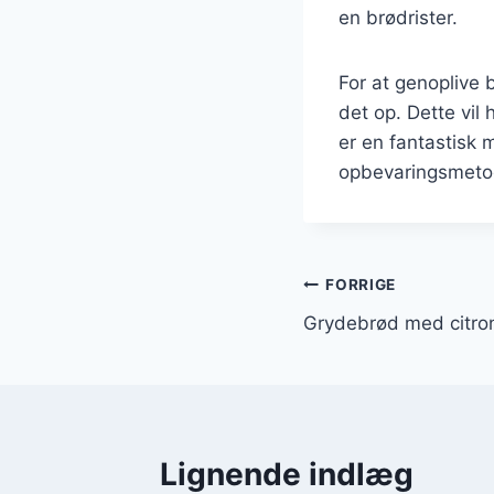
en brødrister.
For at genoplive 
det op. Dette vi
er en fantastisk 
opbevaringsmeto
Indlægsnavi
FORRIGE
Grydebrød med citron
Lignende indlæg