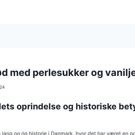
d med perlesukker og vanilj
024
ts oprindelse og historiske bet
lang og rig historie i Danmark, hvor det har været en p