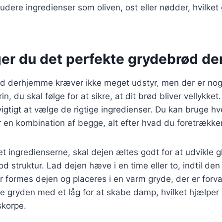
kludere ingredienser som oliven, ost eller nødder, hvilket 
er du det perfekte grydebrød d
d derhjemme kræver ikke meget udstyr, men der er nog
, du skal følge for at sikre, at dit brød bliver vellykket.
igtigt at vælge de rigtige ingredienser. Du kan bruge h
r en kombination af begge, alt efter hvad du foretrækker
t ingredienserne, skal dejen æltes godt for at udvikle gl
d struktur. Lad dejen hæve i en time eller to, indtil den 
er formes dejen og placeres i en varm gryde, der er forv
ke gryden med et låg for at skabe damp, hvilket hjælper
skorpe.