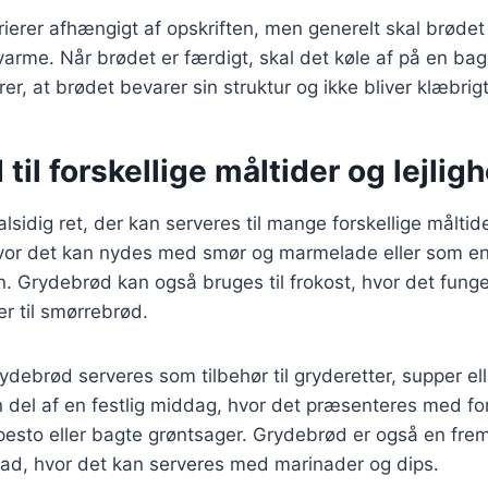
ierer afhængigt af opskriften, men generelt skal brøde
varme. Når brødet er færdigt, skal det køle af på en bag
er, at brødet bevarer sin struktur og ikke bliver klæbrigt
til forskellige måltider og lejlig
sidig ret, der kan serveres til mange forskellige måltide
vor det kan nydes med smør og marmelade eller som en
 Grydebrød kan også bruges til frokost, hvor det fung
r til smørrebrød.
ydebrød serveres som tilbehør til gryderetter, supper ell
del af en festlig middag, hvor det præsenteres med for
pesto eller bagte grøntsager. Grydebrød er også en fr
lmad, hvor det kan serveres med marinader og dips.