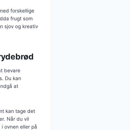
med forskellige
ndda frugt som
n sjov og kreativ
grydebrød
at bevare
es. Du kan
Undgå at
mt kan tage det
r. Når du vil
i ovnen eller på