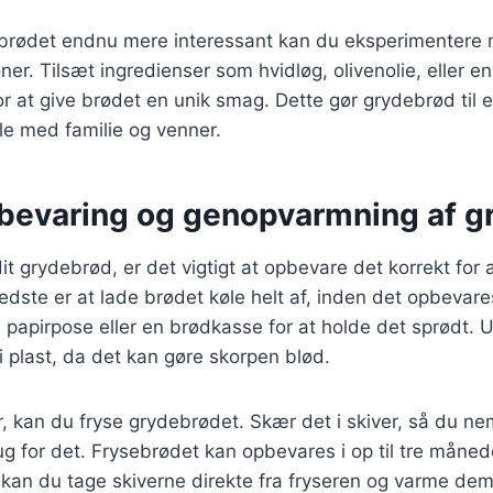
ebrødet endnu mere interessant kan du eksperimentere 
r. Tilsæt ingredienser som hvidløg, olivenolie, eller e
or at give brødet en unik smag. Dette gør grydebrød til e
le med familie og venner.
opbevaring og genopvarmning af 
it grydebrød, er det vigtigt at opbevare det korrekt for 
edste er at lade brødet køle helt af, inden det opbevar
 papirpose eller en brødkasse for at holde det sprødt. 
 plast, da det kan gøre skorpen blød.
r, kan du fryse grydebrødet. Skær det i skiver, så du ne
ug for det. Frysebrødet kan opbevares i op til tre månede
an du tage skiverne direkte fra fryseren og varme dem 