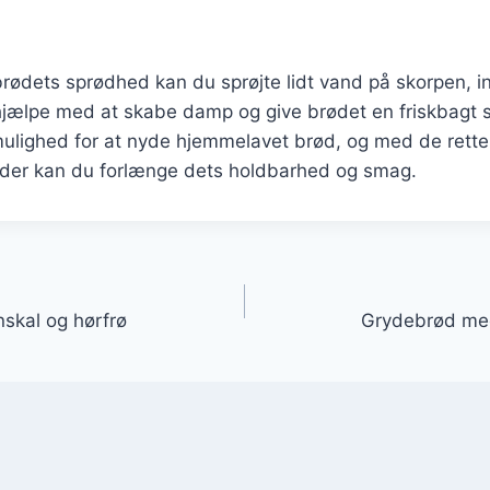
brødets sprødhed kan du sprøjte lidt vand på skorpen, 
l hjælpe med at skabe damp og give brødet en friskbagt
mulighed for at nyde hjemmelavet brød, og med de rette
der kan du forlænge dets holdbarhed og smag.
gation
skal og hørfrø
Grydebrød med