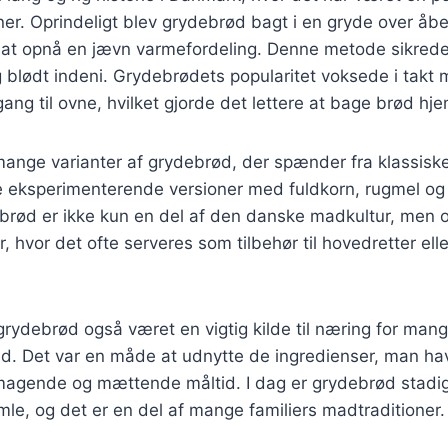
r. Oprindeligt blev grydebrød bagt i en gryde over åben
t at opnå en jævn varmefordeling. Denne metode sikrede
blødt indeni. Grydebrødets popularitet voksede i takt m
ang til ovne, hvilket gjorde det lettere at bage brød hj
mange varianter af grydebrød, der spænder fra klassisk
e eksperimenterende versioner med fuldkorn, rugmel og 
brød er ikke kun en del af den danske madkultur, men o
er, hvor det ofte serveres som tilbehør til hovedretter ell
grydebrød også været en vigtig kilde til næring for mange
d. Det var en måde at udnytte de ingredienser, man hav
magende og mættende måltid. I dag er grydebrød stadig 
e, og det er en del af mange familiers madtraditioner.